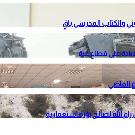
تروني والكتاب المدرسي باقٍ
م الله لصالح بؤرة استعمارية