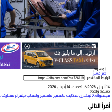
الوسوم
خبر مميز
الرابط المختصر:
14 أبريل، 2026
آخر تحديث: 14 أبريل، 2026
دقيقة واحدة
فيسبوك
‫X
لينكدإن
سكايب
ماسنجر
ماسنجر
واتساب
تيلقرام
مشاركة عب
أقرأ التالي