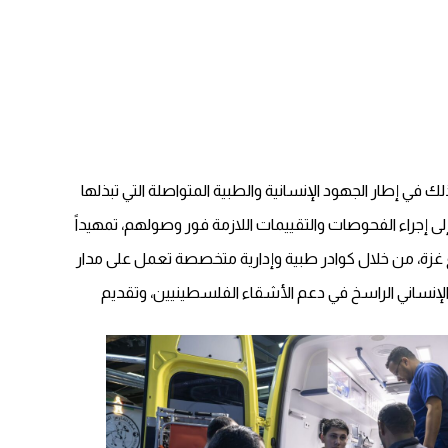
طبية والعلاجية اللازمة، وذلك في إطار الجهود الإنسانية والطبية المتواصلة التي تبذلها
تي العائم 66 مريضاً، إذ سارعت الفرق الطبية والتمريضية إلى إجراء الفحوصات والتقييمات اللازمة فور وصولهم، تمهيداً
ع غزة، من خلال كوادر طبية وإدارية متخصصة تعمل على مدار
مبادرات الطبية الإنسانية التي أطلقتها دولة الإمارات ضمن عملية “الفارس الشهم 3″، مؤكداً التزامها الإنساني الراسخ في دعم الأشقاء الفلسطينيين، وتقديم