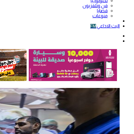
تكنولوجيا
فن وتلفزيون
قضايا
منوعات
فيديو
البث الاذاعي
FM
الوضع
المظلم