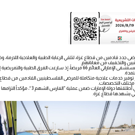
المستشفى الإماراتي العائم في ميناء العريش بمصر استقبال 5 مرضى جدد قادمين من قطاع غزة، لتلقي الرعاية ال
وبانضمام المرضى الجدد، بلغ إجمالي عدد الحالات التي تلقّت العلاج في المستشفى الإمارا
تمدة.
عبر توفير خدمات علاجية متكاملة للمرضى الفلسطينيين القادمين من قطا
ي مختلف التخصصات.
يُجسّد المستشفى الإماراتي العائم أحد أبرز ال
التي يشهدها قطاع غزة.