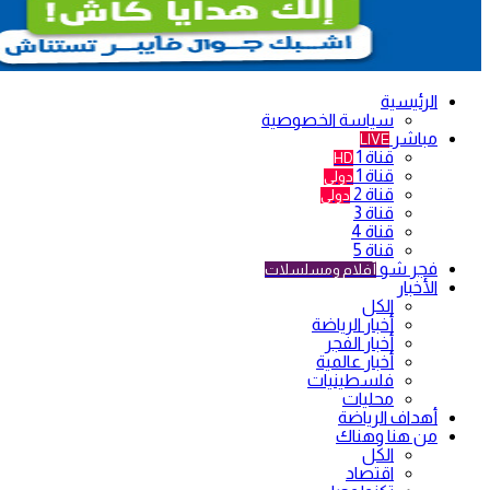
الرئيسية
سياسة الخصوصية
مباشر
LIVE
قناة 1
HD
قناة 1
دولي
قناة 2
دولي
قناة 3
قناة 4
قناة 5
فجر شو
أفلام ومسلسلات
الأخبار
الكل
أخبار الرياضة
أخبار الفجر
أخبار عالمية
فلسطينيات
محليات
أهداف الرياضة
من هنا وهناك
الكل
اقتصاد