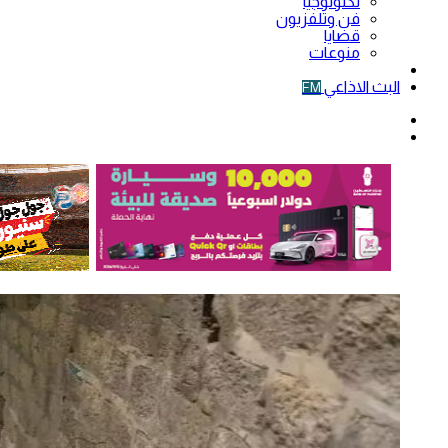
تكنولوجيا
فن وتلفزيون
قضايا
منوعات
فيديو
البث الاذاعي
FM
الوضع
المظلم