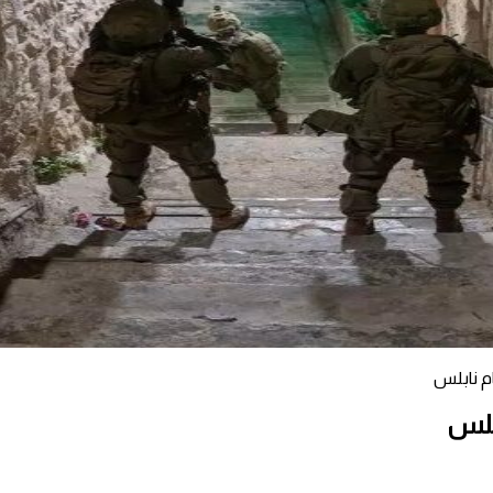
ام نابلس
ابلس