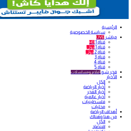
الرئيسية
سياسة الخصوصية
مباشر
LIVE
قناة 1
HD
قناة 1
دولي
قناة 2
دولي
قناة 3
قناة 4
قناة 5
فجر شو
أفلام ومسلسلات
الأخبار
الكل
أخبار الرياضة
أخبار الفجر
أخبار عالمية
فلسطينيات
محليات
أهداف الرياضة
من هنا وهناك
الكل
اقتصاد