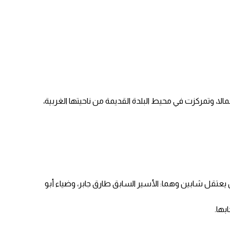
در محلية، إن آليات جيش الاحتلال العسكرية، اقتحمت المدينة عبر حاجزي حوارة العسكري، المقام على أراضي المواطنين جنوبا، والـ17 شمالا، وتمركزت في محيط البلدة القديمة من ناحيتها الغربية،
 يعتقل شابين وهما: الأسير السابق طارق جابر، وضياء أبو
بها.