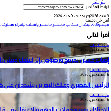
خبر مميز
الرابط المختصر:
9 مايو، 2026
آخر تحديث: 9 مايو، 2026
أقل من دقيقة
فيسبوك
‫X
لينكدإن
سكايب
ماسنجر
ماسنجر
واتساب
تيلقرام
مشاركة عب
أقرأ التالي
فلسطينيات
6 أغسطس، 2026
إصابة مسن بجروح ورضوض إثر اعتداء جيش الا
فلسطينيات
6 أغسطس، 2026
الرئيس المصري وملك البحرين يشددان على ضرور
فلسطينيات
6 أغسطس، 2026
الاحتلال يوسع حملات الدهم والاعتقال في قل