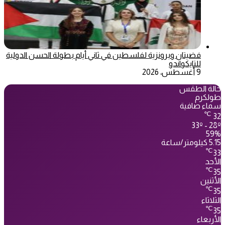
فضيتان وبرونزية لفلسطين في ثاني أيام بطولة الحسن الدولية
للتايكواندو
9 أغسطس، 2026
حالة الطقس
طولكرم
سماء صافية
℃
32
33º - 28º
59%
5.15 كيلومتر/ساعة
℃
33
الأحد
℃
35
الأثنين
℃
35
الثلاثاء
℃
35
الأربعاء