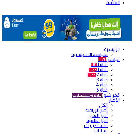
القائمة
الرئيسية
سياسة الخصوصية
مباشر
LIVE
قناة 1
HD
قناة 1
دولي
قناة 2
دولي
قناة 3
قناة 4
قناة 5
فجر شو
أفلام ومسلسلات
الأخبار
الكل
أخبار الرياضة
أخبار الفجر
أخبار عالمية
فلسطينيات
محليات