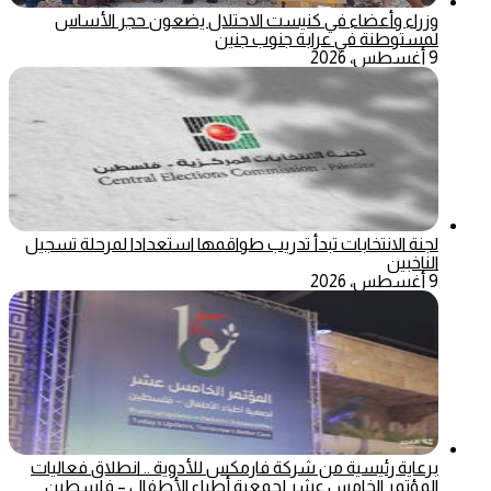
وزراء وأعضاء في كنيست الاحتلال يضعون حجر الأساس
لمستوطنة في عرابة جنوب جنين
9 أغسطس، 2026
لجنة الانتخابات تبدأ تدريب طواقمها استعدادا لمرحلة تسجيل
الناخبين
9 أغسطس، 2026
برعاية رئيسية من شركة فارمكس للأدوية .. انطلاق فعاليات
المؤتمر الخامس عشر لجمعية أطباء الأطفال – فلسطين