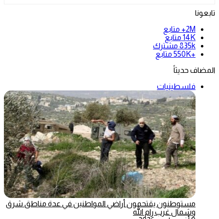
تابعونا
2M+
متابع
14K
متابع
835k
مشترك
+550K
متابع
المضاف حديثاً
فلسطينيات
مستوطنون يقتحمون أراضي المواطنين في عدة مناطق شرق
وشمال غرب رام الله