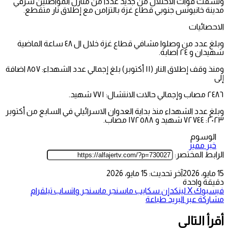
ونسفت قوات الاحتلال من جديد عددًا من منازل المواطنين شرقي
مدينة خانيونس جنوبي قطاع غزة بالتزامن مع إطلاق نار متقطع.
الاحصائيات
وبلغ عدد من وصلوا مشافي قطاع غزة خلال ال ٤٨ ساعة الماضية
شهيدان و ٢٤ اصابة.
ومنذ وقف إطلاق النار (١١ أكتوبر) بلغ إجمالي عدد الشهداء: ٨٥٧ اضافة
إلى
٢٤٨٦ مصاب وإجمالي حالات الانتشال: ٧٧١ شهيد.
وبلغ عدد الشهداء منذ بداية العدوان الاسرائيلي في السابع من أكتوبر
٢٠٢٣: ٧٢٧٤٤ شهيد و ١٧٢٥٨٨ مصاب.
الوسوم
خبر مميز
الرابط المختصر:
15 مايو، 2026
آخر تحديث: 15 مايو، 2026
دقيقة واحدة
فيسبوك
‫X
لينكدإن
سكايب
ماسنجر
ماسنجر
واتساب
تيلقرام
مشاركة عبر البريد
طباعة
أقرأ التالي