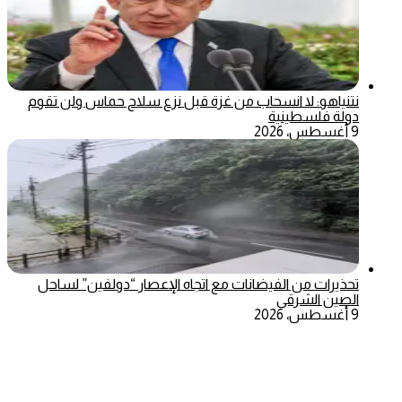
نتنياهو: لا انسحاب من غزة قبل نزع سلاح حماس ولن تقوم
دولة فلسطينية
9 أغسطس، 2026
تحذيرات من الفيضانات مع اتجاه الإعصار “دولفين” لساحل
الصين الشرقي
9 أغسطس، 2026
‫X
تيلقرام
ماسنجر
ماسنجر
واتساب
فيسبوك