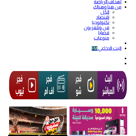
أهداف الرياضة
من هنا وهناك
الكل
اقتصاد
تكنولوجيا
فن وتلفزيون
قضايا
منوعات
فيديو
البث الاذاعي
FM
الوضع
المظلم