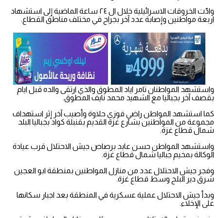
وادّت الخروقات الاسرائيلية خلال ال ٢٤ ساعة الماضية إلى استشهاد
اربعة مواطنين وإصابة عدد آخر بجراح في مختلف مناطق القطاع.
واستشهد المواطنان تامر اياد المطوق والذي ارتقى والده قبل ايام
بقصف آخر بجباليا مع الشهيد محمد نايف المطوق.
كما استشهد المواطن راضي فوزي حلاوة وأصيب آخر إثر استهداف
مجموعة من المواطنين بشارع غزة القديم بقنبلة كواد بجباليا البلد
شمال قطاع غزة.
واستشهد المواطن حسن عابد برصاص جيش الاحتلال قرب عيادة
الوكالة بمخيم جباليا شمال قطاع غزة.
وفجر جيش الاحتلال عدد من منازل المواطنين بمنطقة ابو العجين
شرق دير البلح وسط قطاع غزة.
وبدأ جيش الاحتلال عملية عسكرية في المنطقة بعد اجبار سكانها
على الإخلاء.