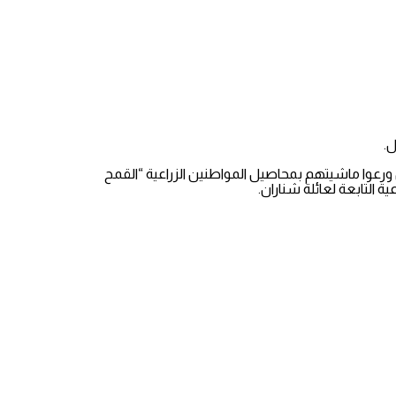
ل.
رعوا ماشيتهم بمحاصيل المواطنين الزراعية “القمح
 التابعة لعائلة شناران.