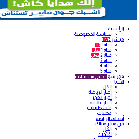
الرئيسية
سياسة الخصوصية
مباشر
LIVE
قناة 1
HD
قناة 1
دولي
قناة 2
دولي
قناة 3
قناة 4
قناة 5
فجر شو
أفلام ومسلسلات
الأخبار
الكل
أخبار الرياضة
أخبار الفجر
أخبار عالمية
فلسطينيات
محليات
أهداف الرياضة
من هنا وهناك
الكل
اقتصاد