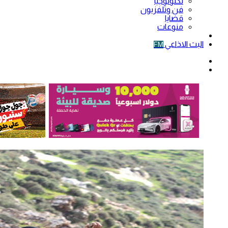
تكنولوجيا
فن وتلفزيون
قضايا
منوعات
فيديو
البث الاذاعي
FM
الوضع
المظلم