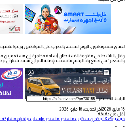
اعتدى مستوطنون، اليوم السبت، بالضرب على المواطنين ورعوا ماشيتهم
وقال الناشط في مقاومة الاستيطان أسامة مخامرة، إن مستعمرين مدججي
والشعير” في تجمع واد الرخيم ما تسبب بإصابة المزارع محمد شناران برض
الرابط المختصر:
16 مايو، 2026
آخر تحديث: 16 مايو، 2026
أقل من دقيقة
فيسبوك
‫X
لينكدإن
سكايب
ماسنجر
ماسنجر
واتساب
تيلقرام
مشاركة عب