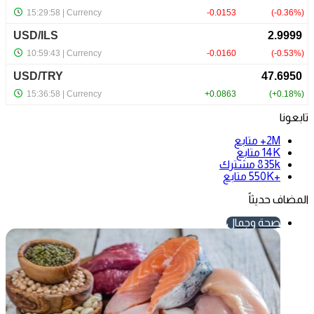
تابعونا
2M+
متابع
14K
متابع
835k
مشترك
+550K
متابع
المضاف حديثاً
صحة وجمال