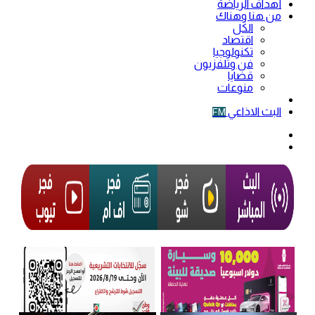
أهداف الرياضة
من هنا وهناك
الكل
اقتصاد
تكنولوجيا
فن وتلفزيون
قضايا
منوعات
فيديو
البث الاذاعي
FM
الوضع
المظلم