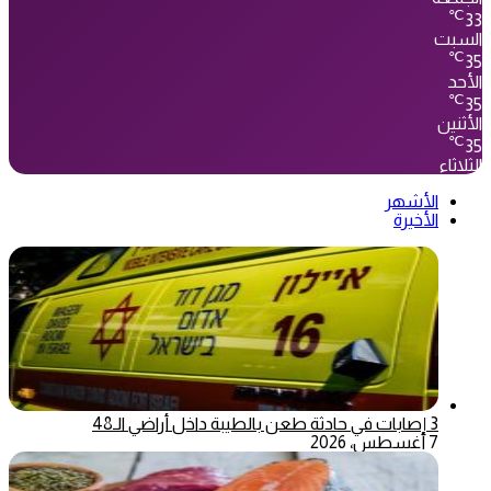
℃
33
السبت
℃
35
الأحد
℃
35
الأثنين
℃
35
الثلاثاء
الأشهر
الأخيرة
3 إصابات في حادثة طعن بالطيبة داخل أراضي الـ48
7 أغسطس، 2026