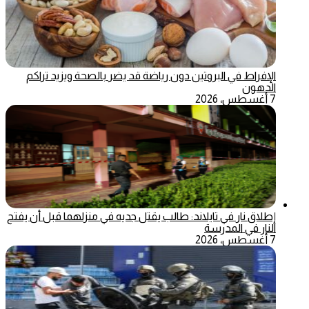
الإفراط في البروتين دون رياضة قد يضر بالصحة ويزيد تراكم
الدهون
7 أغسطس، 2026
إطلاق نار في تايلاند: طالب يقتل جديه في منزلهما قبل أن يفتح
النار في المدرسة
7 أغسطس، 2026