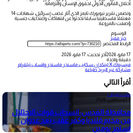
احتلال القانون الدولي لحقوق الإنسان والتزاماته.
وتضمن تقرير نيويورك تايمز الذي أثار غضب إسرائيل، شهادات 14
معتقلا فلسطينيا سابقا تحدثوا عن انتهاكات واعتداءات جنسية
وُصفت بالمروعة.
الوسوم
خبر مميز
الرابط المختصر:
17 مايو، 2026
آخر تحديث: 17 مايو، 2026
دقيقة واحدة
فيسبوك
‫X
لينكدإن
سكايب
ماسنجر
ماسنجر
واتساب
تيلقرام
مشاركة عبر البريد
طباعة
أقرأ التالي
فلسطينيات
7 أغسطس، 2026
محافظة القدس: انسحاب قوات الاحتلال
من مخيم قلنديا وكفر عقب بعد عدوان
استمر يومين