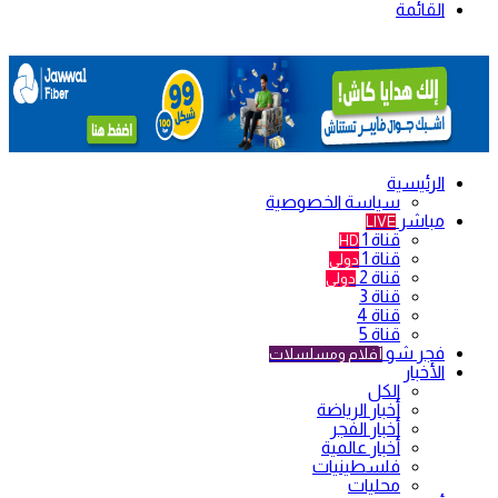
القائمة
الرئيسية
سياسة الخصوصية
مباشر
LIVE
قناة 1
HD
قناة 1
دولي
قناة 2
دولي
قناة 3
قناة 4
قناة 5
فجر شو
أفلام ومسلسلات
الأخبار
الكل
أخبار الرياضة
أخبار الفجر
أخبار عالمية
فلسطينيات
محليات