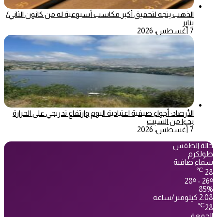
الذهب يتجه لتحقيق أكبر مكاسب أسبوعية له من كانون الثاني/
يناير
7 أغسطس، 2026
الأرصاد: أجواء صيفية اعتيادية اليوم وارتفاع تدريجي على الحرارة
بدءا من السبت
7 أغسطس، 2026
حالة الطقس
طولكرم
سماء صافية
℃
28
28º - 26º
85%
2.08 كيلومتر/ساعة
℃
28
الجمعة