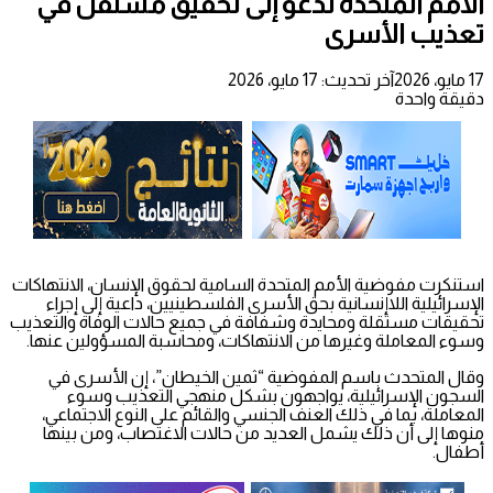
الأمم المتحدة تدعو إلى تحقيق مستقل في
تعذيب الأسرى
17 مايو، 2026
آخر تحديث: 17 مايو، 2026
دقيقة واحدة
استنكرت مفوضية الأمم المتحدة السامية لحقوق الإنسان، الانتهاكات
الإسرائيلية اللاإنسانية بحق الأسرى الفلسطينيين، داعية إلى إجراء
تحقيقات مستقلة ومحايدة وشفافة في جميع حالات الوفاة والتعذيب
وسوء المعاملة وغيرها من الانتهاكات، ومحاسبة المسؤولين عنها.
وقال المتحدث باسم المفوضية “ثمين الخيطان”، إن الأسرى في
السجون الإسرائيلية، يواجهون بشكل منهجي التعذيب وسوء
المعاملة، بما في ذلك العنف الجنسي والقائم على النوع الاجتماعي،
منوها إلى أن ذلك يشمل العديد من حالات الاغتصاب، ومن بينها
أطفال.