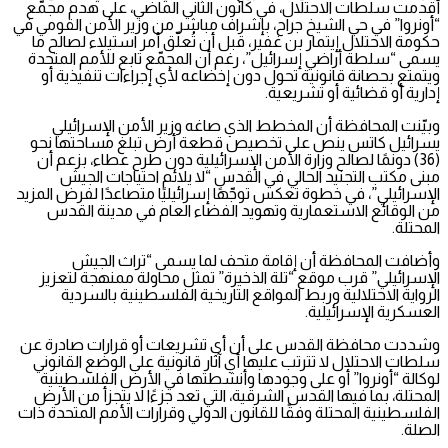
أقدمت سلطات الاحتلال، في كانون الثاني الماضي، على هدم مجمّع
“أونروا” في حي الشيخ جراح، بإشراف مباشر من وزير الأمن القومي في
حكومة الاحتلال إيتمار بن غفير، قبل أن تُعلّق أمر استيلاء لصالح ما
يسمى “سلطة أراضي إسرائيل”، رغم أن المجمّع تابع للأمم المتحدة
ويتمتع بحصانة قانونية تحول دون إخضاعه لأي إجراءات تنفيذية أو
إدارية أو قضائية أو تشريعية.
وبيّنت المحافظة أن المخطط الذي صاغه وزير الأمن الإسرائيلي
يسرائيل كاتس ينص على تخصيص قطعة أرض تبلغ مساحتها نحو
(36) دونمًا لصالح وزارة الأمن الإسرائيلية دون طرح عطاء، بزعم أن
مبنى مكتب التجنيد الحالي في القدس “لا يلائم احتياجات الجيش
الإسرائيلي”، في خطوة تعكس توجّهًا إسرائيليًا متصاعدًا لفرض المزيد
من الوقائع الاستعمارية وتهويد الفضاء العام في مدينة القدس
المحتلة.
وأضافت المحافظة أن إقامة متحف لما يسمى “تراث الجيش
الإسرائيلي” قرب موقع “تلة الذخيرة” تمثل محاولة ممنهجة لتعزيز
الرواية الاحتلالية وربط المواقع التاريخية الفلسطينية بالسردية
العسكرية الإسرائيلية.
وشددت محافظة القدس على أن أي تشريعات أو قرارات صادرة عن
سلطات الاحتلال لا تترتب عليها أي آثار قانونية على الوضع القانوني
لوكالة “أونروا” أو على وجودها وأنشطتها في الأرض الفلسطينية
المحتلة، بما فيها القدس الشرقية، التي تعد جزءًا لا يتجزأ من الأرض
الفلسطينية المحتلة وفقًا للقانون الدولي وقرارات الأمم المتحدة ذات
الصلة.