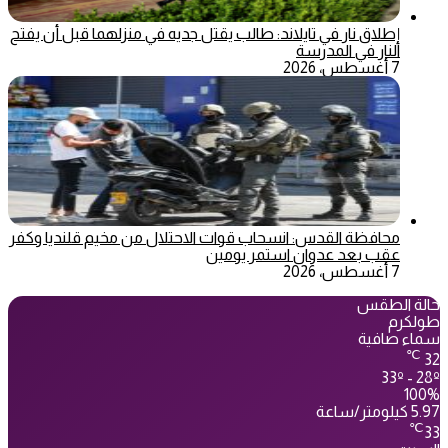
إطلاق نار في تايلاند: طالب يقتل جديه في منزلهما قبل أن يفتح
النار في المدرسة
7 أغسطس، 2026
محافظة القدس: انسحاب قوات الاحتلال من مخيم قلنديا وكفر
عقب بعد عدوان استمر يومين
7 أغسطس، 2026
حالة الطقس
طولكرم
سماء صافية
℃
32
33º - 28º
100%
5.97 كيلومتر/ساعة
℃
33