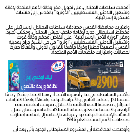
أقدمت سلطات الاحتلال، على تحويل مقر وكالة الأمم المتحدة لإغاثة
وتشغيل اللاجئين الفلسطينيين “الأونروا” بالقدس إلى منشآت
عسكرية إسرائيلية.
واعتبرت محافظة القدس مصادقة سلطات الاحتلال الإسرائيلي على
مخطط استيطاني جديد لإقامة متحف لجيش الاحتلال، ومكتب تجنيد،
ومقر “لوزارة الأمن الإسرائيلية”، على أنقاض مجمّع وكالة غوث
وتشغيل اللاجئين الفلسطينيين “أونروا” في حي الشيخ جراح بمدينة
القدس، تصعيدًا خطيرًا وخرقًا فاضحًا للقانون الدولي، وانتهاكًا صارخًا
لحصانات وامتيازات منظمات الأمم المتحدة.
وأكدت المحافظة، في بيان أصدرته الأحد، أن هذا الاعتداء يشكل خرقًا
جسيماً لكل قواعد القانون والأعراف الدولية، وانتهاكًا واضحًا لالتزامات
إسرائيل، بصفتها القوة القائمة بالاحتلال، بموجب اتفاقية جنيف
الرابعة، ولا سيما ما يتعلق بحماية الممتلكات العامة وضمان عمل
الهيئات الإنسانية الدولية دون عرقلة، بالإضافة إلى اتفاقية امتيازات
وحصانات الأمم المتحدة لعام 1946.
وأوضحت المحافظة أن المشروع الاستيطاني الجديد يأتي بعد أن