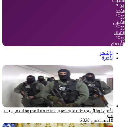
السبت
℃
34
الأحد
℃
35
الأثنين
℃
35
الثلاثاء
℃
35
الأربعاء
الأشهر
الأخيرة
الأمن الوقائي يحبط عملية تهريب منظمة للمحروقات في بيت
لحم
8 أغسطس، 2026