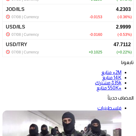
تابعونا
2M+
متابع
14K
متابع
835k
مشترك
+550K
متابع
المضاف حديثاً
فلسطينيات