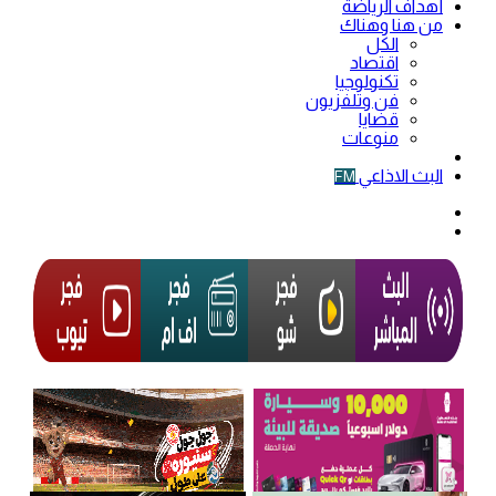
أهداف الرياضة
من هنا وهناك
الكل
اقتصاد
تكنولوجيا
فن وتلفزيون
قضايا
منوعات
فيديو
البث الاذاعي
FM
الوضع
المظلم