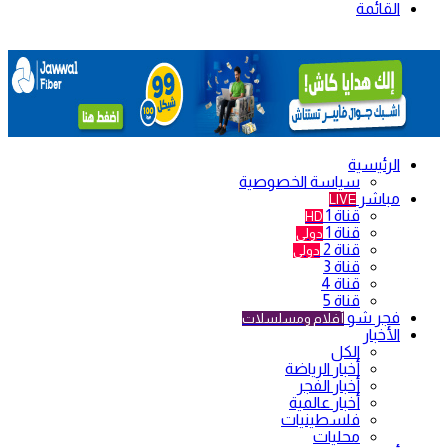
القائمة
الرئيسية
سياسة الخصوصية
مباشر
LIVE
قناة 1
HD
قناة 1
دولي
قناة 2
دولي
قناة 3
قناة 4
قناة 5
فجر شو
أفلام ومسلسلات
الأخبار
الكل
أخبار الرياضة
أخبار الفجر
أخبار عالمية
فلسطينيات
محليات