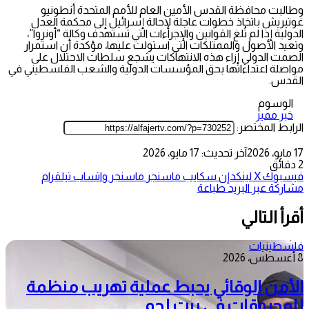
وطالبت محافظة القدس الأمين العام للأمم المتحدة أنطونيو
غوتيريش باتخاذ خطوات عاجلة لإحالة إسرائيل إلى محكمة العدل
الدولية إذا لم تُلغِ القوانين والإجراءات التي تستهدف وكالة “أونروا”،
وتعيد الأصول والممتلكات التي استولت عليها، مؤكدة أن استمرار
الصمت الدولي إزاء هذه الانتهاكات يشجع سلطات الاحتلال على
مواصلة اعتداءاتها بحق المؤسسات الدولية والشعب الفلسطيني في
القدس.
الوسوم
خبر مميز
الرابط المختصر:
17 مايو، 2026
آخر تحديث: 17 مايو، 2026
2 دقائق
فيسبوك
‫X
لينكدإن
سكايب
ماسنجر
ماسنجر
واتساب
تيلقرام
مشاركة عبر البريد
طباعة
أقرأ التالي
فلسطينيات
8 أغسطس، 2026
الأمن الوقائي يحبط عملية تهريب منظمة
للمحروقات في بيت لحم