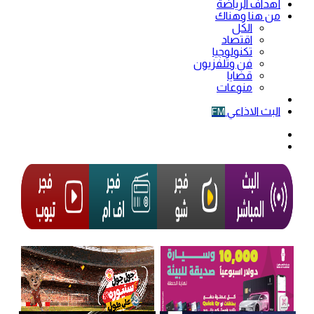
أهداف الرياضة
من هنا وهناك
الكل
اقتصاد
تكنولوجيا
فن وتلفزيون
قضايا
منوعات
فيديو
البث الاذاعي
FM
الوضع
المظلم