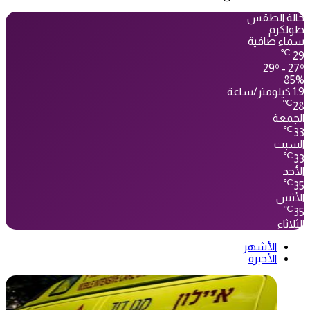
حالة الطقس
طولكرم
سماء صافية
℃
29
29º - 27º
85%
1.9 كيلومتر/ساعة
℃
28
الجمعة
℃
33
السبت
℃
33
الأحد
℃
35
الأثنين
℃
35
الثلاثاء
الأشهر
الأخيرة