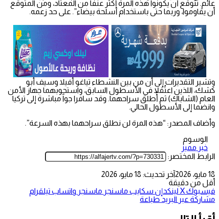
عائم. نتوقع أن يكونوا هذه المرة أكثر عنفاً من المعتاد، ومن المتوقع
أن يقاوموا، وربما حتى باستخدام أسلحة بيضاء”. على حد زعمه.
وتشير التقديرات إلى أن من بين النشطاء تياغو أفيلا وسيف أبو
كشك، اللذين اعتُقلا في الأسطول السابق، واستجوبهما جهاز الأمن
العام (الشاباك) ثم أُطلق سراحهما. وقد سافرا جواً مباشرة إلى تركيا
وانضما إلى الأسطول الحالي.
وأضاف المصدر: “هذه المرة لن نطلق سراحهما بهذه السرعة”.
الوسوم
خبر مميز
الرابط المختصر:
18 مايو، 2026
آخر تحديث: 18 مايو، 2026
أقل من دقيقة
فيسبوك
‫X
لينكدإن
سكايب
ماسنجر
ماسنجر
واتساب
تيلقرام
مشاركة عبر البريد
طباعة