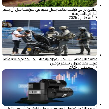
إطلاق نار في تايلاند: طالب يقتل جديه في منزلهما قبل أن يفتح
النار في المدرسة
7 أغسطس، 2026
محافظة القدس: انسحاب قوات الاحتلال من مخيم قلنديا وكفر
عقب بعد عدوان استمر يومين
7 أغسطس، 2026
أسعار النفط تواصل الصعود وسط مخاوف بشأن مستقبل