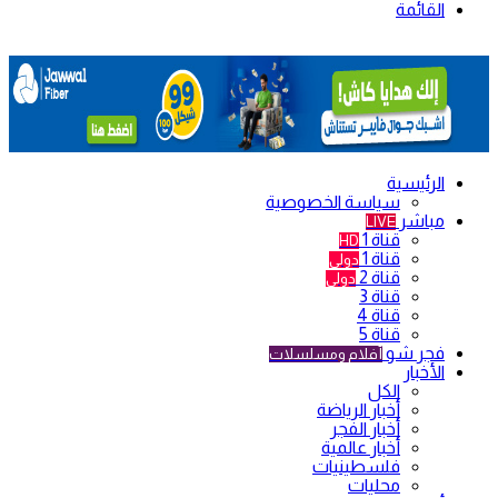
القائمة
الرئيسية
سياسة الخصوصية
مباشر
LIVE
قناة 1
HD
قناة 1
دولي
قناة 2
دولي
قناة 3
قناة 4
قناة 5
فجر شو
أفلام ومسلسلات
الأخبار
الكل
أخبار الرياضة
أخبار الفجر
أخبار عالمية
فلسطينيات
محليات