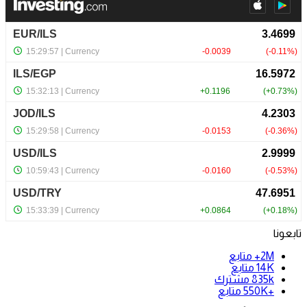
تابعونا
2M+
متابع
14K
متابع
835k
مشترك
+550K
متابع