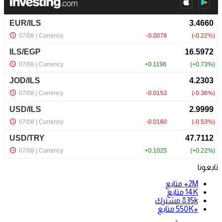
تابعونا
2M+
متابع
14K
متابع
835k
مشترك
+550K
متابع