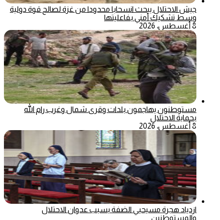
جيش الاحتلال يبحث انسحابا محدودا من غزة لصالح قوة دولية
وسط تشكيك أمني بفاعليتها
8 أغسطس، 2026
مستوطنون يهاجمون بلدات وقرى شمال وغرب رام الله
بحماية الاحتلال
8 أغسطس، 2026
ازدياد هجرة مسيحيي الضفة بسبب عدوان الاحتلال
والمستوطنين