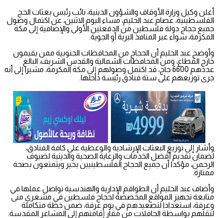
أعلن وكيل وزارة الأوقاف والشؤون الدينية، نائب رئيس بعثات الحج
الفلسطينية، عصام عبد الحليم، مساء اليوم الاثنين، عن اكتمال وصول
جميع حجاج دولة فلسطين من الدفعتين الأولى والإضافية إلى مكة
المكرمة، سواء عبر المنافذ البرية أو الجوية.
وأوضح عبد الحليم أن الحجاج من المحافظات الجنوبية ممن يقيمون
خارج القطاع، ومن المحافظات الشمالية والقدس الشريف، البالغ
عددهم 6600 حاج، قد اكتمل وصولهم إلى مكة المكرمة، مشيرا إلى أنه
جرى توزيعهم على ستة فنادق رئيسة داخلها.
وأشار إلى توزيع البعثات الإرشادية والوعظية على كافة الفنادق،
لضمان تقديم أفضل الخدمات والرعاية الصحية والدينية لضيوف
الرحمن، مؤكدا أن جميع الحجاج الفلسطينيين بخير ويتمتعون بصحة
ممتازة.
وأضاف عبد الحليم أن الطواقم الإدارية والهندسية تواصل عملها في
متابعة تجهيز المواقع المخصصة لحجاج فلسطين في مشعري منى
وعرفة، استعدادا لتصعيدهم في يوم عرفة، ضمن خطة متكاملة
لنقلهم بواسطة الحافلات من مقار إقامتهم إلى المشاعر المقدسة.