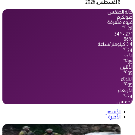
8 أغسطس، 2026
حالة الطقس
طولكرم
غيوم متفرقة
℃
28
34º - 27º
86%
3.4 كيلومتر/ساعة
℃
34
الأحد
℃
35
الأثنين
℃
35
الثلاثاء
℃
35
الأربعاء
℃
34
الخميس
الأشهر
الأخيرة