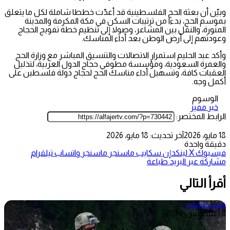
وبيّن أن بعثة الحج الفلسطينية قد أعدّت خططا شاملة لكل ما يتعلق
بموسم الحج، بدءا من ترتيبات السكن في مكة المكرمة والمدينة
المنورة، والنقل بين المشاعر، وصولا إلى تنظيم خطة تفويج الحجاج
وعودتهم إلى أرض الوطن بعد أداء المناسك.
وأكد عبد الحليم استمرار الاتصالات والتنسيق المباشر مع وزارة الحج
والعمرة السعودية، ومؤسسة مطوفي حجاج الدول العربية، لتذليل
العقبات كافة، وتسهيل أداء مناسك الحج لحجاج دولة فلسطين على
أكمل وجه.
الوسوم
خبر مميز
الرابط المختصر:
18 مايو، 2026
آخر تحديث: 18 مايو، 2026
دقيقة واحدة
فيسبوك
‫X
لينكدإن
سكايب
ماسنجر
ماسنجر
واتساب
تيلقرام
مشاركة عبر البريد
طباعة
أقرأ التالي
فلسطينيات
8 أغسطس، 2026