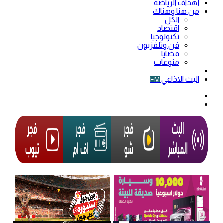
أهداف الرياضة
من هنا وهناك
الكل
اقتصاد
تكنولوجيا
فن وتلفزيون
قضايا
منوعات
فيديو
البث الاذاعي
FM
الوضع
المظلم