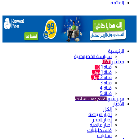
القائمة
الرئيسية
سياسة الخصوصية
مباشر
LIVE
قناة 1
HD
قناة 1
دولي
قناة 2
دولي
قناة 3
قناة 4
قناة 5
فجر شو
أفلام ومسلسلات
الأخبار
الكل
أخبار الرياضة
أخبار الفجر
أخبار عالمية
فلسطينيات
محليات