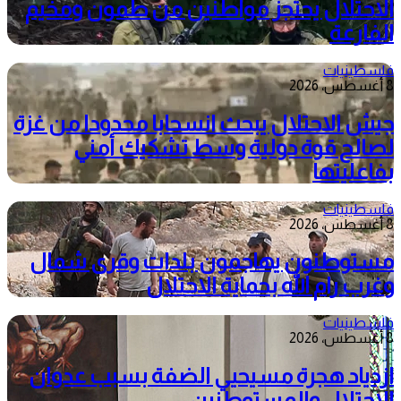
الاحتلال يحتجز مواطنين من طمون ومخيم
الفارعة
فلسطينيات
8 أغسطس، 2026
جيش الاحتلال يبحث انسحابا محدودا من غزة
لصالح قوة دولية وسط تشكيك أمني
بفاعليتها
فلسطينيات
8 أغسطس، 2026
مستوطنون يهاجمون بلدات وقرى شمال
وغرب رام الله بحماية الاحتلال
فلسطينيات
8 أغسطس، 2026
ازدياد هجرة مسيحيي الضفة بسبب عدوان
الاحتلال والمستوطنين