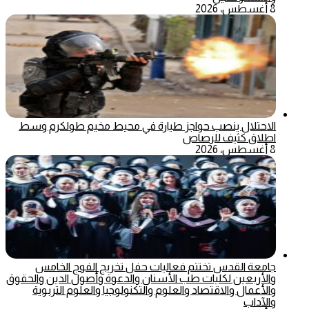
8 أغسطس، 2026
الاحتلال ينصب حواجز طيارة في محيط مخيم طولكرم وسط
اطلاق كثيف للرصاص
8 أغسطس، 2026
جامعة القدس تختتم فعاليات حفل تخريج الفوج الخامس
والأربعين لكليات طب الأسنان والدعوة وأصول الدين والحقوق
والأعمال والاقتصاد والعلوم والتكنولوجيا والعلوم التربوية
والآداب