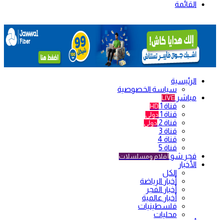
القائمة
الرئيسية
سياسة الخصوصية
مباشر
LIVE
قناة 1
HD
قناة 1
دولي
قناة 2
دولي
قناة 3
قناة 4
قناة 5
فجر شو
أفلام ومسلسلات
الأخبار
الكل
أخبار الرياضة
أخبار الفجر
أخبار عالمية
فلسطينيات
محليات