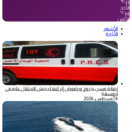
℃
33
الأحد
℃
34
الأثنين
الأشهر
الأخيرة
إصابة مسن بجروح ورضوض إثر اعتداء جيش الاحتلال عليه في
ترمسعيا
6 أغسطس، 2026