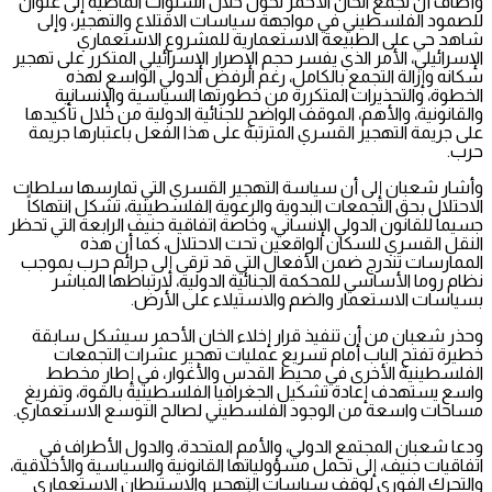
وأضاف أن تجمع الخان الأحمر تحول خلال السنوات الماضية إلى عنوان
للصمود الفلسطيني في مواجهة سياسات الاقتلاع والتهجير، وإلى
شاهد حي على الطبيعة الاستعمارية للمشروع الاستعماري
الإسرائيلي، الأمر الذي يفسر حجم الإصرار الإسرائيلي المتكرر على تهجير
سكانه وإزالة التجمع بالكامل، رغم الرفض الدولي الواسع لهذه
الخطوة، والتحذيرات المتكررة من خطورتها السياسية والإنسانية
والقانونية، والأهم، الموقف الواضح للجنائية الدولية من خلال تأكيدها
على جريمة التهجير القسري المترتبة على هذا الفعل باعتبارها جريمة
حرب.
وأشار شعبان إلى أن سياسة التهجير القسري التي تمارسها سلطات
الاحتلال بحق التجمعات البدوية والرعوية الفلسطينية، تشكل انتهاكاً
جسيماً للقانون الدولي الإنساني، وخاصة اتفاقية جنيف الرابعة التي تحظر
النقل القسري للسكان الواقعين تحت الاحتلال، كما أن هذه
الممارسات تندرج ضمن الأفعال التي قد ترقى إلى جرائم حرب بموجب
نظام روما الأساسي للمحكمة الجنائية الدولية، لارتباطها المباشر
بسياسات الاستعمار والضم والاستيلاء على الأرض.
وحذر شعبان من أن تنفيذ قرار إخلاء الخان الأحمر سيشكل سابقة
خطيرة تفتح الباب أمام تسريع عمليات تهجير عشرات التجمعات
الفلسطينية الأخرى في محيط القدس والأغوار، في إطار مخطط
واسع يستهدف إعادة تشكيل الجغرافيا الفلسطينية بالقوة، وتفريغ
مساحات واسعة من الوجود الفلسطيني لصالح التوسع الاستعماري.
ودعا شعبان المجتمع الدولي، والأمم المتحدة، والدول الأطراف في
اتفاقيات جنيف، إلى تحمل مسؤولياتها القانونية والسياسية والأخلاقية،
والتحرك الفوري لوقف سياسات التهجير والاستيطان الاستعماري