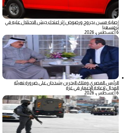
إصابة مسن بجروح ورضوض إثر اعتداء جيش الاحتلال عليه في
ترمسعيا
6 أغسطس، 2026
الرئيس المصري وملك البحرين يشددان على ضرورة تهيئة
المجال لإعادة الإعمار في غزة
6 أغسطس، 2026