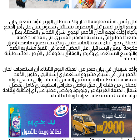
قال رئيس هيئة مقاومة الجدار والاستيطان الوزير مؤيد شعبان: إن
توقيع الوزير الإسرائيلي المتطرف بتسلئيل سموتريتش على أمر الدفع
باتجاه إخلاء تجمع الخان الأحمر البدوي شرق القدس المحتلة، يمثل
تصعيداً خطيراً في سياسة التهجير القسري التي تنفذها حكومة
الاحتلال بحق أبناء شعبنا الفلسطيني، ويكشف بصورة فاضحة إصرار
حكومة اليمين الإسرائيلي على المضي قدماً في تنفيذ مشاريع الضم
والتوسع الاستعماري وفرض الوقائع بالقوة على الأرض الفلسطينية
المحتلة.
وأكد شعبان في بيان صدر عن الهيئة، اليوم الثلاثاء، أن استهداف الخان
الأحمر يأتي في سياق مشروع استعماري إستراتيجي طويل الأمد
يستهدف المنطقة الشرقية من القدس المحتلة، والتي تسعى دولة
الاحتلال من خلاله إلى خلق تواصل جغرافي استعماري كامل يفصل
شمال الضفة الغربية عن جنوبها، ويقضي عملياً على أي إمكانية لإقامة
دولة فلسطينية متصلة جغرافياً وقابلة للحياة.