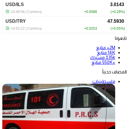
تابعونا
2M+
متابع
14K
متابع
835k
مشترك
+550K
متابع
المضاف حديثاً
فلسطينيات