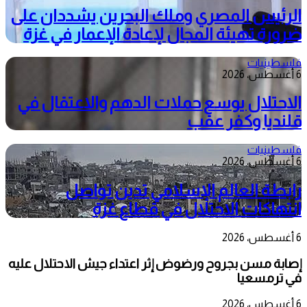
الرئيس المصري وملك البحرين يشددان على
ضرورة تهيئة المجال لإعادة الإعمار في غزة
فلسطينيات
6 أغسطس، 2026
الاحتلال يوسع حملات الدهم والاعتقال في
قلنديا وكفر عقب
فلسطينيات
6 أغسطس، 2026
رابطة العالم الإسلامي تدين تواصل
انتهاكات الاحتلال في قطاع غزة
6 أغسطس، 2026
إصابة مسن بجروح ورضوض إثر اعتداء جيش الاحتلال عليه
في ترمسعيا
6 أغسطس، 2026