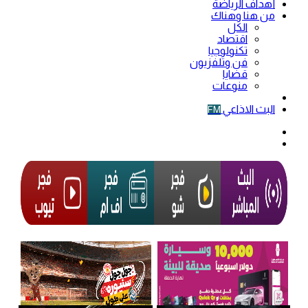
أهداف الرياضة
من هنا وهناك
الكل
اقتصاد
تكنولوجيا
فن وتلفزيون
قضايا
منوعات
فيديو
البث الاذاعي
FM
الوضع
المظلم