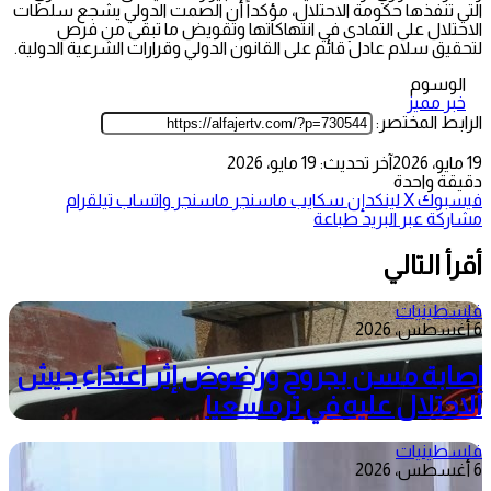
التي تنفذها حكومة الاحتلال، مؤكداً أن الصمت الدولي يشجع سلطات
الاحتلال على التمادي في انتهاكاتها وتقويض ما تبقى من فرص
لتحقيق سلام عادل قائم على القانون الدولي وقرارات الشرعية الدولية.
الوسوم
خبر مميز
الرابط المختصر:
19 مايو، 2026
آخر تحديث: 19 مايو، 2026
دقيقة واحدة
فيسبوك
‫X
لينكدإن
سكايب
ماسنجر
ماسنجر
واتساب
تيلقرام
مشاركة عبر البريد
طباعة
أقرأ التالي
فلسطينيات
6 أغسطس، 2026
إصابة مسن بجروح ورضوض إثر اعتداء جيش
الاحتلال عليه في ترمسعيا
فلسطينيات
6 أغسطس، 2026