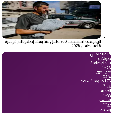
اليونيسف: استشهاد 300 طفل منذ وقف إطلاق النار في غزة
6 أغسطس، 2026
حالة الطقس
طولكرم
سماء صافية
℃
28
28º - 27º
84%
1.75 كيلومتر/ساعة
℃
28
الخميس
℃
33
الجمعة
℃
32
السبت