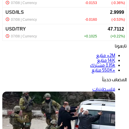
تابعونا
2M+
متابع
14K
متابع
835k
مشترك
+550K
متابع
المضاف حديثاً
فلسطينيات