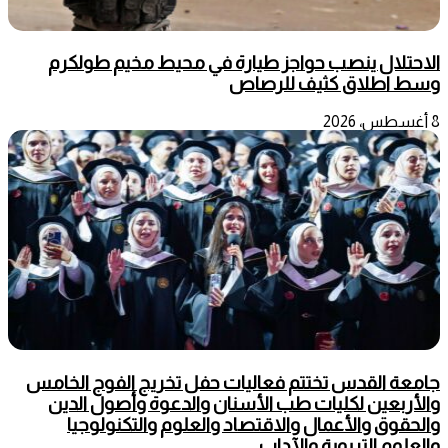
الاحتلال ينصب حواجز طيارة في محيط مخيم طولكرم
وسط اطلاق كثيف للرصاص
8 أغسطس، 2026
جامعة القدس تختتم فعاليات حفل تخريج الفوج الخامس
والأربعين لكليات طب الأسنان والدعوة وأصول الدين
والحقوق والأعمال والاقتصاد والعلوم والتكنولوجيا
والعلوم التربوية والآداب