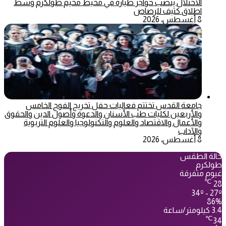
الاحتلال ينصب حواجز طيارة في محيط مخيم طولكرم وسط
اطلاق كثيف للرصاص
8 أغسطس، 2026
جامعة القدس تختتم فعاليات حفل تخريج الفوج الخامس
والأربعين لكليات طب الأسنان والدعوة وأصول الدين والحقوق
والأعمال والاقتصاد والعلوم والتكنولوجيا والعلوم التربوية
والآداب
8 أغسطس، 2026
حالة الطقس
طولكرم
غيوم متفرقة
℃
28
34º - 27º
86%
3.4 كيلومتر/ساعة
℃
34