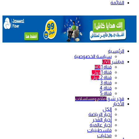
القائمة
الرئيسية
سياسة الخصوصية
مباشر
LIVE
قناة 1
HD
قناة 1
دولي
قناة 2
دولي
قناة 3
قناة 4
قناة 5
فجر شو
أفلام ومسلسلات
الأخبار
الكل
أخبار الرياضة
أخبار الفجر
أخبار عالمية
فلسطينيات
محليات