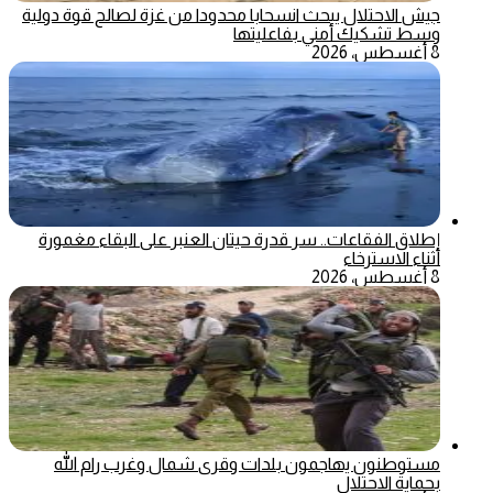
جيش الاحتلال يبحث انسحابا محدودا من غزة لصالح قوة دولية
وسط تشكيك أمني بفاعليتها
8 أغسطس، 2026
إطلاق الفقاعات.. سر قدرة حيتان العنبر على البقاء مغمورة
أثناء الاسترخاء
8 أغسطس، 2026
مستوطنون يهاجمون بلدات وقرى شمال وغرب رام الله
بحماية الاحتلال