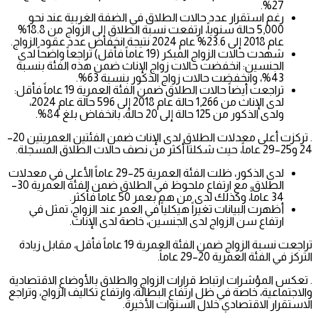
27%.
رغم استقرار عدد حالات الطلاق في الضفة الغربية عند نحو
5,000 حالة سنوياً، ارتفعت نسبة الطلاق إلى الزواج من 18.8%
عام 2018 إلى 23.6% عام 2024 نتيجة انخفاض عدد عقود الزواج.
شهدت حالات الزواج المبكر (19 عاماً فأقل) تراجعاً واضحاً لدى
الجنسين: انخفضت حالات زواج الإناث ضمن هذه الفئة بنسبة
43%، وانخفضت حالات زواج الذكور بنسبة 63%.
تراجعت أيضاً حالات الطلاق ضمن الفئة العمرية 19 عاماً فأقل:
لدى الإناث من 1,266 حالة عام 2018 إلى 596 حالة عام 2024،
ولدى الذكور من 125 حالة إلى 20 حالة، بانخفاض بلغ 84%.
. تركزت أعلى معدلات الطلاق لدى الإناث ضمن الفئتين العمريتين 20–
24 و25–29 عاماً، حيث شكلتا أكثر من نصف حالات الطلاق المسجلة.
لدى الذكور، ظلت الفئة العمرية 25–29 عاماً الأعلى في معدلات
الطلاق، مع ارتفاع ملحوظ في الطلاق ضمن الفئة العمرية 30–
34 عاماً، وكذلك لدى من هم بعمر 50 عاماً فأكثر.
أظهرت البيانات تغيراً هيكلياً في العمر عند الزواج، تمثل في
ارتفاع سن الزواج لدى الجنسين، خاصة لدى الإناث.
تراجعت نسبة الزواج ضمن الفئة العمرية 19 عاماً فأقل، مقابل زيادة
التركز في الفئة العمرية 20–29 عاماً.
. تعكس المؤشرات ارتباط قرارات الزواج والطلاق بالأوضاع الاقتصادية
والاجتماعية، خاصة في ظل ارتفاع البطالة، وارتفاع تكاليف الزواج، وتراجع
الاستقرار الاقتصادي خلال السنوات الأخيرة.