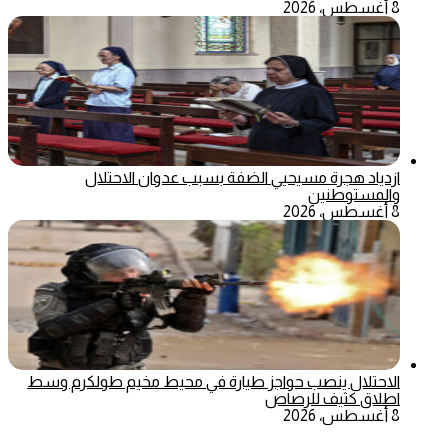
8 أغسطس، 2026
ازدياد هجرة مسيحيي الضفة بسبب عدوان الاحتلال
والمستوطنين
8 أغسطس، 2026
الاحتلال ينصب حواجز طيارة في محيط مخيم طولكرم وسط
اطلاق كثيف للرصاص
8 أغسطس، 2026
‫X
تيلقرام
ماسنجر
ماسنجر
واتساب
فيسبوك