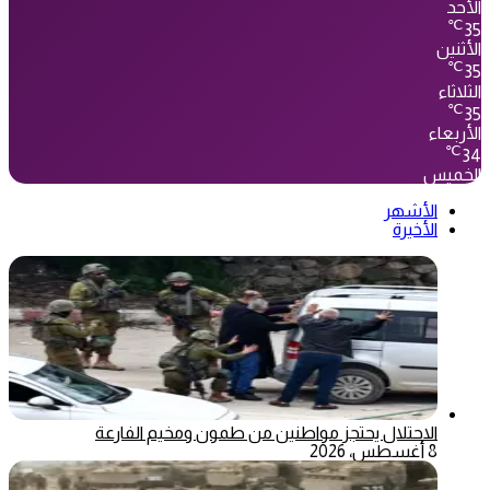
الأحد
℃
35
الأثنين
℃
35
الثلاثاء
℃
35
الأربعاء
℃
34
الخميس
الأشهر
الأخيرة
الاحتلال يحتجز مواطنين من طمون ومخيم الفارعة
8 أغسطس، 2026