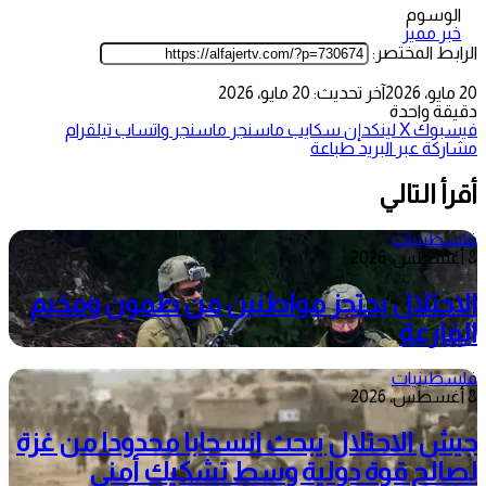
الوسوم
خبر مميز
الرابط المختصر:
20 مايو، 2026
آخر تحديث: 20 مايو، 2026
دقيقة واحدة
فيسبوك
‫X
لينكدإن
سكايب
ماسنجر
ماسنجر
واتساب
تيلقرام
مشاركة عبر البريد
طباعة
أقرأ التالي
فلسطينيات
8 أغسطس، 2026
الاحتلال يحتجز مواطنين من طمون ومخيم
الفارعة
فلسطينيات
8 أغسطس، 2026
جيش الاحتلال يبحث انسحابا محدودا من غزة
لصالح قوة دولية وسط تشكيك أمني