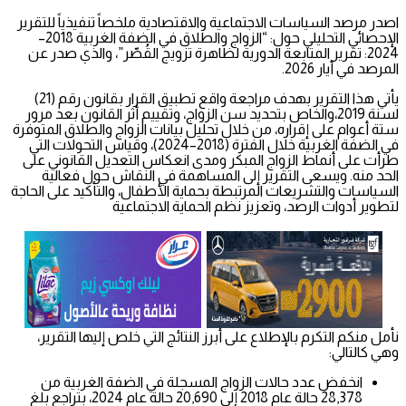
اصدر مرصد السياسات الاجتماعية والاقتصادية ملخصاً تنفيذياً للتقرير
الإحصائي التحليلي حول: “الزواج والطلاق في الضفة الغربية 2018–
2024: تقرير المتابعة الدورية لظاهرة تزويج القُصّر”، والذي صدر عن
المرصد في أيار 2026.
يأتي هذا التقرير بهدف مراجعة واقع تطبيق القرار بقانون رقم (21)
لسنة 2019،والخاص بتحديد سن الزواج، وتقييم أثر القانون بعد مرور
ستة أعوام على إقراره، من خلال تحليل بيانات الزواج والطلاق المتوفرة
في الضفة الغربية خلال الفترة (2018–2024)، وقياس التحولات التي
طرأت على أنماط الزواج المبكر ومدى انعكاس التعديل القانوني على
الحد منه. ويسعى التقرير إلى المساهمة في النقاش حول فعالية
السياسات والتشريعات المرتبطة بحماية الأطفال، والتأكيد على الحاجة
لتطوير أدوات الرصد، وتعزيز نظم الحماية الاجتماعية
نأمل منكم التكرم بالإطلاع على أبرز النتائج التي خلص إليها التقرير،
وهي كالتالي:
انخفض عدد حالات الزواج المسجلة في الضفة الغربية من
28,378 حالة عام 2018 إلى 20,690 حالة عام 2024، بتراجع بلغ