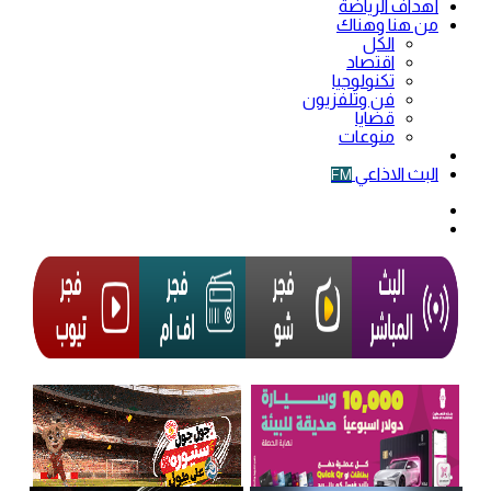
أهداف الرياضة
من هنا وهناك
الكل
اقتصاد
تكنولوجيا
فن وتلفزيون
قضايا
منوعات
فيديو
البث الاذاعي
FM
الوضع
المظلم