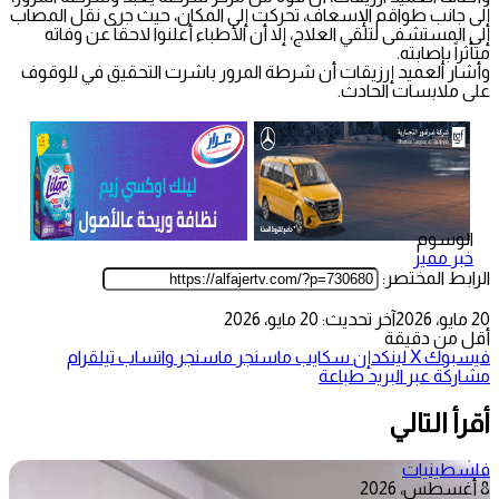
إلى جانب طواقم الإسعاف، تحركت إلى المكان، حيث جرى نقل المصاب
إلى المستشفى لتلقي العلاج، إلا أن الأطباء أعلنوا لاحقاً عن وفاته
متأثراً بإصابته.
وأشار العميد إرزيقات أن شرطة المرور باشرت التحقيق في للوقوف
على ملابسات الحادث.
الوسوم
خبر مميز
الرابط المختصر:
20 مايو، 2026
آخر تحديث: 20 مايو، 2026
أقل من دقيقة
فيسبوك
‫X
لينكدإن
سكايب
ماسنجر
ماسنجر
واتساب
تيلقرام
مشاركة عبر البريد
طباعة
أقرأ التالي
فلسطينيات
8 أغسطس، 2026