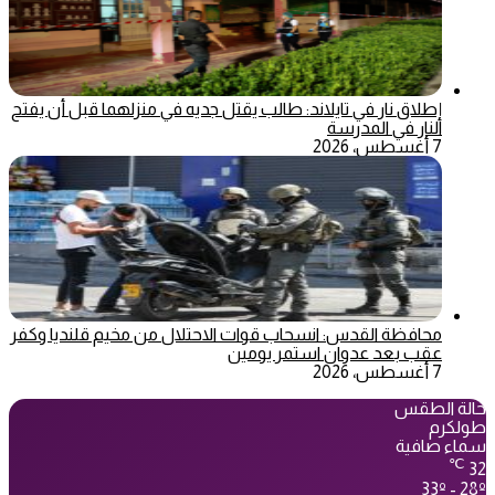
إطلاق نار في تايلاند: طالب يقتل جديه في منزلهما قبل أن يفتح
النار في المدرسة
7 أغسطس، 2026
محافظة القدس: انسحاب قوات الاحتلال من مخيم قلنديا وكفر
عقب بعد عدوان استمر يومين
7 أغسطس، 2026
حالة الطقس
طولكرم
سماء صافية
℃
32
33º - 28º