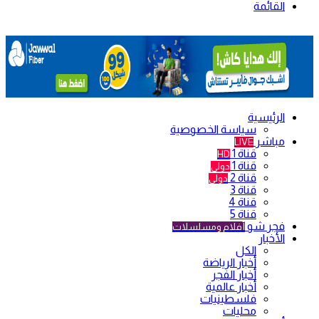
القائمة
الرئيسية
سياسة الخصوصية
مباشر
LIVE
قناة 1
HD
قناة 1
دولي
قناة 2
دولي
قناة 3
قناة 4
قناة 5
فجر شو
أفلام ومسلسلات
الأخبار
الكل
أخبار الرياضة
أخبار الفجر
أخبار عالمية
فلسطينيات
محليات