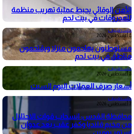
الأمن الوقائي يحبط عملية تهريب منظمة
للمحروقات في بيت لحم
فلسطينيات
8 أغسطس، 2026
مستوطنون يهاجمون منزلا ويقتحمون
مناطق في بيت لحم
فلسطينيات
8 أغسطس، 2026
أسعار صرف العملات اليوم السبت
فلسطينيات
7 أغسطس، 2026
محافظة القدس: انسحاب قوات الاحتلال
من مخيم قلنديا وكفر عقب بعد عدوان
استمر يومين