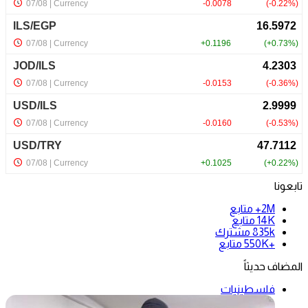
تابعونا
2M+
متابع
14K
متابع
835k
مشترك
+550K
متابع
المضاف حديثاً
فلسطينيات