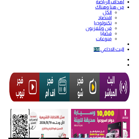
أهداف الرياضة
من هنا وهناك
الكل
اقتصاد
تكنولوجيا
فن وتلفزيون
قضايا
منوعات
فيديو
البث الاذاعي
FM
الوضع
المظلم