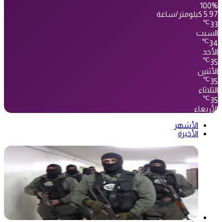
100%
5.97 كيلومتر/ساعة
℃
33
السبت
℃
34
الأحد
℃
35
الأثنين
℃
35
الثلاثاء
℃
35
الأربعاء
الأشهر
الأخيرة