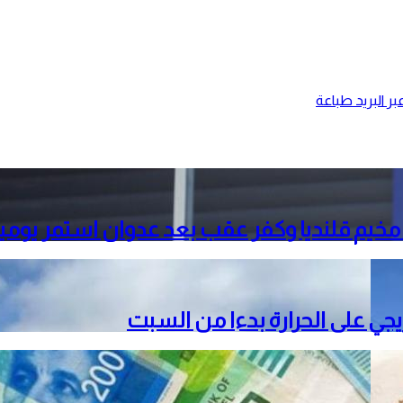
ر البريد
طباعة
خيم قلنديا وكفر عقب بعد عدوان استمر يومي
دريجي على الحرارة بدءا من السبت