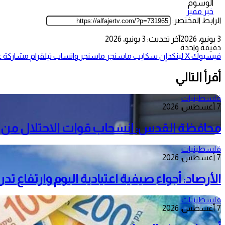
الوسوم
خبر مميز
الرابط المختصر:
3 يونيو، 2026
آخر تحديث: 3 يونيو، 2026
دقيقة واحدة
فيسبوك
‫X
لينكدإن
سكايب
ماسنجر
ماسنجر
واتساب
تيلقرام
مشاركة عب
أقرأ التالي
فلسطينيات
7 أغسطس، 2026
محافظة القدس: انسحاب قوات الاحتلال من م
فلسطينيات
7 أغسطس، 2026
الأرصاد: أجواء صيفية اعتيادية اليوم وارتفاع ت
فلسطينيات
7 أغسطس، 2026