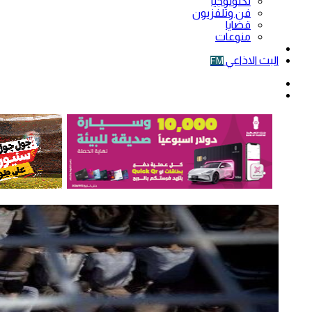
تكنولوجيا
فن وتلفزيون
قضايا
منوعات
فيديو
البث الاذاعي
FM
الوضع
المظلم