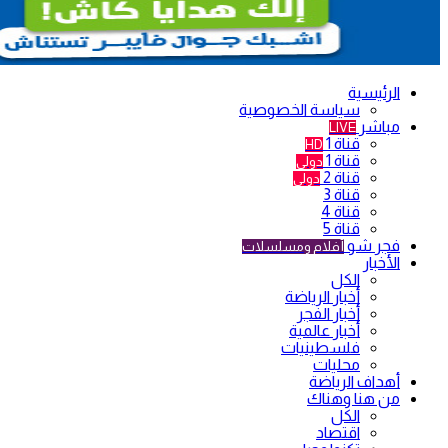
الرئيسية
سياسة الخصوصية
مباشر
LIVE
قناة 1
HD
قناة 1
دولي
قناة 2
دولي
قناة 3
قناة 4
قناة 5
فجر شو
أفلام ومسلسلات
الأخبار
الكل
أخبار الرياضة
أخبار الفجر
أخبار عالمية
فلسطينيات
محليات
أهداف الرياضة
من هنا وهناك
الكل
اقتصاد