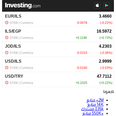
تابعونا
2M+
متابع
14K
متابع
835k
مشترك
+550K
متابع