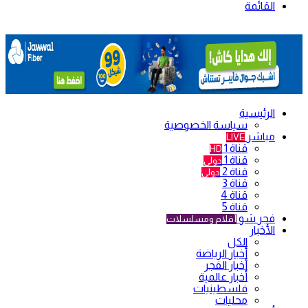
القائمة
الرئيسية
سياسة الخصوصية
مباشر
LIVE
قناة 1
HD
قناة 1
دولي
قناة 2
دولي
قناة 3
قناة 4
قناة 5
فجر شو
أفلام ومسلسلات
الأخبار
الكل
أخبار الرياضة
أخبار الفجر
أخبار عالمية
فلسطينيات
محليات