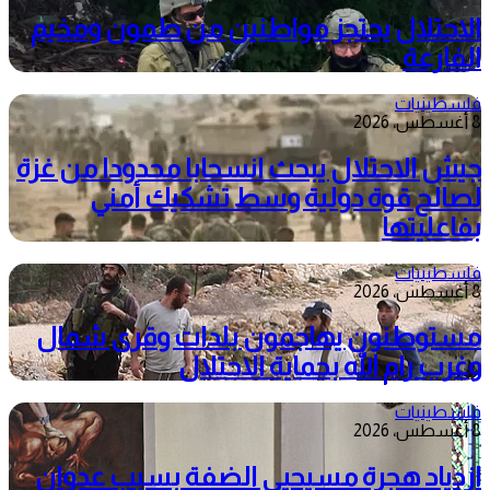
الاحتلال يحتجز مواطنين من طمون ومخيم
الفارعة
فلسطينيات
8 أغسطس، 2026
جيش الاحتلال يبحث انسحابا محدودا من غزة
لصالح قوة دولية وسط تشكيك أمني
بفاعليتها
فلسطينيات
8 أغسطس، 2026
مستوطنون يهاجمون بلدات وقرى شمال
وغرب رام الله بحماية الاحتلال
فلسطينيات
8 أغسطس، 2026
ازدياد هجرة مسيحيي الضفة بسبب عدوان