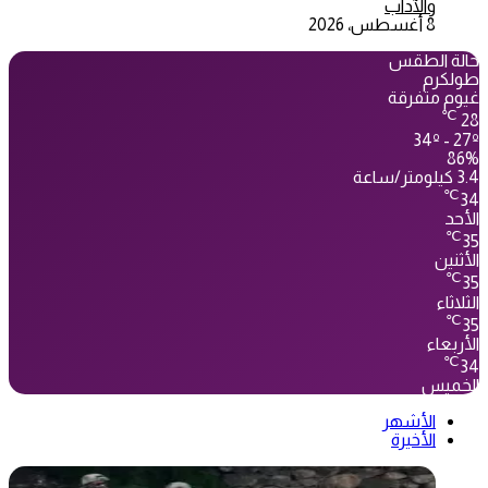
والآداب
8 أغسطس، 2026
حالة الطقس
طولكرم
غيوم متفرقة
℃
28
34º - 27º
86%
3.4 كيلومتر/ساعة
℃
34
الأحد
℃
35
الأثنين
℃
35
الثلاثاء
℃
35
الأربعاء
℃
34
الخميس
الأشهر
الأخيرة