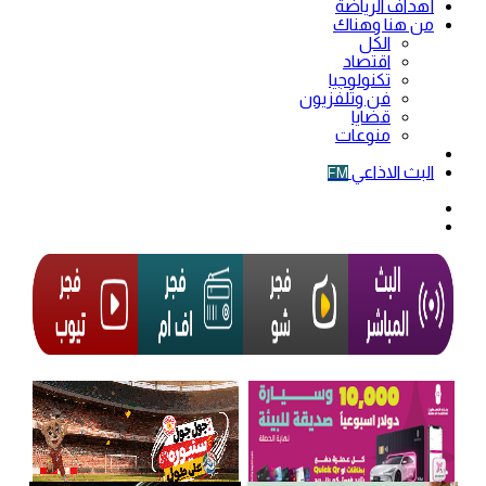
أهداف الرياضة
من هنا وهناك
الكل
اقتصاد
تكنولوجيا
فن وتلفزيون
قضايا
منوعات
فيديو
البث الاذاعي
FM
الوضع
المظلم