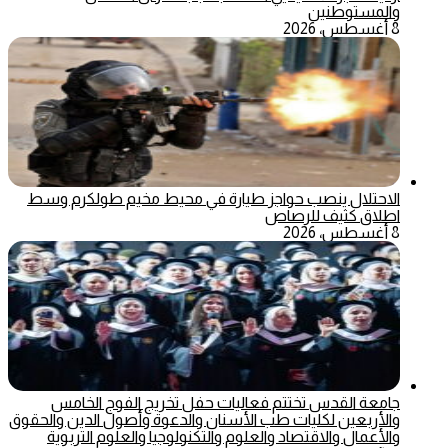
والمستوطنين
8 أغسطس، 2026
الاحتلال ينصب حواجز طيارة في محيط مخيم طولكرم وسط
اطلاق كثيف للرصاص
8 أغسطس، 2026
جامعة القدس تختتم فعاليات حفل تخريج الفوج الخامس
والأربعين لكليات طب الأسنان والدعوة وأصول الدين والحقوق
والأعمال والاقتصاد والعلوم والتكنولوجيا والعلوم التربوية