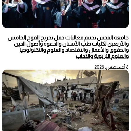
جامعة القدس تختتم فعاليات حفل تخريج الفوج الخامس
والأربعين لكليات طب الأسنان والدعوة وأصول الدين
والحقوق والأعمال والاقتصاد والعلوم والتكنولوجيا
والعلوم التربوية والآداب
8 أغسطس، 2026