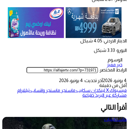
الدينار الاردني: 4.05 شيكل
اليورو: 3.33 شيكل
الوسوم
خبر مميز
الرابط المختصر:
4 يونيو، 2026
آخر تحديث: 4 يونيو، 2026
أقل من دقيقة
فيسبوك
‫X
لينكدإن
سكايب
ماسنجر
ماسنجر
واتساب
تيلقرام
مشاركة عبر البريد
طباعة
أقرأ التالي
فلسطينيات
8 أغسطس، 2026