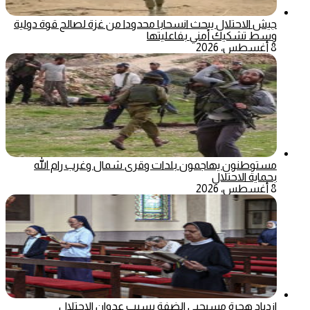
جيش الاحتلال يبحث انسحابا محدودا من غزة لصالح قوة دولية
وسط تشكيك أمني بفاعليتها
8 أغسطس، 2026
مستوطنون يهاجمون بلدات وقرى شمال وغرب رام الله
بحماية الاحتلال
8 أغسطس، 2026
ازدياد هجرة مسيحيي الضفة بسبب عدوان الاحتلال