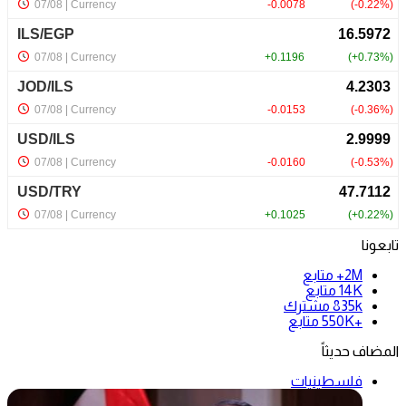
تابعونا
2M+
متابع
14K
متابع
835k
مشترك
+550K
متابع
المضاف حديثاً
فلسطينيات