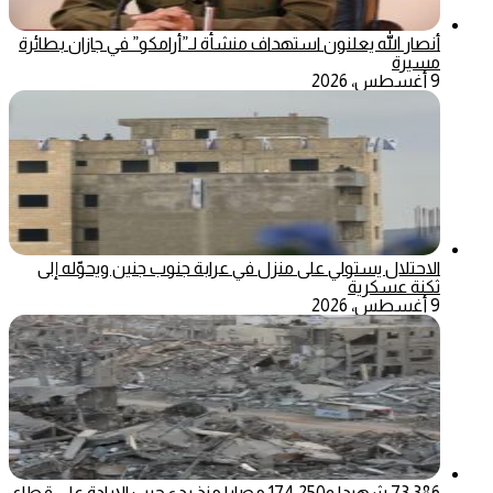
أنصار الله يعلنون استهداف منشأة لـ”أرامكو” في جازان بطائرة
مسيرة
9 أغسطس، 2026
الاحتلال يستولي على منزل في عرابة جنوب جنين ويحوّله إلى
ثكنة عسكرية
9 أغسطس، 2026
73,386 شهيدا و174,250 مصابا منذ بدء حرب الإبادة على قطاع