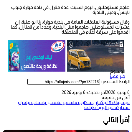
هاجم مستوطنون، اليوم السبت، عدة منازل في بلدة حوارة جنوب
نابلس، ومبنى البلدية.
وقال مسؤولية العلاقات العامة في بلدية حوارة، رنا ابو هنية، إن
عشرات المستوطنين هاجموا مبنى البلدية، وعددا من المنازل، كما
أقدموا على سرقة أغنام في المنطقة.
الوسوم
خبر مميز
الرابط المختصر:
6 يونيو، 2026
آخر تحديث: 6 يونيو، 2026
أقل من دقيقة
فيسبوك
‫X
لينكدإن
سكايب
ماسنجر
ماسنجر
واتساب
تيلقرام
مشاركة عبر البريد
طباعة
أقرأ التالي