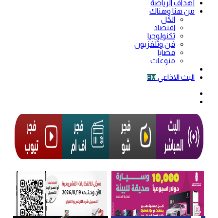
أهداف الرياضة
من هنا وهناك
الكل
اقتصاد
تكنولوجيا
فن وتلفزيون
قضايا
منوعات
فيديو
البث الاذاعي
FM
الوضع
المظلم