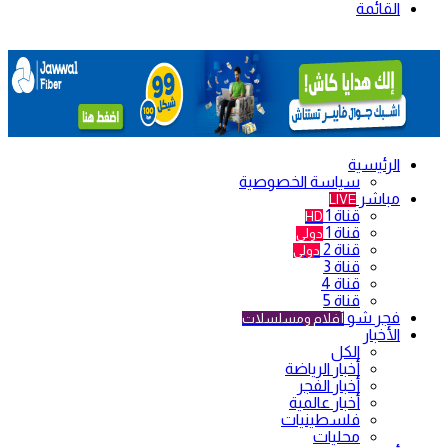
القائمة
الرئيسية
سياسة الخصوصية
مباشر
LIVE
قناة 1
HD
قناة 1
دولي
قناة 2
دولي
قناة 3
قناة 4
قناة 5
فجر شو
أفلام ومسلسلات
الأخبار
الكل
أخبار الرياضة
أخبار الفجر
أخبار عالمية
فلسطينيات
محليات