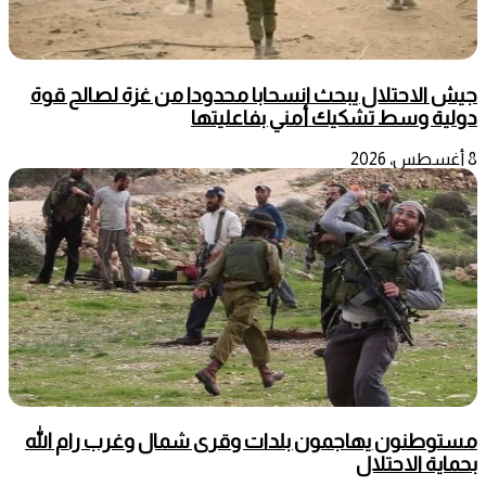
جيش الاحتلال يبحث انسحابا محدودا من غزة لصالح قوة
دولية وسط تشكيك أمني بفاعليتها
8 أغسطس، 2026
مستوطنون يهاجمون بلدات وقرى شمال وغرب رام الله
بحماية الاحتلال