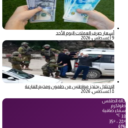
أسعار صرف العملات اليوم الأحد
9 أغسطس، 2026
الاحتلال يحتجز مواطنين من طمون ومخيم الفارعة
8 أغسطس، 2026
حالة الطقس
طولكرم
سماء صافية
℃
33
35º - 28º
61%