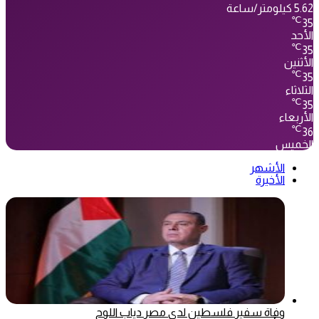
5.62 كيلومتر/ساعة
℃
35
الأحد
℃
35
الأثنين
℃
35
الثلاثاء
℃
35
الأربعاء
℃
36
الخميس
الأشهر
الأخيرة
وفاة سفير فلسطين لدى مصر دياب اللوح