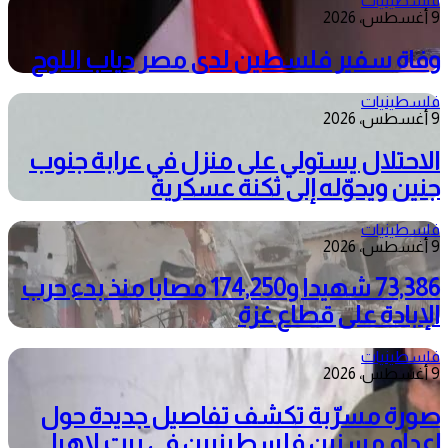
فلسطينيات
9 أغسطس، 2026
وفاة سفير فلسطين لدى مصر دياب اللوح
فلسطينيات
9 أغسطس، 2026
الاحتلال يستولي على منزل في عرابة جنوب
جنين ويحوّله إلى ثكنة عسكرية
فلسطينيات
9 أغسطس، 2026
73,386 شهيدا و174,250 مصابا منذ بدء حرب
الإبادة على قطاع غزة
فلسطينيات
9 أغسطس، 2026
صورة مسرّبة تكشف تفاصيل جديدة حول
إعدام مسنين فلسطينيين في بيت لاهيا