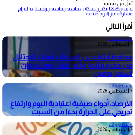
أقل من دقيقة
فيسبوك
‫X
لينكدإن
سكايب
ماسنجر
ماسنجر
واتساب
تيلقرام
مشاركة عبر البريد
طباعة
أقرأ التالي
فلسطينيات
7 أغسطس، 2026
محافظة القدس: انسحاب قوات الاحتلال
من مخيم قلنديا وكفر عقب بعد عدوان
استمر يومين
فلسطينيات
7 أغسطس، 2026
الأرصاد: أجواء صيفية اعتيادية اليوم وارتفاع
تدريجي على الحرارة بدءا من السبت
فلسطينيات
7 أغسطس، 2026