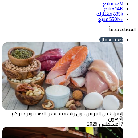
2M+
متابع
14K
متابع
835k
مشترك
+550K
متابع
المضاف حديثاً
صحة وجمال
الإفراط في البروتين دون رياضة قد يضر بالصحة ويزيد تراكم
الدهون
7 أغسطس، 2026