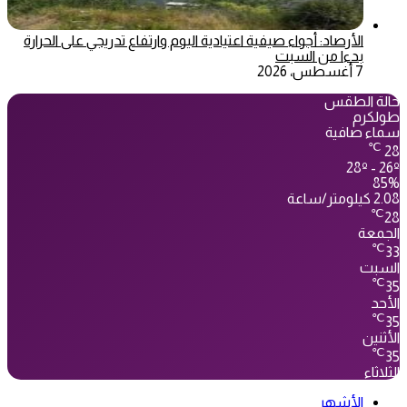
الأرصاد: أجواء صيفية اعتيادية اليوم وارتفاع تدريجي على الحرارة
بدءا من السبت
7 أغسطس، 2026
حالة الطقس
طولكرم
سماء صافية
℃
28
28º - 26º
85%
2.08 كيلومتر/ساعة
℃
28
الجمعة
℃
33
السبت
℃
35
الأحد
℃
35
الأثنين
℃
35
الثلاثاء
الأشهر