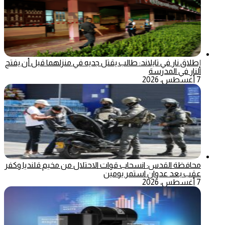
إطلاق نار في تايلاند: طالب يقتل جديه في منزلهما قبل أن يفتح
النار في المدرسة
7 أغسطس، 2026
محافظة القدس: انسحاب قوات الاحتلال من مخيم قلنديا وكفر
عقب بعد عدوان استمر يومين
7 أغسطس، 2026