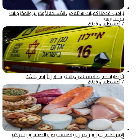
ترامب: قدمنا كميات هائلة من الأسلحة لأوكرانيا والمخزونات
تتجدد يومياً
7 أغسطس، 2026
3 إصابات في حادثة طعن بالطيبة داخل أراضي الـ48
7 أغسطس، 2026
الإفراط في البروتين دون رياضة قد يضر بالصحة ويزيد تراكم