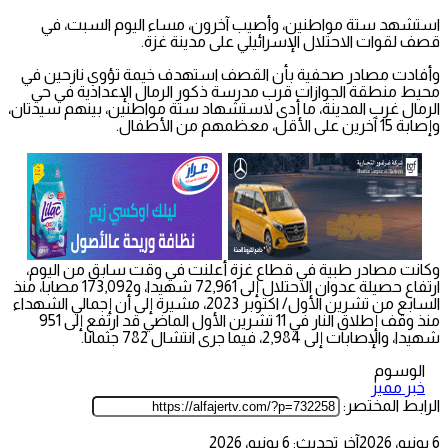
استشهد ستة مواطنين، وأصيب آخرون، مساء اليوم السبت، في
قصف لقوات الاحتلال الإسرائيلي على مدينة غزة.
وأفادت مصادر صحفية بأن القصف استهدف خيمة تؤوي نازحين في
محيط منطقة الجوازات قرب مدرسة ذكور الرمال الإعدادية في حي
الرمال غرب المدينة، ما أدى لاستشهاد ستة مواطنين، بينهم سيدتان،
وإصابة 15 آخرين على الأقل، معظمهم من الأطفال.
وكانت مصادر طبية في قطاع غزة أعلنت في وقت سابق من اليوم،
ارتفاع حصيلة عدوان الاحتلال إلى 72,961 شهيدا، و173,092 مصابا، منذ
السابع من تشرين الأول/ اكتوبر 2023، مشيرة إلى أن إجمالي الشهداء
منذ وقف إطلاق النار في 11 تشرين الأول الماضي قد ارتفع إلى 951
شهيدا، والإصابات إلى 2,984، فيما جرى انتشال 782 جثمانا.
الوسوم
خبر مميز
الرابط المختصر:
6 يونيو، 2026
آخر تحديث: 6 يونيو، 2026