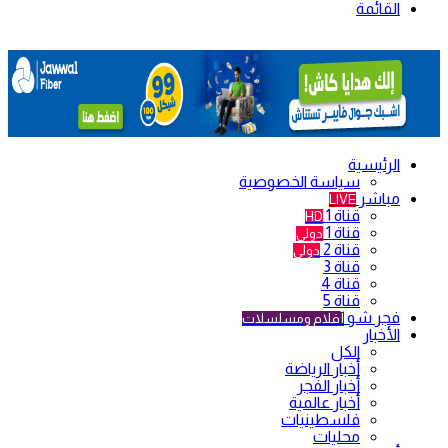
القائمة
الرئيسية
سياسة الخصوصية
مباشر
LIVE
قناة 1
HD
قناة 1
دولي
قناة 2
دولي
قناة 3
قناة 4
قناة 5
فجر شو
أفلام ومسلسلات
الأخبار
الكل
أخبار الرياضة
أخبار الفجر
أخبار عالمية
فلسطينيات
محليات