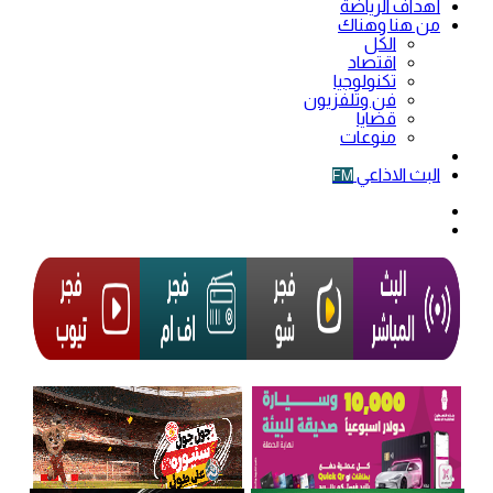
أهداف الرياضة
من هنا وهناك
الكل
اقتصاد
تكنولوجيا
فن وتلفزيون
قضايا
منوعات
فيديو
البث الاذاعي
FM
الوضع
المظلم