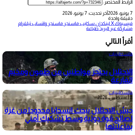
الرابط المختصر:
7 يونيو، 2026
آخر تحديث: 7 يونيو، 2026
دقيقة واحدة
فيسبوك
‫X
لينكدإن
سكايب
ماسنجر
ماسنجر
واتساب
تيلقرام
مشاركة عبر البريد
طباعة
أقرأ التالي
فلسطينيات
8 أغسطس، 2026
الاحتلال يحتجز مواطنين من طمون ومخيم
الفارعة
فلسطينيات
8 أغسطس، 2026
جيش الاحتلال يبحث انسحابا محدودا من غزة
لصالح قوة دولية وسط تشكيك أمني
بفاعليتها