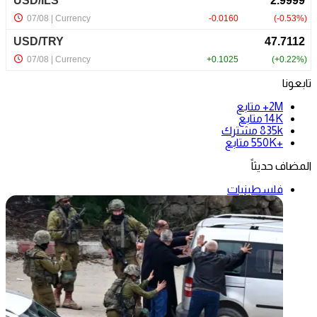
تابعونا
2M+
متابع
14K
متابع
835k
مشترك
+550K
متابع
المضاف حديثاً
فلسطينيات