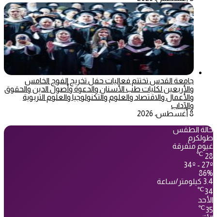
جامعة القدس تختتم فعاليات حفل تخريج الفوج الخامس
والأربعين لكليات طب الأسنان والدعوة وأصول الدين والحقوق
والأعمال والاقتصاد والعلوم والتكنولوجيا والعلوم التربوية
والآداب
8 أغسطس، 2026
حالة الطقس
طولكرم
غيوم متفرقة
℃
28
34º - 27º
86%
3.4 كيلومتر/ساعة
℃
34
الأحد
℃
35