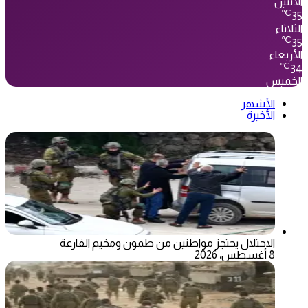
الأثنين
℃
35
الثلاثاء
℃
35
الأربعاء
℃
34
الخميس
الأشهر
الأخيرة
الاحتلال يحتجز مواطنين من طمون ومخيم الفارعة
8 أغسطس، 2026