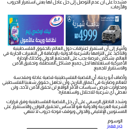
مشدداً على أن عدم التوصل إلى حل عادل لها يعني استمرار الحروب
والأزمات.
وأشار إلى أن استمرار اعترافات دول العالم بالحقوق الفلسطينية
والتأكيد على التزامها بالشرعية الدولية بالإضافة الى التغيرات الجارية في
العالم، يشكلان فرصة يجب على المجتمع الدولي وكذلك الإدارة
الأميركية استغلالها لحل جميع مشاكل المنطقة، وتحقيق الأمن
والاستقرار للجميع.
وأضاف أبو ردينة، أن القضية الفلسطينية قضية عادلة ومقدسة
للعالم وضاربة في أعماق التاريخ، وأن تجاهل حقوق شعبنا الفلسطيني
ومحاولات فرض سياسات الأمر الواقع لن تحقق الأمن لأحد، ولن
تعطي أي شرعية للاحتلال واستعماره.
وشدد الناطق الرسمي على أن حل القضية الفلسطينية وفق قرارات
الشرعية العربية والدولية هو الأساس لتحقيق التوازن والاستقرار على
المستويين الإقليمي والدولي ويوقف موجة حروب لا تنتهي.
الوسوم
خبر مميز