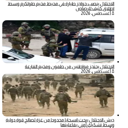
الاحتلال ينصب حواجز طيارة في محيط مخيم طولكرم وسط
اطلاق كثيف للرصاص
8 أغسطس، 2026
الاحتلال يحتجز مواطنين من طمون ومخيم الفارعة
8 أغسطس، 2026
جيش الاحتلال يبحث انسحابا محدودا من غزة لصالح قوة دولية
وسط تشكيك أمني بفاعليتها