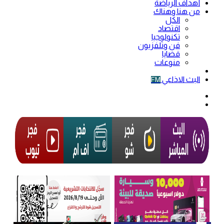
أهداف الرياضة
من هنا وهناك
الكل
اقتصاد
تكنولوجيا
فن وتلفزيون
قضايا
منوعات
فيديو
البث الاذاعي
FM
الوضع
المظلم