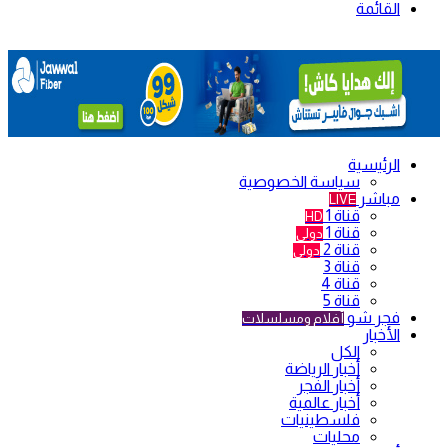
القائمة
الرئيسية
سياسة الخصوصية
مباشر
LIVE
قناة 1
HD
قناة 1
دولي
قناة 2
دولي
قناة 3
قناة 4
قناة 5
فجر شو
أفلام ومسلسلات
الأخبار
الكل
أخبار الرياضة
أخبار الفجر
أخبار عالمية
فلسطينيات
محليات