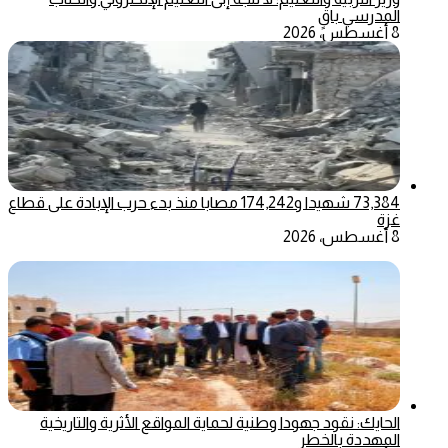
المدرسي باقٍ
8 أغسطس، 2026
73,384 شهيدا و174,242 مصابا منذ بدء حرب الإبادة على قطاع
غزة
8 أغسطس، 2026
الحايك: نقود جهودا وطنية لحماية المواقع الأثرية والتاريخية
المهددة بالخطر