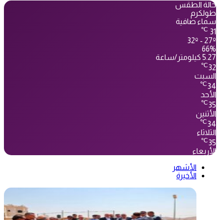
حالة الطقس
طولكرم
سماء صافية
℃
31
32º - 27º
66%
5.27 كيلومتر/ساعة
℃
32
السبت
℃
34
الأحد
℃
35
الأثنين
℃
34
الثلاثاء
℃
35
الأربعاء
الأشهر
الأخيرة