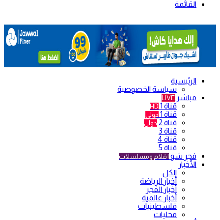
القائمة
الرئيسية
سياسة الخصوصية
مباشر
LIVE
قناة 1
HD
قناة 1
دولي
قناة 2
دولي
قناة 3
قناة 4
قناة 5
فجر شو
أفلام ومسلسلات
الأخبار
الكل
أخبار الرياضة
أخبار الفجر
أخبار عالمية
فلسطينيات
محليات