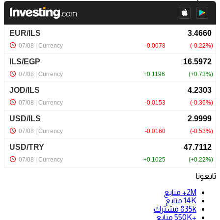
تابعونا
2M+
متابع
14K
متابع
835k
مشترك
+550K
متابع