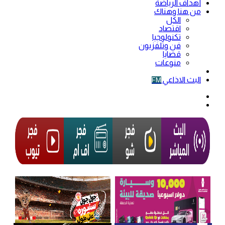
أهداف الرياضة
من هنا وهناك
الكل
اقتصاد
تكنولوجيا
فن وتلفزيون
قضايا
منوعات
فيديو
البث الاذاعي
FM
الوضع
المظلم