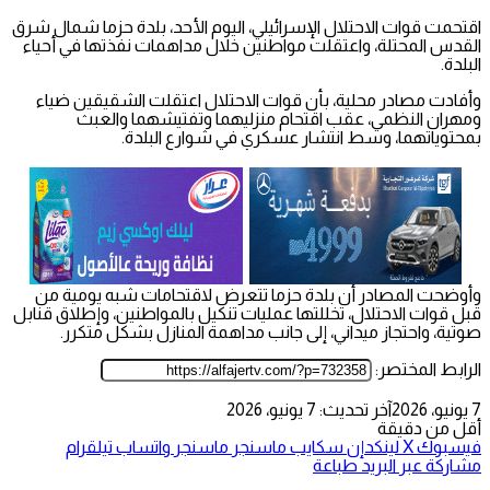
اقتحمت قوات الاحتلال الإسرائيلي، اليوم الأحد، بلدة حزما شمال شرق
القدس المحتلة، واعتقلت مواطنين خلال مداهمات نفذتها في أحياء
البلدة.
وأفادت مصادر محلية، بأن قوات الاحتلال اعتقلت الشقيقين ضياء
ومهران النظمي، عقب اقتحام منزليهما وتفتيشهما والعبث
بمحتوياتهما، وسط انتشار عسكري في شوارع البلدة.
وأوضحت المصادر أن بلدة حزما تتعرض لاقتحامات شبه يومية من
قبل قوات الاحتلال، تخللتها عمليات تنكيل بالمواطنين، وإطلاق قنابل
صوتية، واحتجاز ميداني، إلى جانب مداهمة المنازل بشكل متكرر.
الرابط المختصر:
7 يونيو، 2026
آخر تحديث: 7 يونيو، 2026
أقل من دقيقة
فيسبوك
‫X
لينكدإن
سكايب
ماسنجر
ماسنجر
واتساب
تيلقرام
مشاركة عبر البريد
طباعة