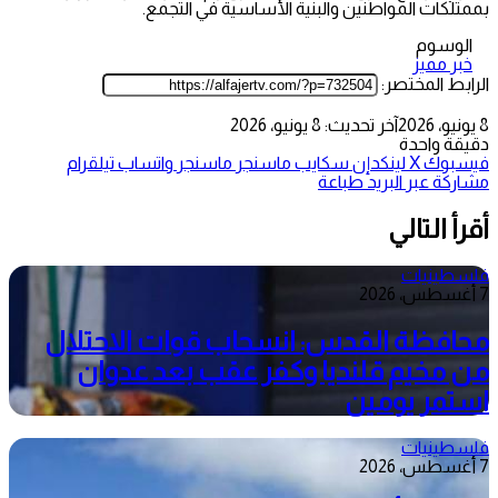
بممتلكات المواطنين والبنية الأساسية في التجمع.
الوسوم
خبر مميز
الرابط المختصر:
8 يونيو، 2026
آخر تحديث: 8 يونيو، 2026
دقيقة واحدة
فيسبوك
‫X
لينكدإن
سكايب
ماسنجر
ماسنجر
واتساب
تيلقرام
مشاركة عبر البريد
طباعة
أقرأ التالي
فلسطينيات
7 أغسطس، 2026
محافظة القدس: انسحاب قوات الاحتلال
من مخيم قلنديا وكفر عقب بعد عدوان
استمر يومين
فلسطينيات
7 أغسطس، 2026