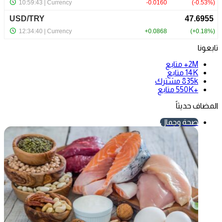
تابعونا
2M+
متابع
14K
متابع
835k
مشترك
+550K
متابع
المضاف حديثاً
صحة وجمال