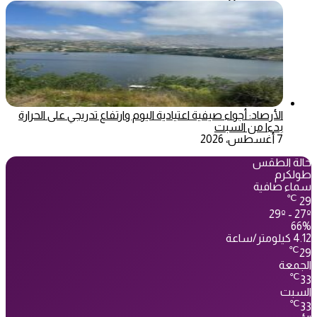
الأرصاد: أجواء صيفية اعتيادية اليوم وارتفاع تدريجي على الحرارة
بدءا من السبت
7 أغسطس، 2026
حالة الطقس
طولكرم
سماء صافية
℃
29
29º - 27º
66%
4.12 كيلومتر/ساعة
℃
29
الجمعة
℃
33
السبت
℃
33