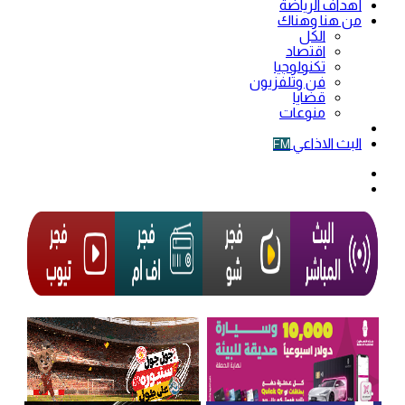
أهداف الرياضة
من هنا وهناك
الكل
اقتصاد
تكنولوجيا
فن وتلفزيون
قضايا
منوعات
فيديو
البث الاذاعي
FM
الوضع
المظلم