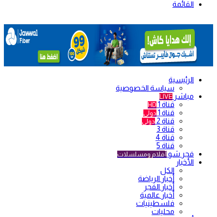
القائمة
الرئيسية
سياسة الخصوصية
مباشر
LIVE
قناة 1
HD
قناة 1
دولي
قناة 2
دولي
قناة 3
قناة 4
قناة 5
فجر شو
أفلام ومسلسلات
الأخبار
الكل
أخبار الرياضة
أخبار الفجر
أخبار عالمية
فلسطينيات
محليات