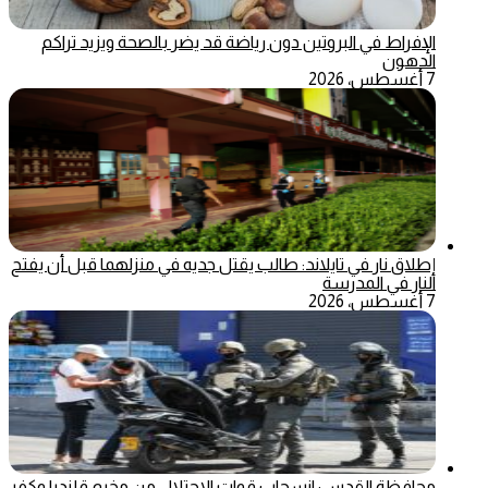
الإفراط في البروتين دون رياضة قد يضر بالصحة ويزيد تراكم
الدهون
7 أغسطس، 2026
إطلاق نار في تايلاند: طالب يقتل جديه في منزلهما قبل أن يفتح
النار في المدرسة
7 أغسطس، 2026
محافظة القدس: انسحاب قوات الاحتلال من مخيم قلنديا وكفر