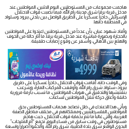
هاجمت مجموعات من المستوطنين، اليوم الاثنين، المواطنين عند
مدخل قرية برقا شرق مدينة رام الله، فيما نصبت قوات الاحتلال
الإسرائيلي حاجزاً عسكرياً على الطريق الواصل بين بلدتي يبرود وسلواد
في المنطقة ذاتها.
وأفاد شهود عيان، بأن عدداً من المستوطنين اعتدوا على المواطنين
بالحجارة وبصورة مباشرة عند مدخل قرية برقا، ما أثار حالة من الخوف
والهلع بين الأهالي، وأسفر عن وقوع إصابات طفيفة.
وفي الوقت ذاته، أقامت قوات الاحتلال حاجزاً عسكرياً على طريق
يبرود–سلواد شرق رام الله، وأوقفت المركبات المارة، وشرعت
بتفتيشها والتدقيق في هويات المواطنين، ما تسبب بأزمة مرورية
خانقة وأعاق حركة تنقل المواطنين لساعات.
ويأتي هذا الاعتداء في ظل تصاعد هجمات المستوطنين بحق
المواطنين الفلسطينيين وممتلكاتهم في مختلف مناطق الضفة
الغربية، والتي غالباً ما تتم بحماية قوات الاحتلال، حيث هاجم
مستوطنون في وقت سابق من مساء اليوم، تجمع “أم المليحات”
البدوي الواقع شرق بلدة الطيبة، شرق رام الله، وألحقوا أضراراً واسعة