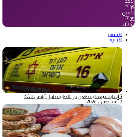
الأحد
℃
35
الأثنين
℃
35
الثلاثاء
الأشهر
الأخيرة
3 إصابات بعملية طعن في الطيبة داخل أراضي الـ48
7 أغسطس، 2026