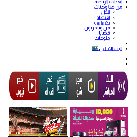
أهداف الرياضة
من هنا وهناك
الكل
اقتصاد
تكنولوجيا
فن وتلفزيون
قضايا
منوعات
فيديو
البث الاذاعي
FM
الوضع
المظلم