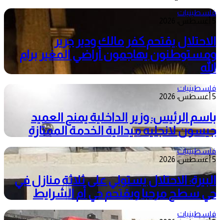
فلسطينيات
5 أغسطس، 2026
الاحتلال يقتحم كفر مالك ودير جرير
ومستوطنون يهاجمون أراضي المغير برام
الله
فلسطينيات
5 أغسطس، 2026
باسم الرئيس: وزير الداخلية يمنح العميد
جيسون لانجليه ميدالية الخدمة الممتازة
فلسطينيات
5 أغسطس، 2026
البيرة: الاحتلال يستولي على ثلاثة منازل في
حي سطح مرحبا ويقتحم حي أم الشرايط
فلسطينيات