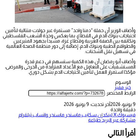
وأضاف الوزير أن حملة “دمنا واحد” مستمرة عبر جولات متتالية لتأمين
احتياجات بنوك الدم في القطاع، بما يعكس وحدة الشعب الفلسطيني
وتكاتفه بين الضفة الغربية وقطاع غزة، مشيداً بجهود المتبرعين
والطواقم الطبية وبنوك الدم، إضافة إلى دور منظمة الصحة العالمية
في تسهيل نقل الشحنات.
وأضاف أبو رمضان أن هذه الكمية ستسهم في دعم قدرة
المستشفيات على التعامل مع الأعداد المتزايدة من الجرحى والمرضى،
مؤكدًا استمرار العمل لتأمين احتياجات الدم بشكل دوري.
الوسوم
خبر مميز
الرابط المختصر:
9 يونيو، 2026
آخر تحديث: 9 يونيو، 2026
دقيقة واحدة
فيسبوك
‫X
لينكدإن
سكايب
ماسنجر
ماسنجر
واتساب
تيلقرام
مشاركة عبر البريد
طباعة
أقرأ التالي