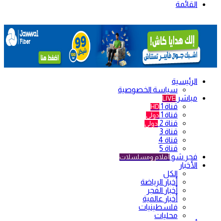
القائمة
الرئيسية
سياسة الخصوصية
مباشر
LIVE
قناة 1
HD
قناة 1
دولي
قناة 2
دولي
قناة 3
قناة 4
قناة 5
فجر شو
أفلام ومسلسلات
الأخبار
الكل
أخبار الرياضة
أخبار الفجر
أخبار عالمية
فلسطينيات
محليات