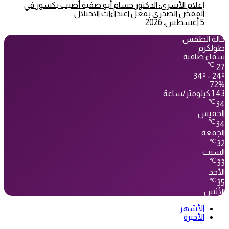
إعلام الأسرى: الدكتور حسام أبو صفية أُصيب بكسور في
القفص الصدري بفعل اعتداءات الاحتلال
5 أغسطس، 2026
حالة الطقس
طولكرم
سماء صافية
℃
27
34º - 24º
72%
1.43 كيلومتر/ساعة
℃
34
الخميس
℃
34
الجمعة
℃
32
السبت
℃
33
الأحد
℃
35
الأثنين
الأشهر
الأخيرة