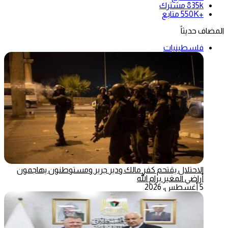
835k
مشترك
+550K
متابع
المضاف حديثاً
فلسطينيات
الاحتلال يقتحم كفر مالك ودير جرير ومستوطنون يهاجمون
أراضي المغير برام الله
5 أغسطس، 2026