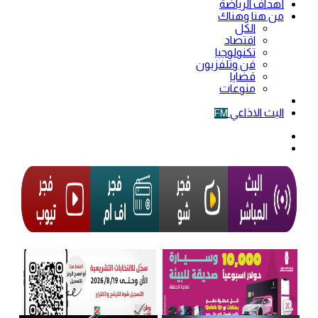
أهداف الرياضة
من هنا وهناك
الكل
اقتصاد
تكنولوجيا
فن وتلفزيون
قضايا
منوعات
فيديو
البث الاذاعي
FM
الوضع
المظلم