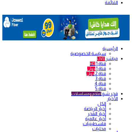
القائمة
الرئيسية
سياسة الخصوصية
مباشر
LIVE
قناة 1
HD
قناة 1
دولي
قناة 2
دولي
قناة 3
قناة 4
قناة 5
فجر شو
أفلام ومسلسلات
الأخبار
الكل
أخبار الرياضة
أخبار الفجر
أخبار عالمية
فلسطينيات
محليات