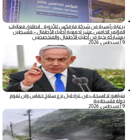
برعاية رئيسية من شركة فارمكس للأدوية .. انطلاق فعاليات
المؤتمر الخامس عشر لجمعية أطباء الأطفال – فلسطين
بمشاركة نخبة من أطباء الأطفال والمتخصصين
9 أغسطس، 2026
نتنياهو: لا انسحاب من غزة قبل نزع سلاح حماس ولن تقوم
دولة فلسطينية
9 أغسطس، 2026