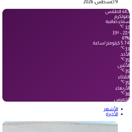
9 أغسطس، 2026
حالة الطقس
طولكرم
سماء صافية
℃
32
33º - 28º
61%
5.74 كيلومتر/ساعة
℃
33
الأحد
℃
35
الأثنين
℃
35
الثلاثاء
℃
35
الأربعاء
℃
36
الخميس
الأشهر
الأخيرة