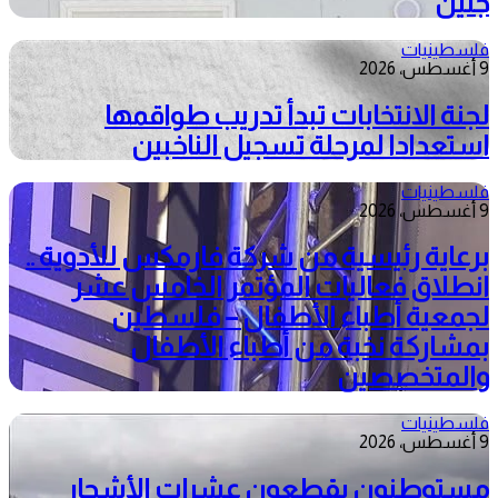
جنين
فلسطينيات
9 أغسطس، 2026
لجنة الانتخابات تبدأ تدريب طواقمها
استعدادا لمرحلة تسجيل الناخبين
فلسطينيات
9 أغسطس، 2026
برعاية رئيسية من شركة فارمكس للأدوية ..
انطلاق فعاليات المؤتمر الخامس عشر
لجمعية أطباء الأطفال – فلسطين
بمشاركة نخبة من أطباء الأطفال
والمتخصصين
فلسطينيات
9 أغسطس، 2026
مستوطنون يقطعون عشرات الأشجار