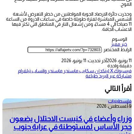
الموج.
وحذرت دائرة الارصاد الجوية المواطنين من خطر التعرض لأشعة
الشمس المباشرة لفترة طويلة خاصة في ساعات الذروة من الساعة
11 صباحاً الى 4 مساءً، ومن إشعال النار في المناطق التي تكثر فيها
الاعشاب الجافة.
الوسوم
خبر مميز
الرابط المختصر:
11 يونيو، 2026
آخر تحديث: 11 يونيو، 2026
دقيقة واحدة
فيسبوك
‫X
لينكدإن
سكايب
ماسنجر
ماسنجر
واتساب
تيلقرام
مشاركة عبر البريد
طباعة
أقرأ التالي
فلسطينيات
9 أغسطس، 2026
وزراء وأعضاء في كنيست الاحتلال يضعون
حجر الأساس لمستوطنة في عرابة جنوب