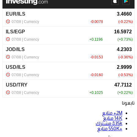
تابعونا
2M+
متابع
14K
متابع
835k
مشترك
+550K
متابع