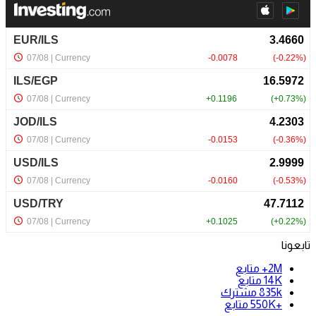
تابعونا
2M+
متابع
14K
متابع
835k
مشترك
+550K
متابع