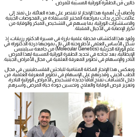
خالين من الطفرة الوراثية المسببة للمرض.
وأضاف أن أهمية هذا الإنجاز لا تقتصر على هذه العائلة، بل تمتد إلى
عائلات أخرى بدأت بمراجعة المختبر للاستفادة من الفحوصات الجينية
والاستشارات الوراثية، بما يسهم في التشخيص المبكر والوقاية من
تكرار الإصابة في الأجيال المقبلة.
ويُعد هذا الاكتشاف محطة علمية بارزة في مسيرة الدكتور رزيقات، إذ
شكّل الأساس العلمي لأطروحته التي نال بموجبها درجة الدكتوراه في
علم الوراثة الجزيئية (Molecular Genetics) من جامعة سيلينيس
الإيطالية، بعد نجاحه في تحديد الطفرة الوراثية المسببة لهذا المرض
النادر والإسهام في تطوير المعرفة العلمية في مجال الأمراض الجينية.
ويعكس هذا الإنجاز المكانة المتنامية للباحثين الفلسطينيين في مجال
الطب الجيني، وقدرتهم على الإسهام في تطوير المعرفة العلمية، من
خلال اكتشافات تفتح آفاقًا جديدة لتشخيص الأمراض الوراثية النادرة،
وتعزيز فرص الوقاية والعلاج، وتحسين جودة حياة المرضى وأسرهم.