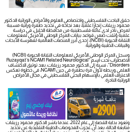
حقق الباحث الفلسطيني واختصاصي العلوم والأمراض الوراثية الدكتور
محمود رزيقات إنجازًا علميًا، بعد نجاحه في تحديد طفرة وراثية مسببة
لمرض نادر لدى عائلة فلسطينية من محافظة الخليل، في دراسة
علمية وُثقت ضمن قواعد بيانات المركز الوطني الأمريكي لمعلومات
التقانة الحيوية (NCBI)، إحدى أبرز المنصات العالمية لفهرسة الأبحاث
والبيانات الطبية والوراثية.
وسجل المركز الوطني الأمريكي لمعلومات التقانة الحيوية (NCBI)
الاضطراب تحت اسم “Ruzayqat’s NCAM1 Related Neurological
Disorders”، نسبةً إلى الدكتور محمود رزيقات، بعد توثيق الاكتشاف
العلمي وربطه لأول مرة بطفرة في جين NCAM1، في خطوة تعكس
الاعتراف العلمي بالإسهام البحثي الفلسطيني في مجال الأمراض
الوراثية النادرة.
وتعود بداية القصة إلى عام 2022، عندما باشر الدكتور محمود رزيقات
متابعة الحالة، بعد أن عجزت الفحوصات الطبية التقليدية عن تحديد