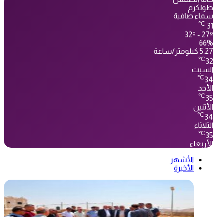
طولكرم
سماء صافية
℃
31
32º - 27º
66%
5.27 كيلومتر/ساعة
℃
32
السبت
℃
34
الأحد
℃
35
الأثنين
℃
34
الثلاثاء
℃
35
الأربعاء
الأشهر
الأخيرة