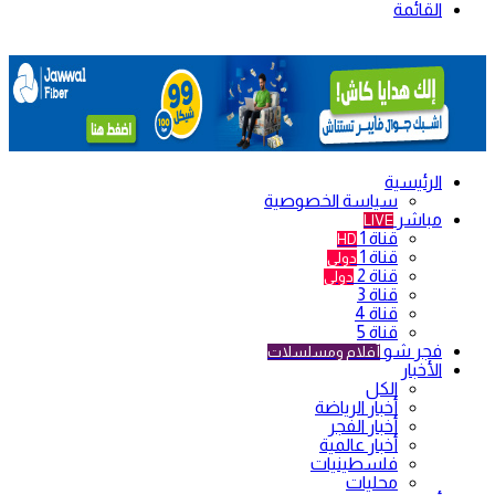
القائمة
الرئيسية
سياسة الخصوصية
مباشر
LIVE
قناة 1
HD
قناة 1
دولي
قناة 2
دولي
قناة 3
قناة 4
قناة 5
فجر شو
أفلام ومسلسلات
الأخبار
الكل
أخبار الرياضة
أخبار الفجر
أخبار عالمية
فلسطينيات
محليات