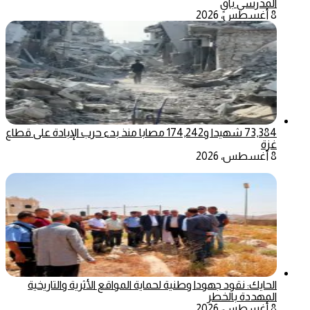
المدرسي باقٍ
8 أغسطس، 2026
73,384 شهيدا و174,242 مصابا منذ بدء حرب الإبادة على قطاع
غزة
8 أغسطس، 2026
الحايك: نقود جهودا وطنية لحماية المواقع الأثرية والتاريخية
المهددة بالخطر
8 أغسطس، 2026