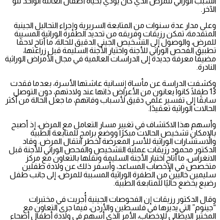
السبب الوراثي للمرض الذي كان يودي بحياة أطفال العائلة الواحد تلو
الآخر.
وعلى مدار عدة سنوات من المتابعة السريرية وإجراء التحاليل الجينية
المتقدمة، تمكن رزيقات وفريقه من تحديد الطفرة الوراثية المسببة
للمرض، والوصول إلى التشخيص الجيني الدقيق للحالة، ما أتاح لاحقًا
تطبيق الفحص الوراثي للأجنة واختيار الأجنة السليمة قبل زراعتها،
مضيفًا معرفة جديدة إلى الدراسات العالمية في مجال الأمراض الوراثية
النادرة.
وكشفت الدراسة عن مأساة إنسانية عاشتها الأسرة، بعدما فقدت
13 طفلًا كانوا يعانون من الأعراض ذاتها عند ولادتهم، دون التوصل
سابقًا إلى تفسير علمي دقيق لأسباب وفاتهم، ما جعل الحالة من أكثر
الحالات الوراثية تعقيدًا.
وأسهم هذا الاكتشاف في تغيير مسار التعامل مع المرض، إذ أصبح
بالإمكان تشخيص الحالات مبكرًا ووضع برامج للمتابعة الطبية
والاستشارات الوراثية للأسر المعرضة لخطر انتقال المرض. وقاد
الدكتور محمود رزيقات عملية التشخيص والفحص الوراثي للأجنة قبل
الانغراس، ما أتاح اختيار الأجنة السليمة ونقلها بالتعاون مع مركز
متخصص في الإخصاب المساعد، وأسفر ذلك عن ولادة طفلين
سليمين خاليين من الطفرة الوراثية المسببة للمرض، إلى جانب طفل
رضيع يخضع حاليًا للمتابعة الطبية.
وقال الدكتور رزيقات إن الفحوصات الجينية أُجريت في مختبرات
“جينوم” التي يديرها في فلسطين والأردن، فيما جرى التعاون مع
المختبر الايطالي للإخصاب، الأمر الذي أسهم في ولادة أطفال أصحاء