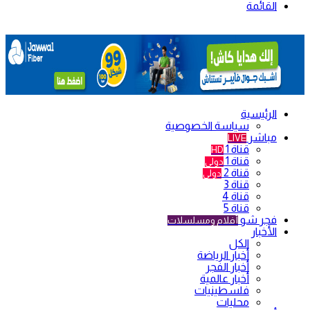
القائمة
الرئيسية
سياسة الخصوصية
مباشر
LIVE
قناة 1
HD
قناة 1
دولي
قناة 2
دولي
قناة 3
قناة 4
قناة 5
فجر شو
أفلام ومسلسلات
الأخبار
الكل
أخبار الرياضة
أخبار الفجر
أخبار عالمية
فلسطينيات
محليات