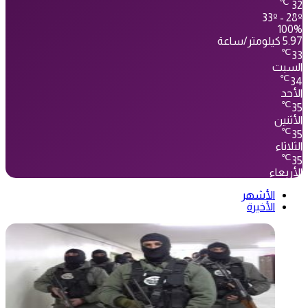
℃
32
33º - 28º
100%
5.97 كيلومتر/ساعة
℃
33
السبت
℃
34
الأحد
℃
35
الأثنين
℃
35
الثلاثاء
℃
35
الأربعاء
الأشهر
الأخيرة