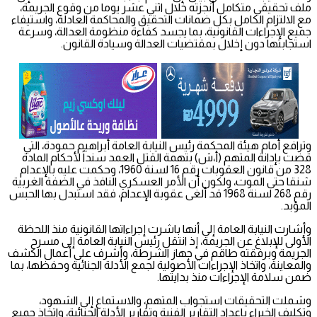
ملف تحقيقي متكامل أنجزته خلال اثني عشر يوما من وقوع الجريمة،
مع الالتزام الكامل بكل ضمانات التحقيق والمحاكمة العادلة، واستيفاء
جميع الإجراءات القانونية، بما يجسد كفاءة منظومة العدالة، وسرعة
استجابتها دون إخلال بمقتضيات العدالة وسيادة القانون.
وترافع أمام هيئة المحكمة رئيس النيابة العامة أبراهيم حمودة، التي
قضت بإدانة المتهم (أ،ش) بتهمة القتل العمد سنداً لأحكام المادة
328 من قانون العقوبات رقم 16 لسنة 1960، وحكمت عليه بالإعدام
شنقا حتى الموت، ولكون أن الأمر العسكري النافذ في الضفة الغربية
رقم 268 لسنة 1968 قد ألغى عقوبة الإعدام، فقد استبدل بها الحبس
المؤبد.
وأشارت النيابة العامة إلى أنها باشرت إجراءاتها القانونية منذ اللحظة
الأولى للإبلاغ عن الجريمة، إذ انتقل رئيس النيابة العامة إلى مسرح
الجريمة وبرفقته طاقم في جهاز الشرطة، وأشرف على أعمال الكشف
والمعاينة، واتخاذ الإجراءات الأصولية لجمع الأدلة الجنائية وحفظها، بما
ضمن سلامة الإجراءات منذ بدايتها.
وشملت التحقيقات استجواب المتهم، والاستماع إلى الشهود،
وتكليف الخبراء بإعداد التقارير الفنية وتقارير الأدلة الجنائية، واتخاذ جميع