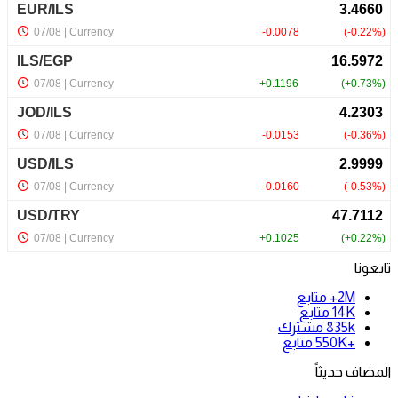
تابعونا
2M+
متابع
14K
متابع
835k
مشترك
+550K
متابع
المضاف حديثاً