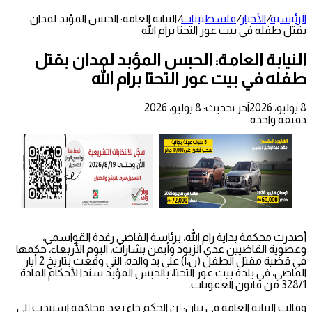
الرئيسية
/
الأخبار
/
فلسطينيات
/
النيابة العامة: الحبس المؤبد لمدان
بقتل طفله في بيت عور التحتا برام الله
النيابة العامة: الحبس المؤبد لمدان بقتل
طفله في بيت عور التحتا برام الله
8 يوليو، 2026
آخر تحديث: 8 يوليو، 2026
دقيقة واحدة
أصدرت محكمة بداية رام الله، برئاسة القاضي رغدة القواسمي،
وعضوية القاضيين عدي الزيود وأيمن بشارات، اليوم الأربعاء، حكمها
في قضية مقتل الطفل (ن،ا) على يد والده، التي وقعت بتاريخ 2 أيار
الماضي، في بلدة بيت عور التحتا، بالحبس المؤبد سندا لأحكام المادة
328/1 من قانون العقوبات.
وقالت النيابة العامة في بيان: إن الحكم جاء بعد محاكمة استندت إلى