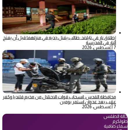
إطلاق نار في تايلاند: طالب يقتل جديه في منزلهما قبل أن يفتح
النار في المدرسة
7 أغسطس، 2026
محافظة القدس: انسحاب قوات الاحتلال من مخيم قلنديا وكفر
عقب بعد عدوان استمر يومين
7 أغسطس، 2026
حالة الطقس
طولكرم
سماء صافية