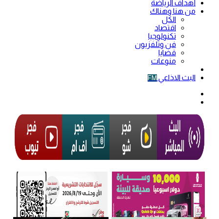
أهداف الرياضة
من هنا وهناك
الكل
اقتصاد
تكنولوجيا
فن وتلفزيون
قضايا
منوعات
فيديو
البث الاذاعي
FM
الوضع
المظلم