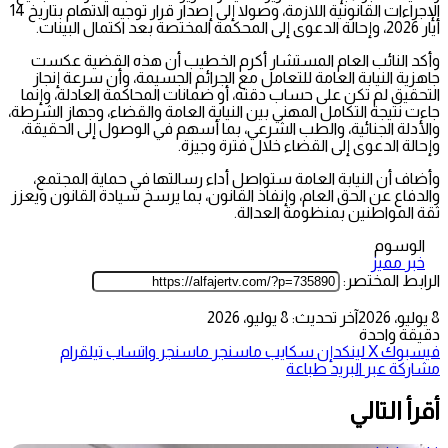
الإجراءات القانونية اللازمة، وصولا إلى إصدار قرار توجيه الاتهام بتاريخ 14
أيار 2026، وإحالة الدعوى إلى المحكمة المختصة بعد اكتمال البينات.
وأكد النائب العام المستشار أكرم الخطيب أن هذه القضية عكست
جاهزية النيابة العامة للتعامل مع الجرائم الجسيمة، وأن سرعة إنجاز
التحقيق لم تكن على حساب دقته، أو ضمانات المحاكمة العادلة، وإنما
جاءت نتيجة التكامل المهني بين النيابة العامة والقضاء، وجهاز الشرطة،
والأدلة الجنائية، والطب الشرعي، بما أسهم في الوصول إلى الحقيقة،
وإحالة الدعوى إلى القضاء خلال فترة وجيزة.
وأضاف أن النيابة العامة ستواصل أداء رسالتها في حماية المجتمع،
والدفاع عن الحق العام، وإنفاذ القانون، بما يرسخ سيادة القانون ويعزز
ثقة المواطنين بمنظومة العدالة.
الوسوم
خبر مميز
الرابط المختصر:
8 يوليو، 2026
آخر تحديث: 8 يوليو، 2026
دقيقة واحدة
فيسبوك
‫X
لينكدإن
سكايب
ماسنجر
ماسنجر
واتساب
تيلقرام
مشاركة عبر البريد
طباعة
أقرأ التالي