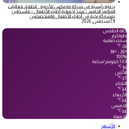
برعاية رئيسية من شركة فارمكس للأدوية .. انطلاق فعاليات
المؤتمر الخامس عشر لجمعية أطباء الأطفال – فلسطين
بمشاركة نخبة من أطباء الأطفال والمتخصصين
9 أغسطس، 2026
حالة الطقس
طولكرم
سماء صافية
℃
26
36º - 26º
100%
1.03 كيلومتر/ساعة
℃
36
الأثنين
℃
37
الثلاثاء
℃
34
الأربعاء
℃
34
الخميس
℃
34
الجمعة
الأشهر