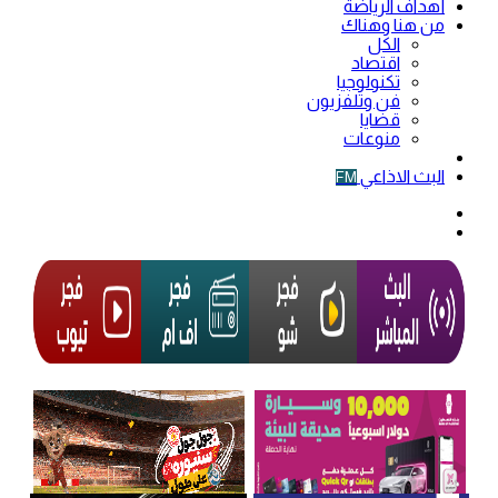
أهداف الرياضة
من هنا وهناك
الكل
اقتصاد
تكنولوجيا
فن وتلفزيون
قضايا
منوعات
فيديو
البث الاذاعي
FM
الوضع
المظلم