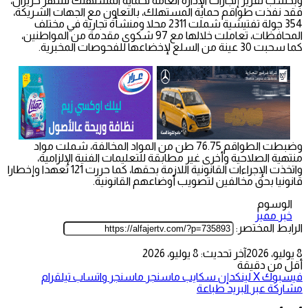
وبحسب تقرير إنجازات الإدارة العامة لحماية المستهلك لشهر حزيران،
فقد نفذت طواقم حماية المستهلك، بالتعاون مع الجهات الشريكة،
354 جولة تفتيشية شملت 2311 محلا ومنشأة تجارية في مختلف
المحافظات، تعاملت خلالها مع 97 شكوى مقدمة من المواطنين،
كما سحبت 30 عينة من السلع لإخضاعها للفحوصات المخبرية.
وضبطت الطواقم 76.75 طن من المواد المخالفة، شملت مواد
منتهية الصلاحية وأخرى غير مطابقة للتعليمات الفنية الإلزامية،
واتخذت الإجراءات القانونية اللازمة بحقها، كما حررت 121 تعهدا وإخطارا
قانونيا بحق مخالفين لتصويب أوضاعهم القانونية.
الوسوم
خبر مميز
الرابط المختصر:
8 يوليو، 2026
آخر تحديث: 8 يوليو، 2026
أقل من دقيقة
فيسبوك
‫X
لينكدإن
سكايب
ماسنجر
ماسنجر
واتساب
تيلقرام
مشاركة عبر البريد
طباعة