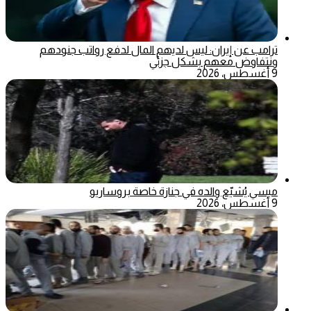
ترامب عن إيران: ليس لديهم المال لدفع رواتب جنودهم
ونتفاوض معهم بشكل جزئي
9 أغسطس، 2026
ميسي يُشيّع والده في جنازة خاصة بروساريو
9 أغسطس، 2026