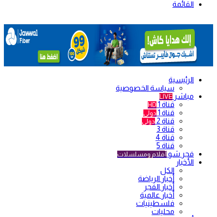
القائمة
الرئيسية
سياسة الخصوصية
مباشر
LIVE
قناة 1
HD
قناة 1
دولي
قناة 2
دولي
قناة 3
قناة 4
قناة 5
فجر شو
أفلام ومسلسلات
الأخبار
الكل
أخبار الرياضة
أخبار الفجر
أخبار عالمية
فلسطينيات
محليات