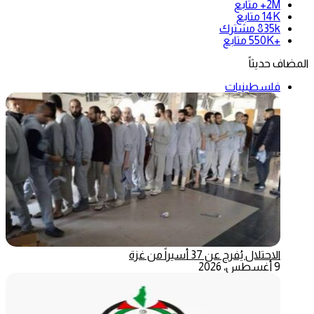
2M+
متابع
14K
متابع
835k
مشترك
+550K
متابع
المضاف حديثاً
فلسطينيات
الاحتلال يُفرج عن 37 أسيراً من غزة
9 أغسطس، 2026