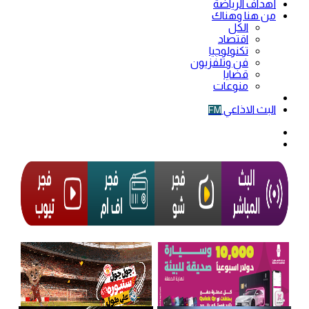
أهداف الرياضة
من هنا وهناك
الكل
اقتصاد
تكنولوجيا
فن وتلفزيون
قضايا
منوعات
فيديو
البث الاذاعي
FM
الوضع
المظلم