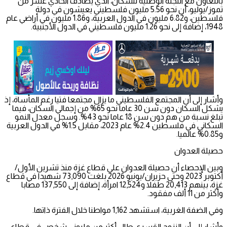
بالتعاون مع اللجنة الوطنية للسكان، الذي يصادف الحادي عشر من
تموز/يوليو، أن نحو 5.56 مليون فلسطيني يعيشون في دولة
فلسطين، و6.82 مليون في الدول العربية، و1.86 مليون في أراضي عام
1948، إضافة إلى نحو 1.26 مليون فلسطيني في الدول الأجنبية.
وأشار إلى أن المجتمع الفلسطيني ما يزال مجتمعا فتيا رغم المأساة، إذ
يشكل السكان دون سن 30 عاما نحو 65% من إجمالي السكان، فيما
تبلغ نسبة من هم دون سن 18 عاما نحو 43%. وسجل معدل النمو
السكاني في فلسطين 2.4% عام 2023، مقابل 1.5% في الدول العربية
و0.85% عالميا.
حصيلة العدوان
وبين الإحصاء أن حصيلة العدوان على قطاع غزة منذ تشرين الأول/
أكتوبر 2023 وحتى حزيران/يونيو 2026 بلغت 73,090 شهيدا في قطاع
غزة، بينهم 20,413 طفلا و12,524 امرأة، إضافة إلى 137,550 مصابا
وأكثر من 11 ألف مفقود.
وفي الضفة الغربية، استشهد 1,162 مواطنا خلال الفترة ذاتها.
وأشار إلى أن النزوح القسري طال أكثر من مليوني شخص في قطاع