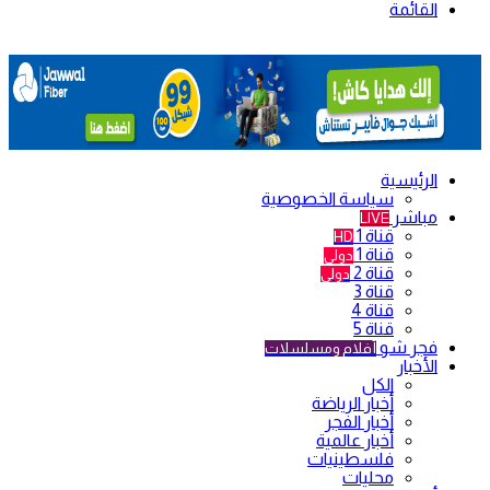
القائمة
الرئيسية
سياسة الخصوصية
مباشر
LIVE
قناة 1
HD
قناة 1
دولي
قناة 2
دولي
قناة 3
قناة 4
قناة 5
فجر شو
أفلام ومسلسلات
الأخبار
الكل
أخبار الرياضة
أخبار الفجر
أخبار عالمية
فلسطينيات
محليات