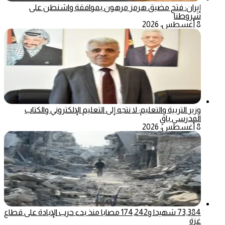
إيران: فتح مضيق هرمز مرهون بموافقة واشنطن على
شروطنا
8 أغسطس، 2026
وزير التربية والتعليم: لا نتجه إلى التعليم الإلكتروني والكتاب
المدرسي باقٍ
8 أغسطس، 2026
73,384 شهيدا و174,242 مصابا منذ بدء حرب الإبادة على قطاع
غزة