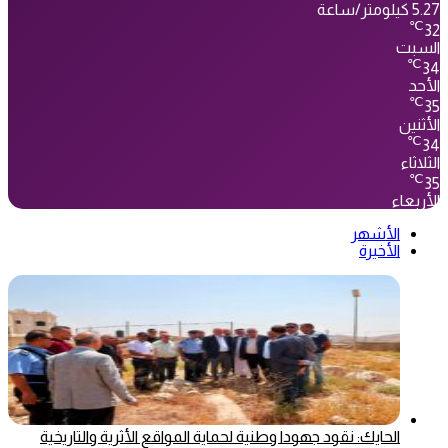
5.27 كيلومتر/ساعة
℃
32
السبت
℃
34
الأحد
℃
35
الأثنين
℃
34
الثلاثاء
℃
35
الأربعاء
الأشهر
الأخيرة
الحايك: نقود جهودا وطنية لحماية المواقع الأثرية والتاريخية