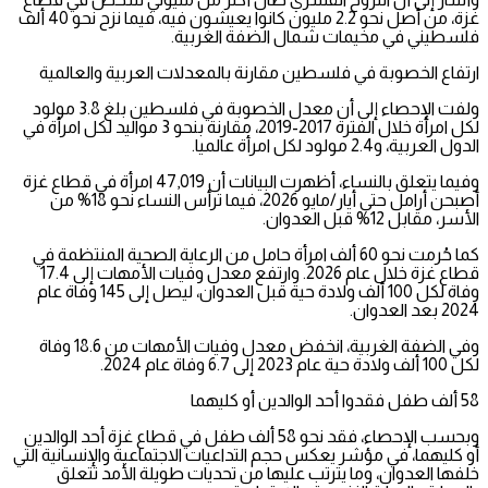
غزة، من أصل نحو 2.2 مليون كانوا يعيشون فيه، فيما نزح نحو 40 ألف
فلسطيني في مخيمات شمال الضفة الغربية.
ارتفاع الخصوبة في فلسطين مقارنة بالمعدلات العربية والعالمية
ولفت الإحصاء إلى أن معدل الخصوبة في فلسطين بلغ 3.8 مولود
لكل امرأة خلال الفترة 2017-2019، مقارنة بنحو 3 مواليد لكل امرأة في
الدول العربية، و2.4 مولود لكل امرأة عالميا.
وفيما يتعلق بالنساء، أظهرت البيانات أن 47,019 امرأة في قطاع غزة
أصبحن أرامل حتى أيار/مايو 2026، فيما ترأس النساء نحو 18% من
الأسر، مقابل 12% قبل العدوان.
كما حُرمت نحو 60 ألف امرأة حامل من الرعاية الصحية المنتظمة في
قطاع غزة خلال عام 2026. وارتفع معدل وفيات الأمهات إلى 17.4
وفاة لكل 100 ألف ولادة حية قبل العدوان، ليصل إلى 145 وفاة عام
2024 بعد العدوان.
وفي الضفة الغربية، انخفض معدل وفيات الأمهات من 18.6 وفاة
لكل 100 ألف ولادة حية عام 2023 إلى 6.7 وفاة عام 2024.
58 ألف طفل فقدوا أحد الوالدين أو كليهما
وبحسب الإحصاء، فقد نحو 58 ألف طفل في قطاع غزة أحد الوالدين
أو كليهما، في مؤشر يعكس حجم التداعيات الاجتماعية والإنسانية التي
خلفها العدوان، وما يترتب عليها من تحديات طويلة الأمد تتعلق