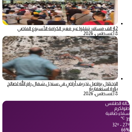
42 الف مسافر تنقلوا عبر معبر الكرامة الأسبوع الماضي
8 أغسطس، 2026
الاحتلال يواصل تجريف أراضٍ في سنجل شمال رام الله لصالح
بؤرة استعمارية
8 أغسطس، 2026
حالة الطقس
طولكرم
سماء صافية
℃
31
32º - 27º
66%