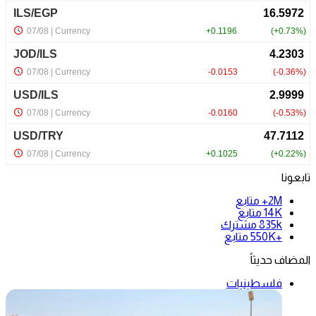
تابعونا
2M+
متابع
14K
متابع
835k
مشترك
+550K
متابع
المضاف حديثاً
فلسطينيات