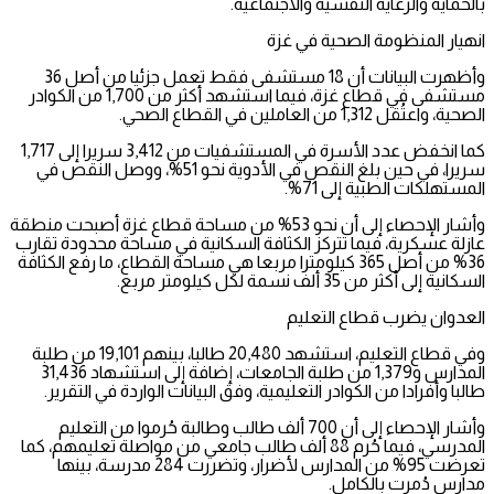
بالحماية والرعاية النفسية والاجتماعية.
انهيار المنظومة الصحية في غزة
وأظهرت البيانات أن 18 مستشفى فقط تعمل جزئيا من أصل 36
مستشفى في قطاع غزة، فيما استشهد أكثر من 1,700 من الكوادر
الصحية، واعتُقل 1,312 من العاملين في القطاع الصحي.
كما انخفض عدد الأسرة في المستشفيات من 3,412 سريرا إلى 1,717
سريرا، في حين بلغ النقص في الأدوية نحو 51%، ووصل النقص في
المستهلكات الطبية إلى 71%.
وأشار الإحصاء إلى أن نحو 53% من مساحة قطاع غزة أصبحت منطقة
عازلة عسكرية، فيما تتركز الكثافة السكانية في مساحة محدودة تقارب
36% من أصل 365 كيلومترا مربعا هي مساحة القطاع، ما رفع الكثافة
السكانية إلى أكثر من 35 ألف نسمة لكل كيلومتر مربع.
العدوان يضرب قطاع التعليم
وفي قطاع التعليم، استشهد 20,480 طالبا، بينهم 19,101 من طلبة
المدارس و1,379 من طلبة الجامعات، إضافة إلى استشهاد 31,436
طالبا وأفرادا من الكوادر التعليمية، وفق البيانات الواردة في التقرير.
وأشار الإحصاء إلى أن 700 ألف طالب وطالبة حُرموا من التعليم
المدرسي، فيما حُرم 88 ألف طالب جامعي من مواصلة تعليمهم، كما
تعرضت 95% من المدارس لأضرار، وتضررت 284 مدرسة، بينها
مدارس دُمرت بالكامل.