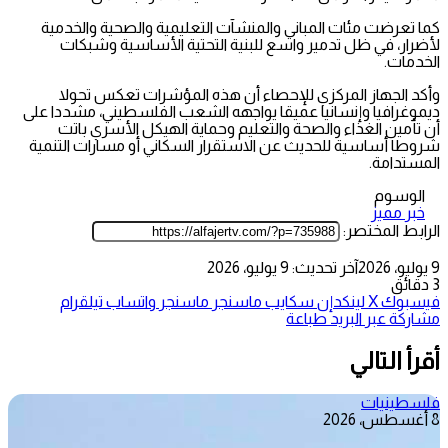
كما تعرضت مئات المباني والمنشآت التعليمية والصحية والخدمية
لأضرار، في ظل تدمير واسع للبنية التحتية الأساسية وشبكات
الخدمات.
وأكد الجهاز المركزي للإحصاء أن هذه المؤشرات تعكس تحولا
ديموغرافيا وإنسانيا عميقا يواجهه الشعب الفلسطيني، مشددا على
أن تأمين الغذاء والصحة والتعليم وحماية الهيكل الأسري باتت
شروطا أساسية للحديث عن الاستقرار السكاني أو مسارات التنمية
المستدامة.
الوسوم
خبر مميز
الرابط المختصر:
9 يوليو، 2026
آخر تحديث: 9 يوليو، 2026
3 دقائق
فيسبوك
‫X
لينكدإن
سكايب
ماسنجر
ماسنجر
واتساب
تيلقرام
مشاركة عبر البريد
طباعة
أقرأ التالي
فلسطينيات
8 أغسطس، 2026