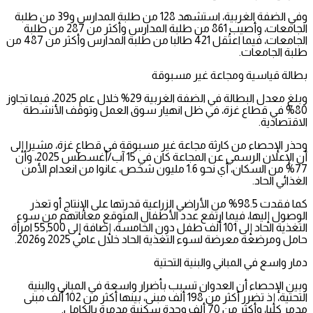
وفي الضفة الغربية، استشهد 128 من طلبة المدارس و39 من طلبة
الجامعات، وأصيب 861 من طلبة المدارس وأكثر من 287 من طلبة
الجامعات، فيما اعتُقل 421 طالبا من طلبة المدارس وأكثر من 487 من
طلبة الجامعات.
بطالة قياسية ومجاعة غير مسبوقة
وبلغ معدل البطالة في الضفة الغربية 29% خلال عام 2025، فيما تجاوز
80% في قطاع غزة، في ظل انهيار سوق العمل وتوقف الأنشطة
الاقتصادية.
وحذر الإحصاء من كارثة مجاعة غير مسبوقة في قطاع غزة، مشيرا إلى
أن الإعلان الرسمي عن المجاعة كان في 15 آب/أغسطس 2025، وأن
77% من السكان، أي نحو 1.6 مليون شخص، عانوا من انعدام الأمن
الغذائي الحاد.
كما فقدت 98.5% من الأراضي الزراعية قدرتها على الإنتاج أو تعذر
الوصول إليها، فيما ارتفع عدد الأطفال المتوقع معاناتهم من سوء
التغذية الحاد إلى 101 ألف طفل دون الخامسة، إضافة إلى 55,500 امرأة
حامل ومرضعة معرضة لسوء التغذية الحاد خلال عامي 2025 و2026.
دمار واسع في المباني والبنية التحتية
وبين الإحصاء أن العدوان تسبب بأضرار واسعة في المباني والبنية
التحتية، إذ تضرر أكثر من 198 ألف مبنى، بينها أكثر من 102 ألف مبنى
مدمر كليا، وأكثر من 70 ألف وحدة سكنية مدمرة بالكامل.