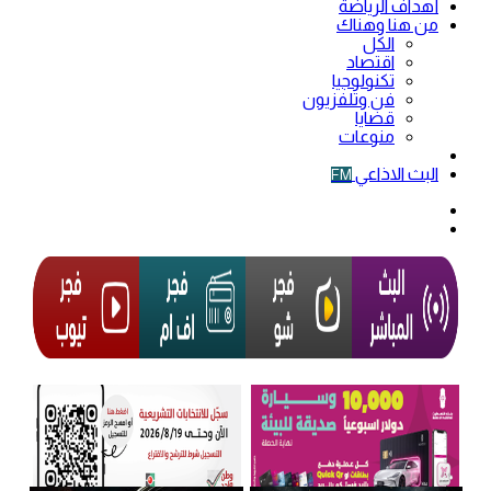
أهداف الرياضة
من هنا وهناك
الكل
اقتصاد
تكنولوجيا
فن وتلفزيون
قضايا
منوعات
فيديو
البث الاذاعي
FM
الوضع
المظلم