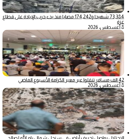
73,384 شهيدا و174,242 مصابا منذ بدء حرب الإبادة على قطاع
غزة
8 أغسطس، 2026
42 الف مسافر تنقلوا عبر معبر الكرامة الأسبوع الماضي
8 أغسطس، 2026
الاحتلال يواصل تجريف أراضٍ في سنجل شمال رام الله لصالح