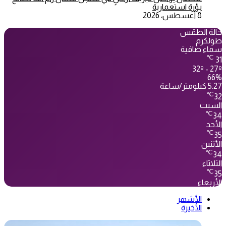
بؤرة استعمارية
8 أغسطس، 2026
حالة الطقس
طولكرم
سماء صافية
℃
31
32º - 27º
66%
5.27 كيلومتر/ساعة
℃
32
السبت
℃
34
الأحد
℃
35
الأثنين
℃
34
الثلاثاء
℃
35
الأربعاء
الأشهر
الأخيرة