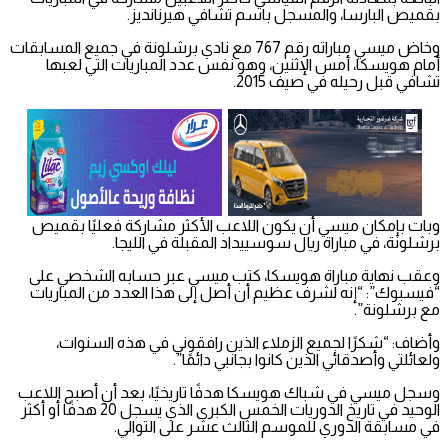
بقميص البارسا، والمسجل باسم تشافي هيرنانديز.
وخاض ميسي مباراته رقم 767 مع نادي برشلونة في جميع المسابقات
أمام هويسكا، أمس الإثنين، وهو نفس عدد المباريات التي لعبها
تشافي قبل رحيله في صيف 2015.
وبات بإمكان ميسي أن يكون اللاعب الأكثر مشاركة فعليًا بقميص
برشلونة، في مباراة ريال سوسييداد المقبلة في الليجا.
وعقب نهاية مباراة هويسكا، كتب ميسي عبر حسابه الشخصي على
“فيسبوك”: “إنه لشرف عظيم أن أصل إلى هذا العدد من المباريات
مع برشلونة”.
وأضاف: “شكرًا لجميع الزملاء الذين رافقوني في هذه السنوات،
ولعائلتي وأصدقائي الذين كانوا بجانبي دائمًا”.
وسجل ميسي في شباك هويسكا هدفًا تاريخيًا، بعد أن أصبح اللاعب
الوحيد في تاريخ الدوريات الخمس الكبرى الذي يسجل 20 هدفًا أو أكثر
في مسابقة الدوري للموسم الثالث عشر على التوالي.