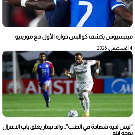
فينيسيوس يكشف كواليس حواره الأول مع مورينيو
4 أغسطس، 2026
“ليس لديه شهادة في الطب”.. والد نيمار يغلق باب الاعتزال
بوجه ابنه