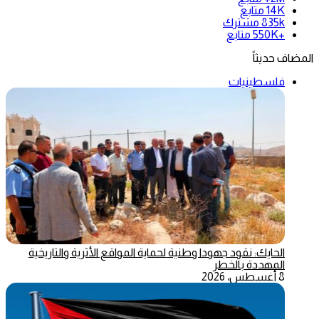
14K
متابع
835k
مشترك
+550K
متابع
المضاف حديثاً
فلسطينيات
الحايك: نقود جهودا وطنية لحماية المواقع الأثرية والتاريخية
المهددة بالخطر
8 أغسطس، 2026