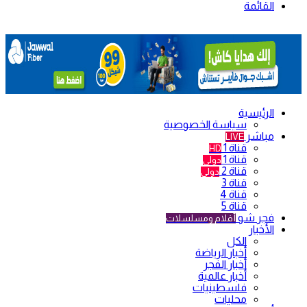
القائمة
الرئيسية
سياسة الخصوصية
مباشر
LIVE
قناة 1
HD
قناة 1
دولي
قناة 2
دولي
قناة 3
قناة 4
قناة 5
فجر شو
أفلام ومسلسلات
الأخبار
الكل
أخبار الرياضة
أخبار الفجر
أخبار عالمية
فلسطينيات
محليات