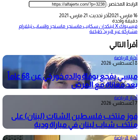
الرابط المختصر:
16 مارس، 2021
آخر تحديث: 21 مارس، 2021
دقيقة واحدة
فيسبوك
‫X
لينكدإن
سكايب
ماسنجر
ماسنجر
واتساب
تيلقرام
مشاركة عبر البريد
طباعة
أقرأ التالي
أخبار الرياضة
8 أغسطس، 2026
ميسي يفجع بوفاة والده خورخي عن 68 عاماً
بعد معاناة مع المرض
أخبار الرياضة
7 أغسطس، 2026
فوز منتخب فلسطين الشتات (لبنان) على
منتخب شباب لبنان في مباراة ودية
أخبار الرياضة