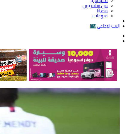
تكنولوجيا
فن وتلفزيون
قضايا
منوعات
فيديو
البث الاذاعي
FM
الوضع
المظلم