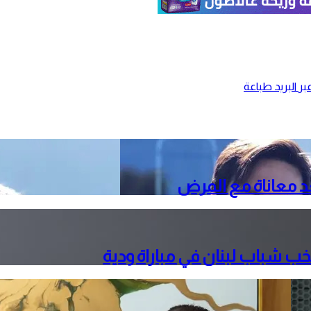
ر البريد
طباعة
ب شباب لبنان في مباراة ودية