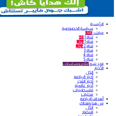
الرئيسية
سياسة الخصوصية
مباشر
LIVE
قناة 1
HD
قناة 1
دولي
قناة 2
دولي
قناة 3
قناة 4
قناة 5
فجر شو
أفلام ومسلسلات
الأخبار
الكل
أخبار الرياضة
أخبار الفجر
أخبار عالمية
فلسطينيات
محليات
أهداف الرياضة
من هنا وهناك
الكل
اقتصاد