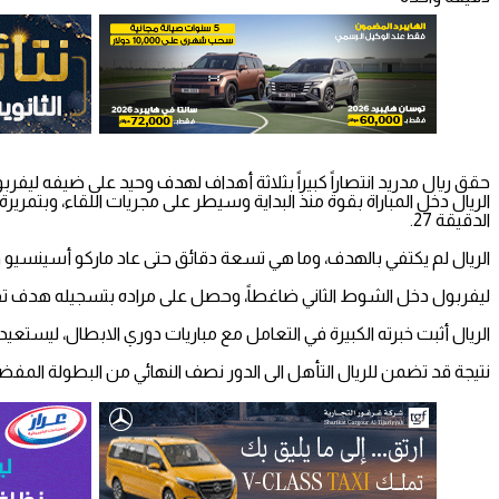
حقق ريال مدريد انتصاراً كبيراً بثلاثة أهداف لهدف وحيد على ضيفه ليفر
الريال دخل المباراة بقوة منذ البداية وسيطر على مجريات اللقاء، وبت
الدقيقة 27.
الريال لم يكتفي بالهدف، وما هي تسعة دقائق حتى عاد ماركو أسينسيو وسجل الهدف الثاني للريال في الد
ليفربول دخل الشوط الثاني ضاغطاً، وحصل على مراده بتسجيله هدف تقل
الريال أثبت خبرته الكبيرة في التعامل مع مباريات دوري الابطال، ليستعيد س
نتيجة قد تضمن للريال التأهل الى الدور نصف النهائي من البطولة المفضلة ل