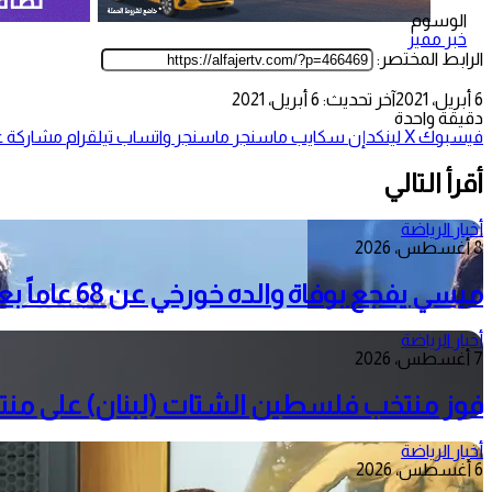
الوسوم
خبر مميز
الرابط المختصر:
6 أبريل، 2021
آخر تحديث: 6 أبريل، 2021
دقيقة واحدة
فيسبوك
‫X
لينكدإن
سكايب
ماسنجر
ماسنجر
واتساب
تيلقرام
مشاركة عب
أقرأ التالي
أخبار الرياضة
8 أغسطس، 2026
ميسي يفجع بوفاة والده خورخي عن 68 عاماً بعد معاناة مع المرض
أخبار الرياضة
7 أغسطس، 2026
فوز منتخب فلسطين الشتات (لبنان) على منتخ
أخبار الرياضة
6 أغسطس، 2026