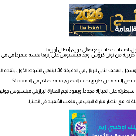
بول، لحساب ذهاب ربع نهائي دوري أبطال أوروبا.
مريرة حريرية من توني كروس، وجد فينسيوس على إثرها نفسه منفرداً في ف
قيقة 36، لينتهي الشوط الأول بتقدم الميرنجي بثنائية.
يص النتيجة عن طريق نجمه المصري محمد صلاح في الدقيقة 51.
يطرته على المباراة مجدداً، ويعود نجم المباراة البرازيلي فينسيوس جونيور و
ه، مع انتظار مباراة الاياب في ملعب الأنفيلد في انجلترا.