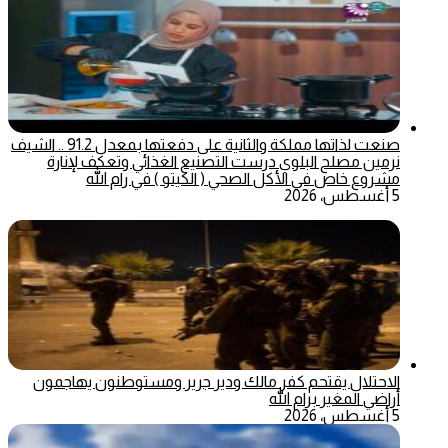
صنعت لذاتها مملكة والثانية على دفعتها بمعدل 91.2 .. الشيف
نرمين مصلح البلوي درست التصنيع الغذائي وتعكف لإنارة
مشروع خاص في الأكل الصحي ( الكيتو ) في رام الله
5 أغسطس، 2026
الاحتلال يقتحم كفر مالك ودير جرير ومستوطنون يهاجمون
أراضي المغير برام الله
5 أغسطس، 2026