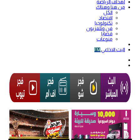
أهداف الرياضة
من هنا وهناك
الكل
اقتصاد
تكنولوجيا
فن وتلفزيون
قضايا
منوعات
فيديو
البث الاذاعي
FM
الوضع
المظلم