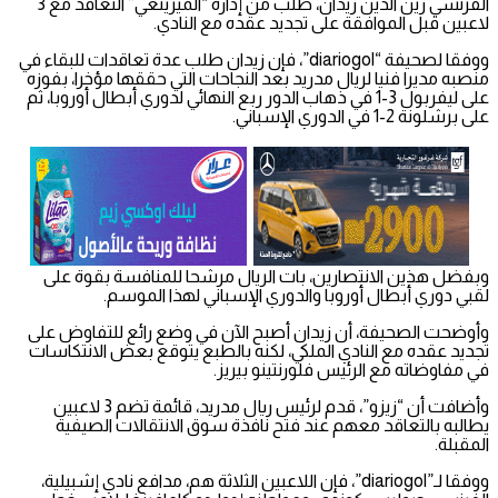
الفرنسي زين الدين زيدان، طلب من إدارة “الميرينغي” التعاقد مع 3
لاعبين قبل الموافقة على تجديد عقده مع النادي.
ووفقا لصحيفة “diariogol”، فإن زيدان طلب عدة تعاقدات للبقاء في
منصبه مديرا فنيا لريال مدريد بعد النجاحات التي حققها مؤخرا، بفوزه
على ليفربول 3-1 في ذهاب الدور ربع النهائي لدوري أبطال أوروبا، ثم
على برشلونة 2-1 في الدوري الإسباني.
وبفضل هذين الانتصارين، بات الريال مرشحا للمنافسة بقوة على
لقبي دوري أبطال أوروبا والدوري الإسباني لهذا الموسم.
وأوضحت الصحيفة، أن زيدان أصبح الآن في وضع رائع للتفاوض على
تجديد عقده مع النادي الملكي، لكنه بالطبع يتوقع بعض الانتكاسات
في مفاوضاته مع الرئيس فلورنتينو بيريز.
وأضافت أن “زيزو”، قدم لرئيس ريال مدريد، قائمة تضم 3 لاعبين
يطالبه بالتعاقد معهم عند فتح نافذة سوق الانتقالات الصيفية
المقبلة.
ووفقا لـ”diariogol”، فإن اللاعبين الثلاثة هم، مدافع نادي إشبيلية،