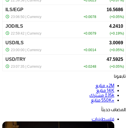
تابعونا
2M+
متابع
14K
متابع
835k
مشترك
+550K
متابع
المضاف حديثاً
فلسطينيات