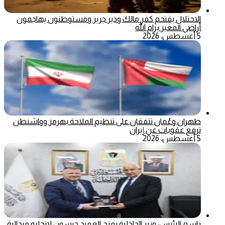
الاحتلال يقتحم كفر مالك ودير جرير ومستوطنون يهاجمون
أراضي المغير برام الله
5 أغسطس، 2026
طهران وعُمان تتفقان على تنظيم الملاحة بهرمز وواشنطن
ترفع عقوبات عن إيران
5 أغسطس، 2026
باسم الرئيس: وزير الداخلية يمنح العميد جيسون لانجليه ميدالية