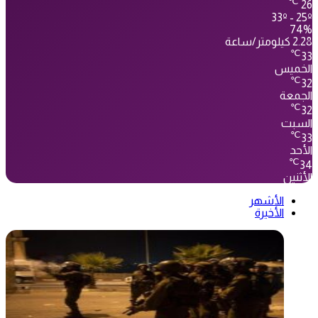
℃
26
33º - 25º
74%
2.28 كيلومتر/ساعة
℃
33
الخميس
℃
32
الجمعة
℃
32
السبت
℃
33
الأحد
℃
34
الأثنين
الأشهر
الأخيرة