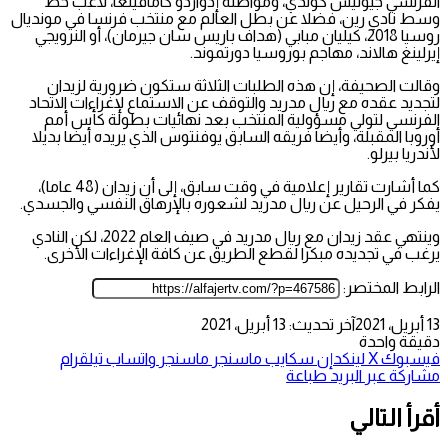
الفرنسي جيوليس كوندي، ومواطنه إدواردو كامافينغا، لاعب خط
وسط نادي رين، فضلا عن بطل العالم مع منتخب فرنسا في مونديال
روسيا 2018، كيليان مبابي (هداف باريس سان جيرمان)، أو النرويجي
إيرلينغ هالاند، مهاجم بوروسيا دورتموند.
وقالت الصحيفة، إن هذه الطلبات الثلاثة ستكون ضرورية لزيدان
لتجديد عقده مع ريال مدريد والتوقف عن الاستماع لإغراءات الاتحاد
الفرنسي لتولي مسؤولية المنتخب بعد نهائيات بطولة كأس أمم
أوروبا المقبلة، وأيضا فريقه السابق يوفنتوس الذي يريده أيضا بديلا
لأندريا بيرلو.
كما أشارت تقارير إعلامية في وقت سابق، إلى أن زيدان (48 عاما)،
يفكر في الرحيل عن ريال مدريد لشعوره بالإرهاق النفسي والجسدي.
وينتهي عقد زيدان مع ريال مدريد في صيف العام 2022، لكن النادي
يرغب في تجديده مبكرا لقطع الطريق عن كافة الإغراءات الأخرى.
الرابط المختصر:
13 أبريل، 2021
آخر تحديث: 13 أبريل، 2021
دقيقة واحدة
فيسبوك
‫X
لينكدإن
سكايب
ماسنجر
ماسنجر
واتساب
تيلقرام
مشاركة عبر البريد
طباعة
أقرأ التالي