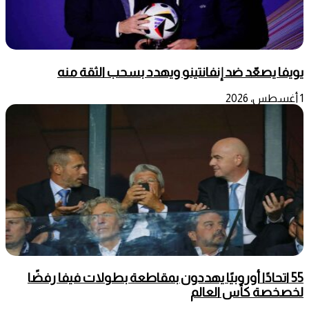
يويفا يصعّد ضد إنفانتينو ويهدد بسحب الثقة منه
1 أغسطس، 2026
55 اتحادًا أوروبيًا يهددون بمقاطعة بطولات فيفا رفضًا
لخصخصة كأس العالم