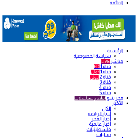
القائمة
الرئيسية
سياسة الخصوصية
مباشر
LIVE
قناة 1
HD
قناة 1
دولي
قناة 2
دولي
قناة 3
قناة 4
قناة 5
فجر شو
أفلام ومسلسلات
الأخبار
الكل
أخبار الرياضة
أخبار الفجر
أخبار عالمية
فلسطينيات
محليات