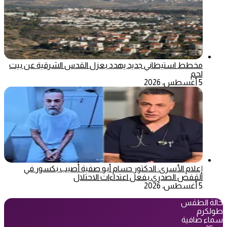
مخطط استيطاني جديد يهدد بعزل القدس الشرقية عن بيت
لحم
5 أغسطس، 2026
إعلام الأسرى: الدكتور حسام أبو صفية أُصيب بكسور في
القفص الصدري بفعل اعتداءات الاحتلال
5 أغسطس، 2026
حالة الطقس
طولكرم
سماء صافية