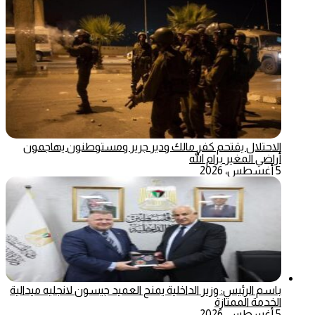
الاحتلال يقتحم كفر مالك ودير جرير ومستوطنون يهاجمون
أراضي المغير برام الله
5 أغسطس، 2026
باسم الرئيس: وزير الداخلية يمنح العميد جيسون لانجليه ميدالية
الخدمة الممتازة
5 أغسطس، 2026