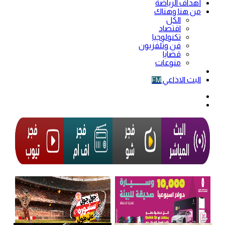
أهداف الرياضة
من هنا وهناك
الكل
اقتصاد
تكنولوجيا
فن وتلفزيون
قضايا
منوعات
فيديو
البث الاذاعي
FM
الوضع
المظلم