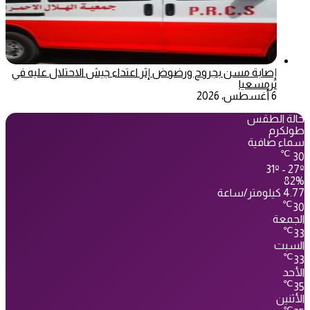
إصابة مسن بجروح ورضوض إثر اعتداء جيش الاحتلال عليه في
ترمسعيا
6 أغسطس، 2026
حالة الطقس
طولكرم
سماء صافية
℃
30
31º - 27º
82%
4.77 كيلومتر/ساعة
℃
30
الجمعة
℃
33
السبت
℃
33
الأحد
℃
35
الأثنين
℃