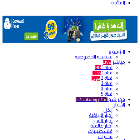
القائمة
الرئيسية
سياسة الخصوصية
مباشر
LIVE
قناة 1
HD
قناة 1
دولي
قناة 2
دولي
قناة 3
قناة 4
قناة 5
فجر شو
أفلام ومسلسلات
الأخبار
الكل
أخبار الرياضة
أخبار الفجر
أخبار عالمية
فلسطينيات
محليات