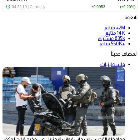
تابعونا
2M+
متابع
14K
متابع
835k
مشترك
+550K
متابع
المضاف حديثاً
فلسطينيات
محافظة القدس: انسحاب قوات الاحتلال من مخيم قلنديا وكفر