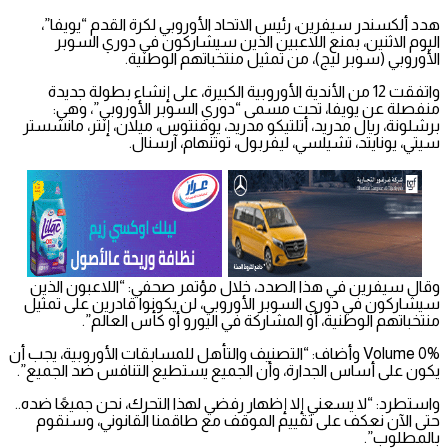
هدد ألكسندر سيفرين، رئيس الاتحاد الأوروبي لكرة القدم “يويفا”،
اليوم الاثنين، بمنع اللاعبين الذين سيشاركون في دوري السوبر
الأوروبي (سوبر ليج)، من تمثيل منتخباتهم الوطنية.
واتفقت 12 من الأندية الأوروبية الكبيرة، على إنشاء بطولة جديدة
منفصلة عن يويفا، تحت مسمى “دوري السوبر الأوروبي”، وهي:
برشلونة، ريال مدريد، أتلتيكو مدريد، يوفنتوس، ميلان، إنتر، مانشستر
سيتي، يونايتد، تشيلسي، ليفربول، توتنهام، آرسنال.
وقال سيفرين في هذا الصدد، خلال مؤتمر صحفي: “اللاعبون الذين
سيشاركون في دوري السوبر الأوروبي، لن يكونوا قادرين على تمثيل
منتخباتهم الوطنية، أو المشاركة في اليورو أو كأس العالم”.
Volume 0% وأضاف: “التصنيف والتأهل للمسابقات الأوروبية، يجب أن
يكون على أساس الجدارة، وأن الجميع يستطيع التنافس ضد الجميع”.
واستطرد: “لا يسعني إلا إظهار رفضي لهذا التحرك، نحن جميعًا ضده..
حتى الآن نعكف على تقييم الموقف مع طاقمنا القانوني، وسنقوم
بالمطلوب”.