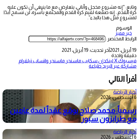
وتابع: “إنه مشروع مخجل وأناني، يتعارض مع ما ينبغي أن تكون عليه
كرة القدم.. إنه صفعة لقيم كرة القدم والمجتمع بأسره، لن نسمح أبدًا
لمشروع مثل هذا بالبدء”.
الوسوم
خبر مميز
الرابط المختصر:
19 أبريل، 2021
آخر تحديث: 19 أبريل، 2021
دقيقة واحدة
فيسبوك
‫X
لينكدإن
سكايب
ماسنجر
ماسنجر
واتساب
تيلقرام
مشاركة عبر البريد
طباعة
أقرأ التالي
أخبار الرياضة
6 أغسطس، 2026
رسمياً: محمد صلاح يوقع عقداً لمدة عامين
مع طرابزون سبور
أخبار الرياضة
6 أغسطس، 2026