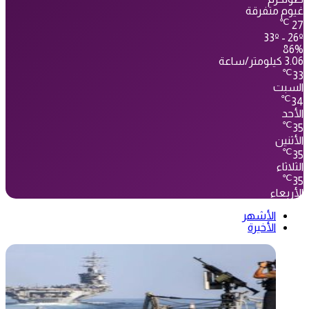
غيوم متفرقة
℃
27
33º - 26º
86%
3.06 كيلومتر/ساعة
℃
33
السبت
℃
34
الأحد
℃
35
الأثنين
℃
35
الثلاثاء
℃
35
الأربعاء
الأشهر
الأخيرة