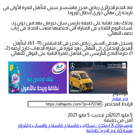
قاد النجم الجزائري رياض محرز مانشستر سيتي للتأهل للمرة الأولى في
تاريخه إلى نهائي دوري أبطال أوروبا.
وذلك بعد تغلبه على ضيفه باريس سان جيرمان بهدفين دون رد،
مساء اليوم الثلاثاء، في المباراة التي احتضنها ملعب الاتحاد في إياب
نصف النهائي.
وسجل هدفي السيتي رياض محرز في الدقيقتين (11- 63)، ليتأهل
الفريق الإنجليزي إلى النهائي بعد فوزه في مباراة الذهاب خارج أرضه (2-
1)، حارماً النادي الباريسي من التأهل للمرة الثانية على التوالي للنهائي.
الوسوم
خبر مميز
الرابط المختصر:
5 مايو، 2021
آخر تحديث: 5 مايو، 2021
أقل من دقيقة
فيسبوك
‫X
لينكدإن
سكايب
ماسنجر
ماسنجر
واتساب
تيلقرام
مشاركة عبر البريد
طباعة