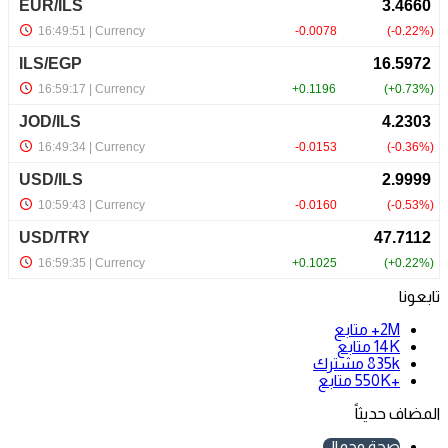
تابعونا
2M+
متابع
14K
متابع
835k
مشترك
+550K
متابع
المضاف حديثاً
صحة وجمال