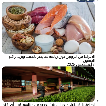
الإفراط في البروتين دون رياضة قد يضر بالصحة ويزيد تراكم
الدهون
7 أغسطس، 2026
إطلاق نار في تايلاند: طالب يقتل جديه في منزلهما قبل أن يفتح