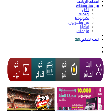
أهداف الرياضة
من هنا وهناك
الكل
اقتصاد
تكنولوجيا
فن وتلفزيون
قضايا
منوعات
فيديو
البث الاذاعي
FM
الوضع
المظلم