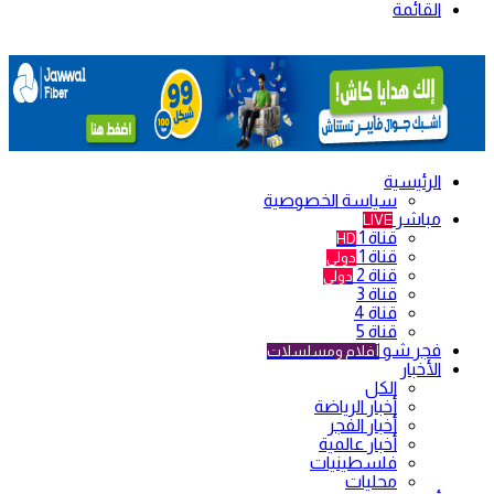
القائمة
الرئيسية
سياسة الخصوصية
مباشر
LIVE
قناة 1
HD
قناة 1
دولي
قناة 2
دولي
قناة 3
قناة 4
قناة 5
فجر شو
أفلام ومسلسلات
الأخبار
الكل
أخبار الرياضة
أخبار الفجر
أخبار عالمية
فلسطينيات
محليات