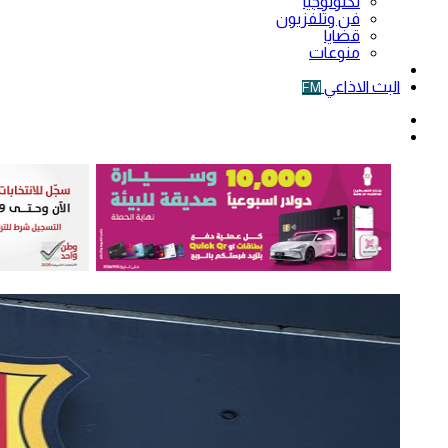
تكنولوجيا
فن وتلفزيون
قضايا
منوعات
فيديو
البث الاذاعي
FM
الوضع
المظلم