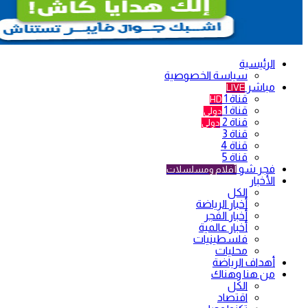
الرئيسية
سياسة الخصوصية
مباشر
LIVE
قناة 1
HD
قناة 1
دولي
قناة 2
دولي
قناة 3
قناة 4
قناة 5
فجر شو
أفلام ومسلسلات
الأخبار
الكل
أخبار الرياضة
أخبار الفجر
أخبار عالمية
فلسطينيات
محليات
أهداف الرياضة
من هنا وهناك
الكل
اقتصاد