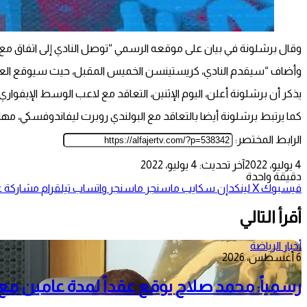
وقال برشلونة في بيان على موقعه الرسمي “توصل النادي إلى اتفاق مع أندرياس كريستينسن، وسيوقع
وأضاف “سيقدم النادي، كريستينسن الخميس المقبل، حيث سيوقع العقود 
يذكر أن برشلونة أعلن، اليوم الإثنين، التعاقد مع لاعب الوسط الإيفوا
كما يرتبط برشلونة أيضا بالتعاقد مع البولندي روبرت ليفاندوفسكي، مهاج
الرابط المختصر:
4 يوليو، 2022
آخر تحديث: 4 يوليو، 2022
دقيقة واحدة
فيسبوك
‫X
لينكدإن
سكايب
ماسنجر
ماسنجر
واتساب
تيلقرام
مشاركة عب
أقرأ التالي
أخبار الرياضة
6 أغسطس، 2026
رسمياً: محمد صلاح يوقع عقداً لمدة عامين م