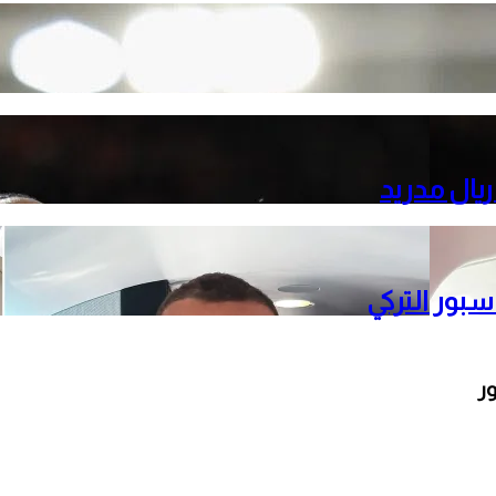
ريال مدريد
بور التركي
ور