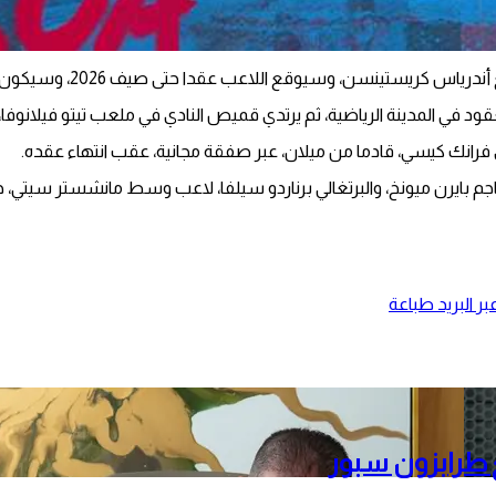
 اللاعب عقدا حتى صيف 2026، وسيكون الشرط الجزائي بقيمة 500 مليون يورو”.
في المدينة الرياضية، ثم يرتدي قميص النادي في ملعب تيتو فيلانوفا،
ري فرانك كيسي، قادما من ميلان، عبر صفقة مجانية، عقب انتهاء عقده.
م بايرن ميونخ، والبرتغالي برناردو سيلفا، لاعب وسط مانشستر سيتي، خلا
ر البريد
طباعة
ع طرابزون سبور