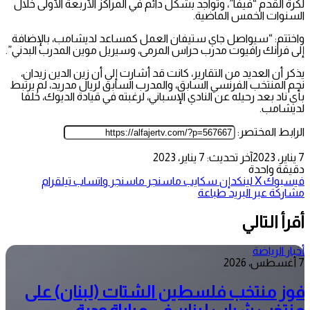
لكرة القدم “فيفا”، وتواجد بشكل دائم في المراكز الأربعة الأولى خلال
السنوات الخمس الماضية.
واختتم: “سيواصل جاي ستيفان العمل كمساعد لديشامب، بالإضافة
إلى فرانك رافيوت مدرب حراس المرمى، وسيريل موين المدرب البدني”.
يذكر أن العديد من التقارير، كانت قد أشارت إلى أن زين الدين زيدان،
نجم المنتخب الفرنسي السابق، والمدرب السابق لريال مدريد، لم يرتبط
بأي ناد بعد رحيله عن النادي الإسباني، لرغبته في قيادة الديوك، خلفا
لديشامب.
الرابط المختصر:
7 يناير، 2023
آخر تحديث: 7 يناير، 2023
دقيقة واحدة
فيسبوك
‫X
لينكدإن
سكايب
ماسنجر
ماسنجر
واتساب
تيلقرام
مشاركة عبر البريد
طباعة
أقرأ التالي
أخبار الرياضة
7 أغسطس، 2026
فوز منتخب فلسطين الشتات (لبنان) على