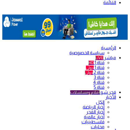
القائمة
الرئيسية
سياسة الخصوصية
مباشر
LIVE
قناة 1
HD
قناة 1
دولي
قناة 2
دولي
قناة 3
قناة 4
قناة 5
فجر شو
أفلام ومسلسلات
الأخبار
الكل
أخبار الرياضة
أخبار الفجر
أخبار عالمية
فلسطينيات
محليات