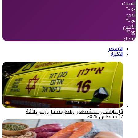
السبت
℃
33
الأحد
℃
35
الأثنين
℃
35
الثلاثاء
الأشهر
الأخيرة
3 إصابات في حادثة طعن بالطيبة داخل أراضي الـ48
7 أغسطس، 2026