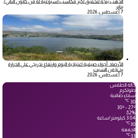
الذهب يتجه لتحقيق أكبر مكاسب أسبوعية له من كانون الثاني/
يناير
7 أغسطس، 2026
الأرصاد: أجواء صيفية اعتيادية اليوم وارتفاع تدريجي على الحرارة
بدءا من السبت
7 أغسطس، 2026
حالة الطقس
طولكرم
سماء صافية
℃
30
30º - 27º
82%
3.04 كيلومتر/ساعة
℃
30
الجمعة
℃
33