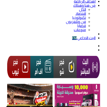
أهداف الرياضة
من هنا وهناك
الكل
اقتصاد
تكنولوجيا
فن وتلفزيون
قضايا
منوعات
فيديو
البث الاذاعي
FM
الوضع
المظلم