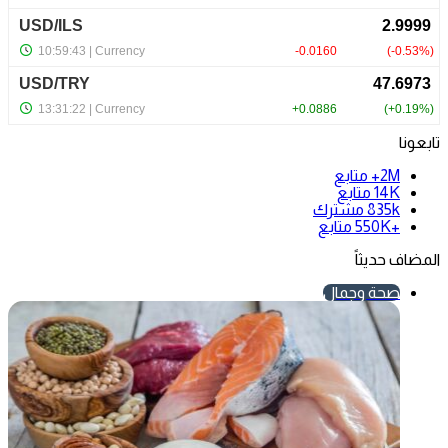
تابعونا
2M+
متابع
14K
متابع
835k
مشترك
+550K
متابع
المضاف حديثاً
صحة وجمال