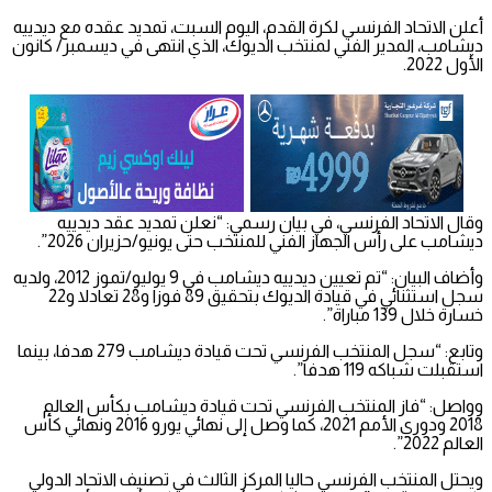
أعلن الاتحاد الفرنسي لكرة القدم، اليوم السبت، تمديد عقده مع ديدييه
ديشامب، المدير الفني لمنتخب الديوك، الذي انتهى في ديسمبر/ كانون
الأول 2022.
وقال الاتحاد الفرنسي، في بيان رسمي: “نعلن تمديد عقد ديدييه
ديشامب على رأس الجهاز الفني للمنتخب حتى يونيو/حزيران 2026”.
وأضاف البيان: “تم تعيين ديدييه ديشامب في 9 يوليو/تموز 2012، ولديه
سجل استثنائي في قيادة الديوك بتحقيق 89 فوزا و28 تعادلا و22
خسارة خلال 139 مباراة”.
وتابع: “سجل المنتخب الفرنسي تحت قيادة ديشامب 279 هدفا، بينما
استقبلت شباكه 119 هدفا”.
وواصل: “فاز المنتخب الفرنسي تحت قيادة ديشامب بكأس العالم
2018 ودوري الأمم 2021، كما وصل إلى نهائي يورو 2016 ونهائي كأس
العالم 2022”.
ويحتل المنتخب الفرنسي حاليا المركز الثالث في تصنيف الاتحاد الدولي