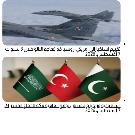
تقييم استخباراتي أمريكي: روسيا قد تهاجم الناتو خلال 3 سنوات
7 أغسطس، 2026
السعودية وتركيا وباكستان توقع اتفاقية مكة للدفاع المشترك
7 أغسطس، 2026
‫X
تيلقرام
ماسنجر
ماسنجر
واتساب
فيسبوك