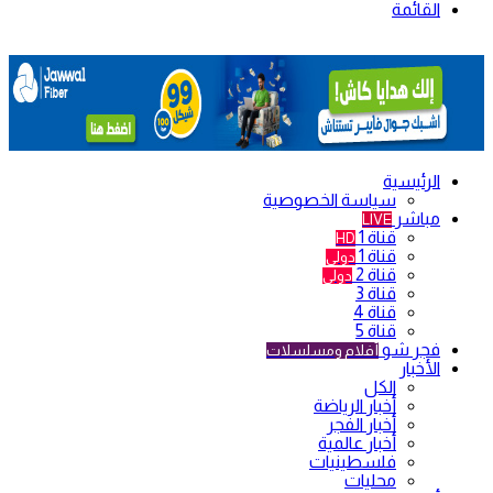
القائمة
الرئيسية
سياسة الخصوصية
مباشر
LIVE
قناة 1
HD
قناة 1
دولي
قناة 2
دولي
قناة 3
قناة 4
قناة 5
فجر شو
أفلام ومسلسلات
الأخبار
الكل
أخبار الرياضة
أخبار الفجر
أخبار عالمية
فلسطينيات
محليات