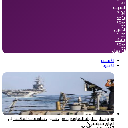
℃
33
السبت
℃
34
الأحد
℃
35
الأثنين
℃
35
الثلاثاء
℃
35
الأربعاء
الأشهر
الأخيرة
هرمز على طاولة التفاوض.. هل تتحول تفاهمات الملاحة إلى
اتفاق سياسي؟