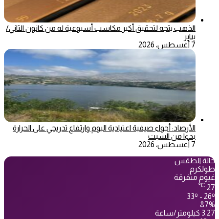
الذهب يتجه لتحقيق أكبر مكاسب أسبوعية له من كانون الثاني/
يناير
7 أغسطس، 2026
الأرصاد: أجواء صيفية اعتيادية اليوم وارتفاع تدريجي على الحرارة
بدءا من السبت
7 أغسطس، 2026
حالة الطقس
طولكرم
غيوم متفرقة
℃
27
33º - 26º
87%
3.27 كيلومتر/ساعة