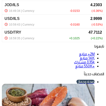
تابعونا
2M+
متابع
14K
متابع
835k
مشترك
+550K
متابع
المضاف حديثاً
صحة وجمال