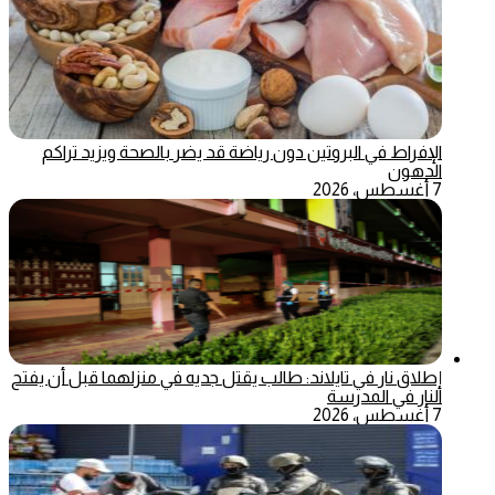
الإفراط في البروتين دون رياضة قد يضر بالصحة ويزيد تراكم
الدهون
7 أغسطس، 2026
إطلاق نار في تايلاند: طالب يقتل جديه في منزلهما قبل أن يفتح
النار في المدرسة
7 أغسطس، 2026