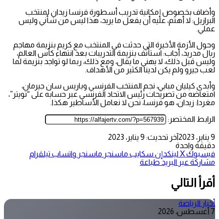
وأضاف بخصوص إمكانية تدريب أسطورة فرنسا زيدان لمنتخب
البرازيل: لا أهتم، عليه أن يفعل ما يريد، هذا ليس من شأني وليس
عملي.
وحول الأزمة الأخيرة التي حدثت في المنتخب مع كريم بنزيمة مهاجم
ريال مدريد، أجاب: استأنف بنزيمة التدريبات بعد انتهاء كأس العالم،
وليس قبل ذلك، لا يهني ما يقال، ومع ذلك، ربما لو تواجد بنزيمة لما
لعب جيرو ولم يكن لدينا الكثير من الأهداف.
وأبدى كيليان مبابي، نجم المنتخب الفرنسي وباريس سان جيرمان،
امتعاضه من تصريحات رئيس الاتحاد الفرنسي عبر حسابه على “تويتر”،
مغردا: زيدان، هو فرنسا، نحن لا نعامل الأساطير هكذا.
الرابط المختصر:
9 يناير، 2023
آخر تحديث: 9 يناير، 2023
دقيقة واحدة
فيسبوك
‫X
لينكدإن
سكايب
ماسنجر
ماسنجر
واتساب
تيلقرام
مشاركة عبر البريد
طباعة
أقرأ التالي
أخبار الرياضة
7 أغسطس، 2026