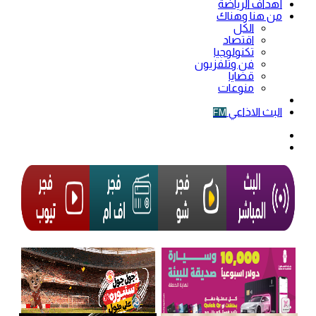
أهداف الرياضة
من هنا وهناك
الكل
اقتصاد
تكنولوجيا
فن وتلفزيون
قضايا
منوعات
فيديو
البث الاذاعي
FM
الوضع
المظلم