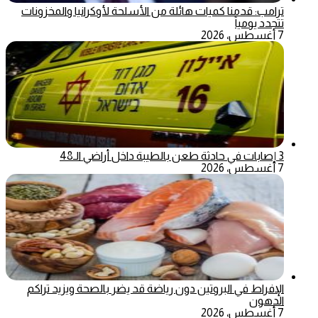
ترامب: قدمنا كميات هائلة من الأسلحة لأوكرانيا والمخزونات
تتجدد يومياً
7 أغسطس، 2026
3 إصابات في حادثة طعن بالطيبة داخل أراضي الـ48
7 أغسطس، 2026
الإفراط في البروتين دون رياضة قد يضر بالصحة ويزيد تراكم
الدهون
7 أغسطس، 2026