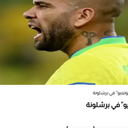
وتينيو” في برشلونة
يو” في برشلونة