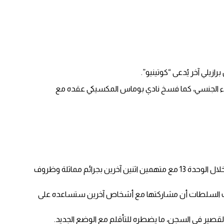
زيلي آخر يُدعى “كوتينيو”.
تداء الجنسي، كما فسخ نادي بوماس المكسيكي عقده مع
وأكدت صحيفة “El Periódico” الكتالونية أن ألفيش يقضي فترة احتجازه في سجن “بريانز 2” الذي يبعد 40 كيلومترًا عن برشلونة، ويتشارك زنزانته خلال الوحدة 13 مع متهمين اثنين آخرين بجرائم مماثلة وظروف
د قررت السلطات أن مشاركتها مع أشخاص آخرين ستساعده على
لقصير في السجن، ما يضطره للتأقلم مع الوضع الجديد.