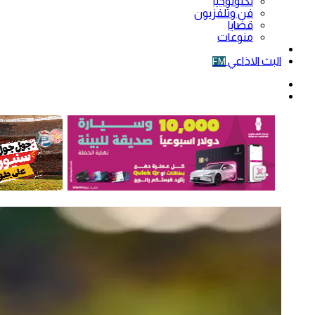
تكنولوجيا
فن وتلفزيون
قضايا
منوعات
فيديو
البث الاذاعي
FM
الوضع
المظلم