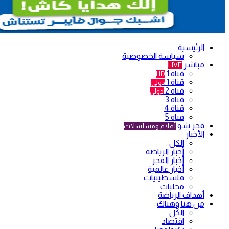
الرئيسية
سياسة الخصوصية
مباشر
LIVE
قناة 1
HD
قناة 1
دولي
قناة 2
دولي
قناة 3
قناة 4
قناة 5
فجر شو
أفلام ومسلسلات
الأخبار
الكل
أخبار الرياضة
أخبار الفجر
أخبار عالمية
فلسطينيات
محليات
أهداف الرياضة
من هنا وهناك
الكل
اقتصاد