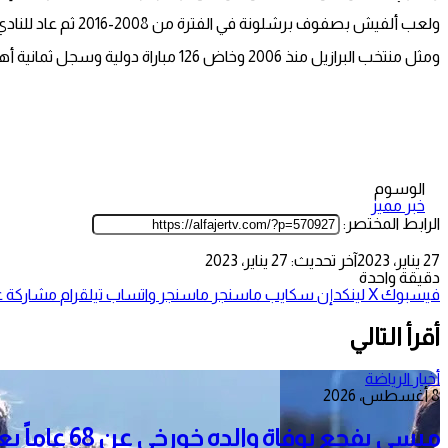
ولعب ألفيش بصفوف برشلونة في الفترة من 2008-2016 ثم عاد للنادي الإسباني بموسم 2021-2022 قبل الانتقال للمكسيك.
ومثل منتخب البرازيل منذ 2006 وخاض 126 مباراة دولية وسجل ثمانية أهداف.
الوسوم
خبر مميز
الرابط المختصر:
27 يناير، 2023
آخر تحديث: 27 يناير، 2023
دقيقة واحدة
فيسبوك
‫X
لينكدإن
سكايب
ماسنجر
ماسنجر
واتساب
تيلقرام
مشاركة عب
أقرأ التالي
أخبار الرياضة
8 أغسطس، 2026
ميسي يفجع بوفاة والده خورخي عن 68 عاماً بعد معاناة مع المرض