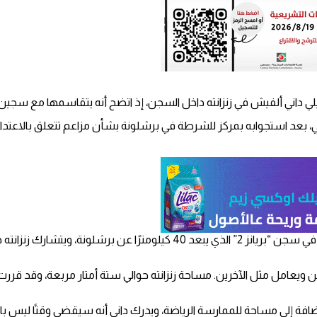
لي داني ألفيش في زنزانته داخل السجن، إذ اتضح أنه يتقاسمها مع سجين برا
اضي، بعد استجوابه بمركز للشرطة في برشلونة بشأن مزاعم تتعلق بالاع
لسجن ويعامل مثل الآخرين. مساحة زنزانته حوالي ستة أمتار مربعة، وق
ضافة إلى مساحة للممارسة الرياضة، ويدرك داني أنه سيقضي وقتًا ليس با