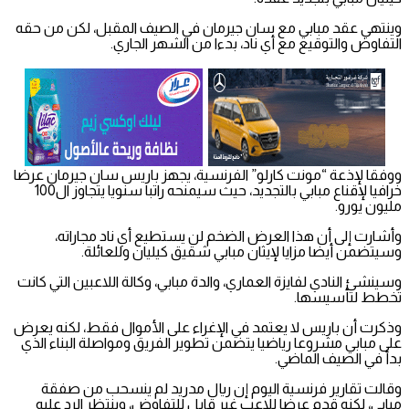
وينتهي عقد مبابي مع سان جيرمان في الصيف المقبل، لكن من حقه
التفاوض والتوقيع مع أي ناد، بدءا من الشهر الجاري.
ووفقا لإذعة “مونت كارلو” الفرنسية، يجهز باريس سان جيرمان عرضا
خرافيا لإقناع مبابي بالتجديد، حيث سيمنحه راتبا سنويا يتجاوز ال100
مليون يورو.
وأشارت إلى أن هذا العرض الضخم لن يستطيع أي ناد مجاراته،
وسيتضمن أيضا مزايا لإيثان مبابي شقيق كيليان وللعائلة.
وسينشئ النادي لفايزة العماري، والدة مبابي، وكالة اللاعبين التي كانت
تخطط لتأسيسها.
وذكرت أن باريس لا يعتمد في الإغراء على الأموال فقط، لكنه يعرض
على مبابي مشروعا رياضيا يتضمن تطوير الفريق ومواصلة البناء الذي
بدأ في الصيف الماضي.
وقالت تقارير فرنسية اليوم إن ريال مدريد لم ينسحب من صفقة
مبابي، لكنه قدم عرضا للاعب غير قابل للتفاوض، وينتظر الرد عليه