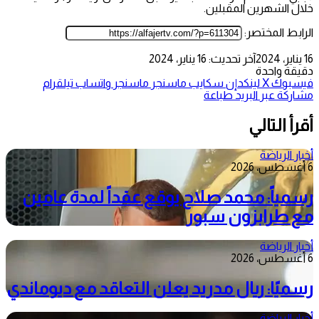
خلال الشهرين المقبلين.
الرابط المختصر:
16 يناير، 2024
آخر تحديث: 16 يناير، 2024
دقيقة واحدة
فيسبوك
‫X
لينكدإن
سكايب
ماسنجر
ماسنجر
واتساب
تيلقرام
مشاركة عبر البريد
طباعة
أقرأ التالي
أخبار الرياضة
6 أغسطس، 2026
رسمياً: محمد صلاح يوقع عقداً لمدة عامين
مع طرابزون سبور
أخبار الرياضة
6 أغسطس، 2026
رسميًا: ريال مدريد يعلن التعاقد مع ديوماندي
أخبار الرياضة