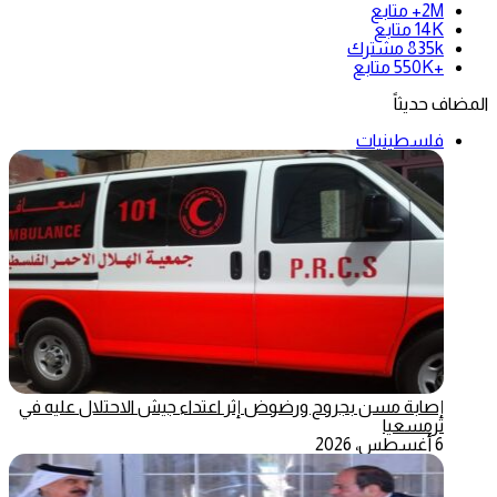
2M+
متابع
14K
متابع
835k
مشترك
+550K
متابع
المضاف حديثاً
فلسطينيات
إصابة مسن بجروح ورضوض إثر اعتداء جيش الاحتلال عليه في
ترمسعيا
6 أغسطس، 2026