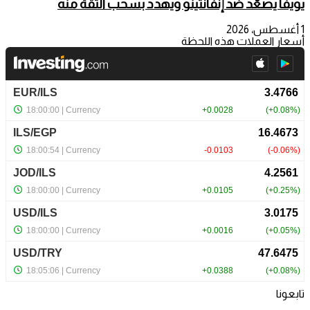
يويفا يصعّد ضد إنفانتينو ويهدد بسحب الثقة منه
1 أغسطس، 2026
أسعار العملات هذه اللحظة
تابعونا