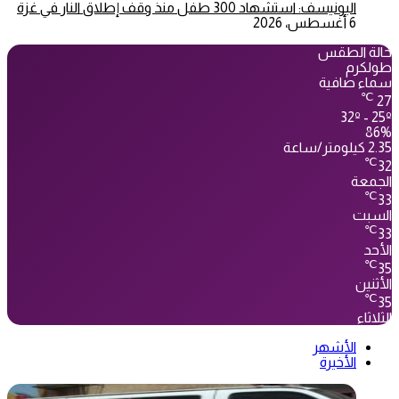
اليونيسف: استشهاد 300 طفل منذ وقف إطلاق النار في غزة
6 أغسطس، 2026
حالة الطقس
طولكرم
سماء صافية
℃
27
32º - 25º
86%
2.35 كيلومتر/ساعة
℃
32
الجمعة
℃
33
السبت
℃
33
الأحد
℃
35
الأثنين
℃
35
الثلاثاء
الأشهر
الأخيرة