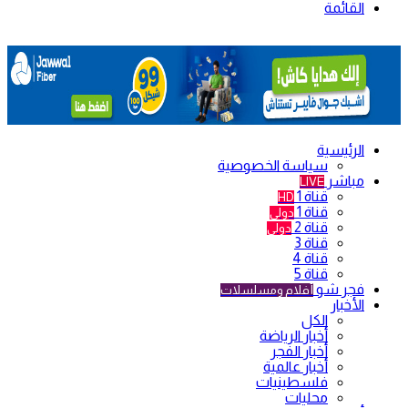
القائمة
الرئيسية
سياسة الخصوصية
مباشر
LIVE
قناة 1
HD
قناة 1
دولي
قناة 2
دولي
قناة 3
قناة 4
قناة 5
فجر شو
أفلام ومسلسلات
الأخبار
الكل
أخبار الرياضة
أخبار الفجر
أخبار عالمية
فلسطينيات
محليات