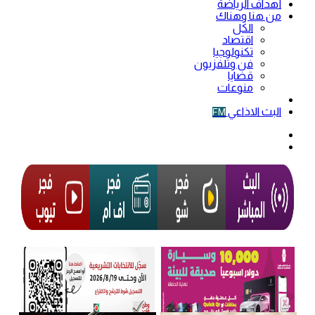
أهداف الرياضة
من هنا وهناك
الكل
اقتصاد
تكنولوجيا
فن وتلفزيون
قضايا
منوعات
فيديو
البث الاذاعي
FM
الوضع
المظلم