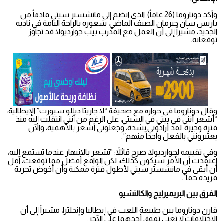
وأكد دوناروما (26 عاماً)، الذي انضم إلى مانشستر سيتي قادماً من
باريس سان جيرمان الصيف الماضي، شعوره بالراحة التامة في ناديه
الجديد، مشيراً إلى أن العمل مع المدرب بيب جوارديولا قد تجاوز
توقعاته.
وقال دوناروما في حواره مع صحيفة “لا جازيتا ديللو سبورت” الإيطالية:
“أشعر أنني في بيتي في السيتي، على الرغم من أنني انتقلت إليه منذ
فترة وجيزة، لقد أرادوني بشدة، وجعلوني أشعر بالأهمية، والآن
يعتبرونني بالفعل واحداً منهم”.
وفي تقييمه لجوارديولا، صرح قائلاً: “تشعر بالانبهار عندما تستمع إليه،
اعتقدت أن الأمر سيكون كذلك، لكن الواقع أفضل مما توقعت، آمل
أن أبقى في مانشستر سيتي لأطول فترة ممكنة وأن أخوض تجربة
فريدة حقاً”.
الفرق بين البريميرليج والكالتشيو
قارن دوناروما بين طبيعة اللعب في إيطاليا وإنجلترا، مشيراً إلى أن
الاختلافات لا تعني تفوق أحدهما على الآخر.