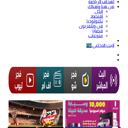
أهداف الرياضة
من هنا وهناك
الكل
اقتصاد
تكنولوجيا
فن وتلفزيون
قضايا
منوعات
فيديو
البث الاذاعي
FM
الوضع
المظلم