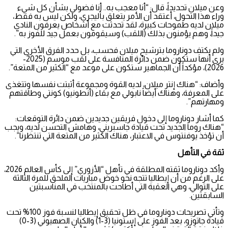
وعن ميلان تحديداً، قال: “أنا معجب به.. أنا فضولي بشأن كل شيء
وراء هذا التحول، أعتقد أن الأمر يتعلق بأليجري، ولكن ليس به فقط،
ميلان لديه طموحات كبيرة، لقد تحدثت مع أشخاص يعرفون النادي
جيداً، وهم يؤمنون بذلك (اللقب) وسيقومون بعمل جيد للفوز به”.
ولم يكتفِ دوناروما بترشيح ميلان فحسب، بل حدد الفرق الأخرى التي
يرى أنها ستكون ضمن دائرة المنافسة على لقب موسم (2025-
2026)، مؤكداً أن الجماهير ستكون على موعد مع “الكثير من المتعة”.
وأضاف: “هناك إنتر ميلان، لديه القوة ومجموعة أثبتت نفسها وتتغذى
على المعرفة، وهناك أيضاً نابولي مع بقاء (أنطونيو) كونتي وطاقتهم
ومهارتهم”.
كما أشار دوناروما إلى دخول فريقين جديدين ضمن دائرة التوقعات:
“هناك روما الجديد تحت قيادة جاسبريني، وهامش التحسن لديه، ويجب
أن تؤخذ يوفنتوس في الاعتبار، هناك الكثير من المتعة التي تنتظرنا”.
ثقة في التأهل
وأكد دوناروما ثقته المطلقة في تأهل “الأزوري” إلى كأس العالم 2026،
على الرغم من أن إيطاليا تتجه نحو خوض مباريات الملحق للمرة الثالثة
على التوالي، وهي العقبة التي أطاحت بالمنتخب في المناسبتين
السابقتين.
وتأتي تصريحات دوناروما في ظل تحقيق إيطاليا لنسبة فوز 100% تحت
قيادة جاتوزو، بعد الفوز على إستونيا (3-1) والكيان الصهيوني (3-0)