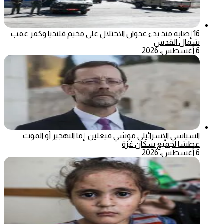
16 إصابة منذ بدء عدوان الاحتلال على مخيم قلنديا وكفر عقب
شمال القدس
6 أغسطس، 2026
السياسي الإسرائيلي موشي فيغلين: إما التهجير أو الموت
عطشا لجميع سكان غزة
6 أغسطس، 2026