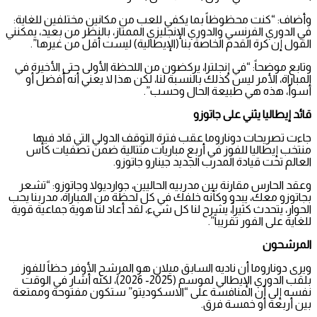
وأضاف: “كنت محظوظاً بما يكفي للعب من مكانين مختلفين للغاية:
في الدوري الفرنسي والدوري الإنجليزي الممتاز، بالنظر من بعيد، يمكنني
القول إن كرة القدم الخاصة بنا (الإيطالية) ليست أقل من غيرها”.
وتابع موضحاً: “في إنجلترا، يركضون من اللحظة الأولى حتى الأخيرة في
المباراة، الأمر ليس كذلك بالنسبة لنا، لكن هذا لا يعني أنه أفضل أو
أسوأ، هذه هي طبيعة الحال وحسب”.
قائد إيطاليا يثني على جاتوزو
جاءت تصريحات دوناروما عقب فترة التوقف الدولي التي قاد فيها
منتخب إيطاليا للفوز في أربع مباريات متتالية ضمن تصفيات كأس
العالم تحت قيادة المدرب الجديد جينارو جاتوزو.
وعقد الحارس مقارنة بين مدربيه الحاليين، جوارديولا وجاتوزو: “تشعر
بجاتوزو معك، يبدو وكأنه خلفك في كل لحظة من المباراة، مدربنا يحب
الحوار، يتحدث كثيراً، يشرح لنا كل شيء، لقد أعاد لنا هوية جماعية قوية
للغاية على الفور تقريباً”.
المرشحون
ويرى دوناروما أن ناديه السابق ميلان هو المرشح الأوفر حظاً للفوز
بلقب الدوري الإيطالي لموسم (2025- 2026)، لكنه أشار في الوقت
نفسه إلى أن المنافسة على “الاسكوديتو” ستكون مفتوحة وممتعة
بين أربعة أو خمسة فرق.