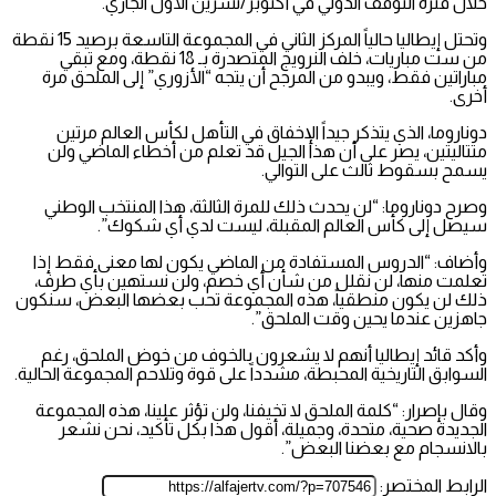
خلال فترة التوقف الدولي في أكتوبر/تشرين الأول الجاري.
وتحتل إيطاليا حالياً المركز الثاني في المجموعة التاسعة برصيد 15 نقطة
من ست مباريات، خلف النرويج المتصدرة بـ 18 نقطة، ومع تبقي
مباراتين فقط، ويبدو من المرجح أن يتجه “الأزوري” إلى الملحق مرة
أخرى.
دوناروما، الذي يتذكر جيداً الإخفاق في التأهل لكأس العالم مرتين
متتاليتين، يصر على أن هذا الجيل قد تعلم من أخطاء الماضي ولن
يسمح بسقوط ثالث على التوالي.
وصرح دوناروما: “لن يحدث ذلك للمرة الثالثة، هذا المنتخب الوطني
سيصل إلى كأس العالم المقبلة، ليست لدي أي شكوك”.
وأضاف: “الدروس المستفادة من الماضي يكون لها معنى فقط إذا
تعلمت منها، لن نقلل من شأن أي خصم، ولن نستهين بأي طرف،
ذلك لن يكون منطقياً، هذه المجموعة تحب بعضها البعض، سنكون
جاهزين عندما يحين وقت الملحق”.
وأكد قائد إيطاليا أنهم لا يشعرون بالخوف من خوض الملحق، رغم
السوابق التاريخية المحبطة، مشدداً على قوة وتلاحم المجموعة الحالية.
وقال بإصرار: “كلمة الملحق لا تخيفنا، ولن تؤثر علينا، هذه المجموعة
الجديدة صحية، متحدة، وجميلة، أقول هذا بكل تأكيد، نحن نشعر
بالانسجام مع بعضنا البعض”.
الرابط المختصر: