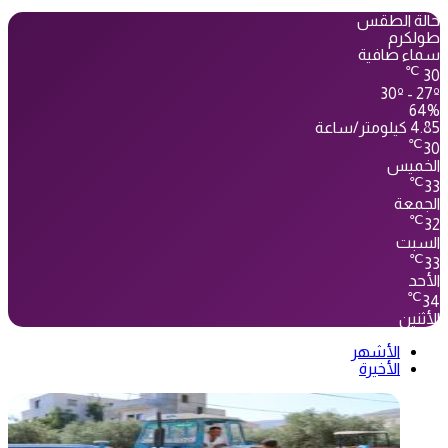
حالة الطقس
طولكرم
سماء صافية
℃
30
30º - 27º
64%
4.85 كيلومتر/ساعة
℃
30
الخميس
℃
33
الجمعة
℃
32
السبت
℃
33
الأحد
℃
34
الأثنين
الأشهر
الأخيرة