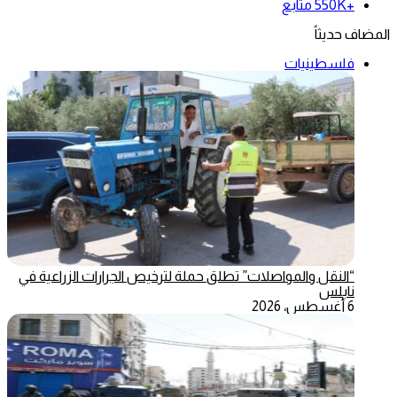
+550K
متابع
المضاف حديثاً
فلسطينيات
“النقل والمواصلات” تطلق حملة لترخيص الجرارات الزراعية في
نابلس
6 أغسطس، 2026