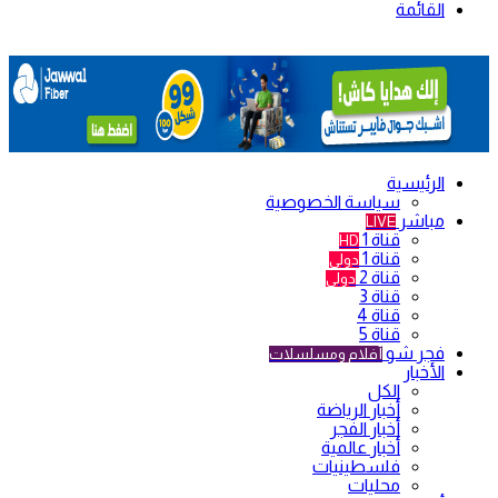
القائمة
الرئيسية
سياسة الخصوصية
مباشر
LIVE
قناة 1
HD
قناة 1
دولي
قناة 2
دولي
قناة 3
قناة 4
قناة 5
فجر شو
أفلام ومسلسلات
الأخبار
الكل
أخبار الرياضة
أخبار الفجر
أخبار عالمية
فلسطينيات
محليات