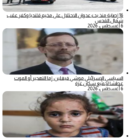
16 إصابة منذ بدء عدوان الاحتلال على مخيم قلنديا وكفر عقب
شمال القدس
6 أغسطس، 2026
السياسي الإسرائيلي موشي فيغلين: إما التهجير أو الموت
عطشا لجميع سكان غزة
6 أغسطس، 2026