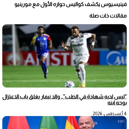
فينيسيوس يكشف كواليس حواره الأول مع مورينيو
مقالات ذات صلة
“ليس لديه شهادة في الطب”.. والد نيمار يغلق باب الاعتزال
بوجه ابنه
4 أغسطس، 2026