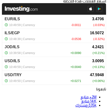
أسعار العملات هذه اللحظة
تابعونا
2M+
متابع
14K
متابع
835k
مشترك