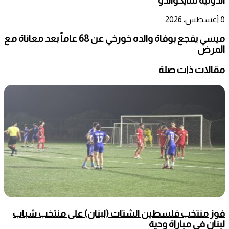
الدولية للتايكواندو
8 أغسطس، 2026
ميسي يفجع بوفاة والده خورخي عن 68 عاماً بعد معاناة مع
المرض
مقالات ذات صلة
فوز منتخب فلسطين الشتات (لبنان) على منتخب شباب
لبنان في مباراة ودية