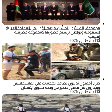
مجموعة بنك الأردن تدشّن فرعها الأول في المملكة العربية
السعودية وتواصل ترسيخ حضورها كمجموعة مصرفية
إقليمية
10 أغسطس، 2026
خبراء أمميون يدينون تصاعد الهجمات على الفلسطينيين
ويحذرون من تدهور خطير في وضع حقوق الإنسان
10 أغسطس، 2026