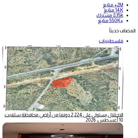
2M+
متابع
14K
متابع
835k
مشترك
+550K
متابع
المضاف حديثاً
فلسطينيات
الاحتلال يستولي على 2,224 دونما من أراضي محافظة سلفيت
10 أغسطس، 2026