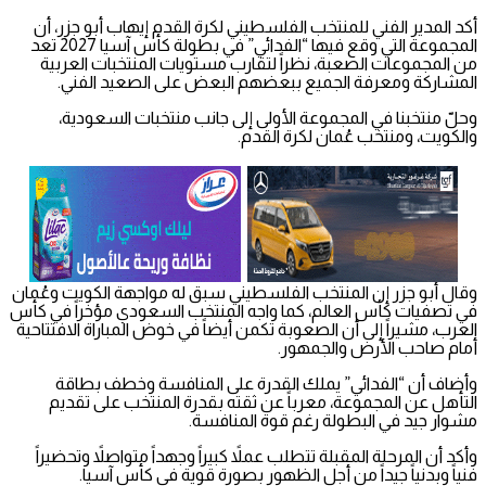
أكد المدير الفني للمنتخب الفلسطيني لكرة القدم إيهاب أبو جزر، أن
المجموعة التي وقع فيها “الفدائي” في بطولة كأس آسيا 2027 تعد
من المجموعات الصعبة، نظراً لتقارب مستويات المنتخبات العربية
المشاركة ومعرفة الجميع ببعضهم البعض على الصعيد الفني.
وحلّ منتخبنا في المجموعة الأولى إلى جانب منتخبات السعودية،
والكويت، ومنتخب عُمان لكرة القدم.
وقال أبو جزر إن المنتخب الفلسطيني سبق له مواجهة الكويت وعُمان
في تصفيات كأس العالم، كما واجه المنتخب السعودي مؤخراً في كأس
العرب، مشيراً إلى أن الصعوبة تكمن أيضاً في خوض المباراة الافتتاحية
أمام صاحب الأرض والجمهور.
وأضاف أن “الفدائي” يملك القدرة على المنافسة وخطف بطاقة
التأهل عن المجموعة، معرباً عن ثقته بقدرة المنتخب على تقديم
مشوار جيد في البطولة رغم قوة المنافسة.
وأكد أن المرحلة المقبلة تتطلب عملاً كبيراً وجهداً متواصلاً وتحضيراً
فنياً وبدنياً جيداً من أجل الظهور بصورة قوية في كأس آسيا.