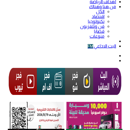
أهداف الرياضة
من هنا وهناك
الكل
اقتصاد
تكنولوجيا
فن وتلفزيون
قضايا
منوعات
فيديو
البث الاذاعي
FM
الوضع
المظلم