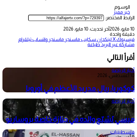
الوسوم
خبر مميز
الرابط المختصر:
10 مايو، 2026
آخر تحديث: 10 مايو، 2026
دقيقة واحدة
فيسبوك
‫X
لينكدإن
سكايب
ماسنجر
ماسنجر
واتساب
تيلقرام
مشاركة عبر البريد
طباعة
أقرأ التالي
أخبار الرياضة
10 أغسطس، 2026
كوكوريا: ريال مدريد الأعظم في أوروبا
أخبار الرياضة
9 أغسطس، 2026
ميسي يُشيّع والده في جنازة خاصة بروساريو
فلسطينيات