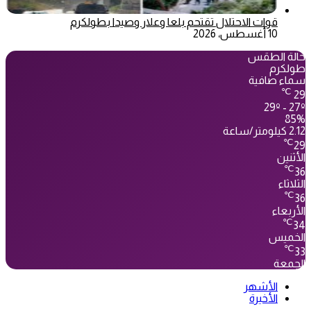
قوات الاحتلال تقتحم بلعا وعلار وصيدا بطولكرم
10 أغسطس، 2026
حالة الطقس
طولكرم
سماء صافية
℃
29
29º - 27º
85%
2.12 كيلومتر/ساعة
℃
29
الأثنين
℃
36
الثلاثاء
℃
36
الأربعاء
℃
34
الخميس
℃
33
الجمعة
الأشهر
الأخيرة