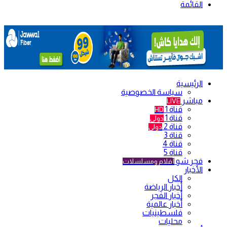
القائمة
الرئيسية
سياسة الخصوصية
مباشر
LIVE
قناة 1
HD
قناة 1
دولي
قناة 2
دولي
قناة 3
قناة 4
قناة 5
فجر شو
أفلام ومسلسلات
الأخبار
الكل
أخبار الرياضة
أخبار الفجر
أخبار عالمية
فلسطينيات
محليات