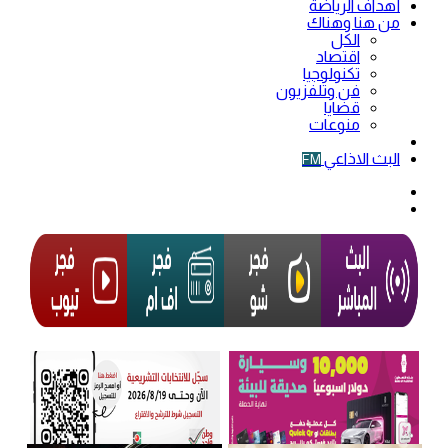
أهداف الرياضة
من هنا وهناك
الكل
اقتصاد
تكنولوجيا
فن وتلفزيون
قضايا
منوعات
فيديو
البث الاذاعي
FM
الوضع
المظلم