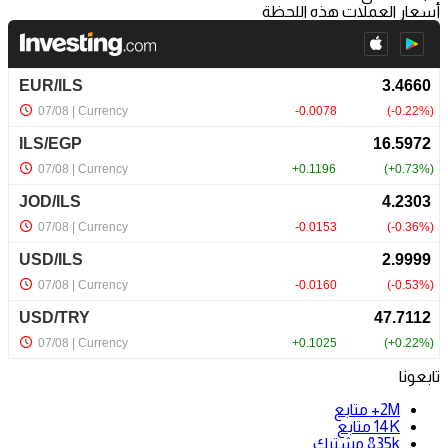
أسعار العملات هذه اللحظة
تابعونا
2M+
متابع
14K
متابع
835k
مشترك