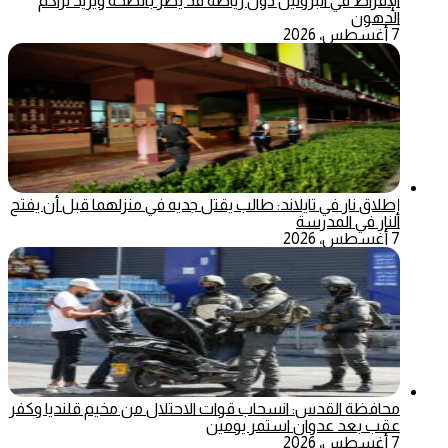
الإفراط في البروتين دون رياضة قد يضر بالصحة ويزيد تراكم
الدهون
7 أغسطس، 2026
إطلاق نار في تايلاند: طالب يقتل جديه في منزلهما قبل أن يفتح
النار في المدرسة
7 أغسطس، 2026
محافظة القدس: انسحاب قوات الاحتلال من مخيم قلنديا وكفر
عقب بعد عدوان استمر يومين
7 أغسطس، 2026