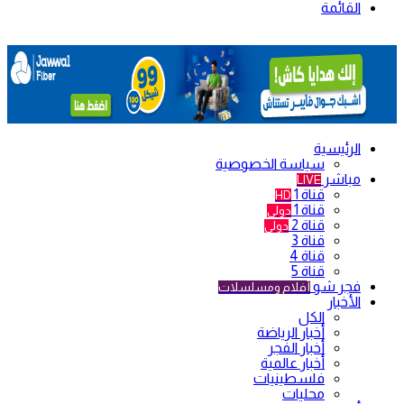
القائمة
الرئيسية
سياسة الخصوصية
مباشر
LIVE
قناة 1
HD
قناة 1
دولي
قناة 2
دولي
قناة 3
قناة 4
قناة 5
فجر شو
أفلام ومسلسلات
الأخبار
الكل
أخبار الرياضة
أخبار الفجر
أخبار عالمية
فلسطينيات
محليات