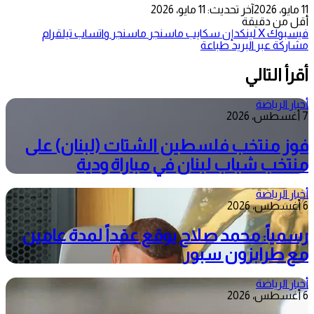
11 مايو، 2026
آخر تحديث: 11 مايو، 2026
أقل من دقيقة
فيسبوك
‫X
لينكدإن
سكايب
ماسنجر
ماسنجر
واتساب
تيلقرام
مشاركة عبر البريد
طباعة
أقرأ التالي
أخبار الرياضة
7 أغسطس، 2026
فوز منتخب فلسطين الشتات (لبنان) على
منتخب شباب لبنان في مباراة ودية
أخبار الرياضة
6 أغسطس، 2026
رسمياً: محمد صلاح يوقع عقداً لمدة عامين
مع طرابزون سبور
أخبار الرياضة
6 أغسطس، 2026