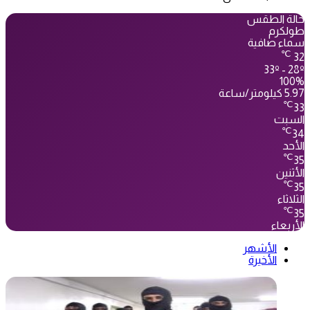
حالة الطقس
طولكرم
سماء صافية
℃
32
33º - 28º
100%
5.97 كيلومتر/ساعة
℃
33
السبت
℃
34
الأحد
℃
35
الأثنين
℃
35
الثلاثاء
℃
35
الأربعاء
الأشهر
الأخيرة