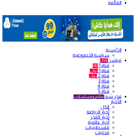
القائمة
الرئيسية
سياسة الخصوصية
مباشر
LIVE
قناة 1
HD
قناة 1
دولي
قناة 2
دولي
قناة 3
قناة 4
قناة 5
فجر شو
أفلام ومسلسلات
الأخبار
الكل
أخبار الرياضة
أخبار الفجر
أخبار عالمية
فلسطينيات
محليات