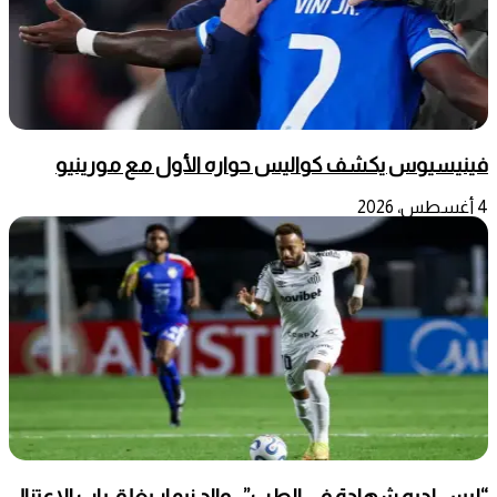
فينيسيوس يكشف كواليس حواره الأول مع مورينيو
4 أغسطس، 2026
“ليس لديه شهادة في الطب”.. والد نيمار يغلق باب الاعتزال