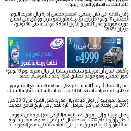
خلفًا للمدرب السابق ألفارو أربيلوا.
وقال النادي في بيان رسمي: “اجتمع مجلس إدارة ريال مدريد، اليوم
الخميس 11 يونيو/ حزيران، برئاسة فلورنتينو بيريز، ووافق على تعيين
جوزيه مورينيو مدربًا للفريق الأول لمدة 3 مواسم، حتى 30 يونيو/
حزيران 2029”.
وأضاف البيان أن مورينيو سينضم رسميًا إلى ريال مدريد يوم 13 يوليو/
تموز المقبل، وهو موعد انطلاق فترة الإعداد للموسم الجديد.
ومن المنتظر أن يبدأ المدرب البرتغالي مهامه الفنية مع الفريق فور
انطلاق التحضيرات، استعدادًا للاستحقاقات المحلية والقارية المقبلة.
وسبق لمورينيو أن تولى قيادة ريال مدريد خلال الفترة من 2010 حتى
2013، في واحدة من أكثر المراحل إثارة للجدل في تاريخ النادي الحديث.
وصل مورينيو إلى الفريق بعد تتويجه التاريخي مع إنتر ميلان بدوري
أبطال أوروبا عام 2010، وسط آمال كبيرة في إنهاء هيمنة برشلونة
محليًا وأوروبيًا، وبناء فريق قادر على المنافسة على جميع البطولات.