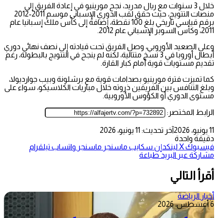
خلال 3 سنوات مع ريال مدريد، نجح مورينيو في إعادة الفريق إلى
منصات التتويج، حيث حقق لقب الدوري الإسباني موسم 2011-2012
برقم قياسي تاريخي بلغ 100 نقطة، إضافة إلى كأس ملك إسبانيا عام
2011، وكأس السوبر الإسباني عام 2012.
وعلى الصعيد الأوروبي، وصل الفريق تحت قيادته إلى نصف نهائي دوري
أبطال أوروبا في 3 نسخ متتالية، لكنه لم ينجح في التتويج بالبطولة، رغم
تقديم مستويات قوية أمام كبار القارة.
كما تميزت فترة مورينيو بصدامات قوية مع برشلونة وبيب جوارديولا،
وبلغ التنافس بين الفريقين ذروته خلال مباريات الكلاسيكو، سواء على
مستوى الدوري أو الكؤوس الأوروبية.
الرابط المختصر:
11 يونيو، 2026
آخر تحديث: 11 يونيو، 2026
دقيقة واحدة
فيسبوك
‫X
لينكدإن
سكايب
ماسنجر
ماسنجر
واتساب
تيلقرام
مشاركة عبر البريد
طباعة
أقرأ التالي
أخبار الرياضة
6 أغسطس، 2026