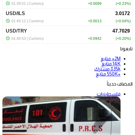
تابعونا
2M+
متابع
14K
متابع
835k
مشترك
+550K
متابع
المضاف حديثاً
فلسطينيات