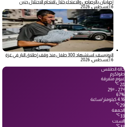
إصابتان بالرصاص والاعتداء خلال اقتحام الاحتلال جنين
6 أغسطس، 2026
اليونيسف: استشهاد 300 طفل منذ وقف إطلاق النار في غزة
6 أغسطس، 2026
حالة الطقس
طولكرم
غيوم متفرقة
℃
28
29º - 27º
67%
4.16 كيلومتر/ساعة
℃
29
الجمعة
℃
33
السبت
℃