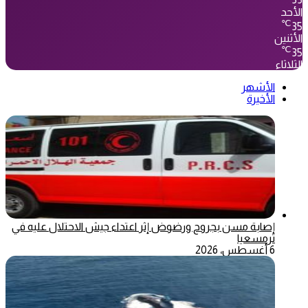
33
الأحد
℃
35
الأثنين
℃
35
الثلاثاء
الأشهر
الأخيرة
إصابة مسن بجروح ورضوض إثر اعتداء جيش الاحتلال عليه في
ترمسعيا
6 أغسطس، 2026