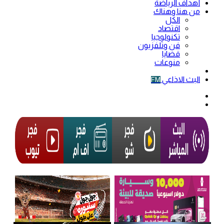
أهداف الرياضة
من هنا وهناك
الكل
اقتصاد
تكنولوجيا
فن وتلفزيون
قضايا
منوعات
فيديو
البث الاذاعي
FM
الوضع
المظلم