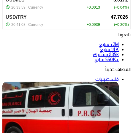
تابعونا
2M+
متابع
14K
متابع
835k
مشترك
+550K
متابع
المضاف حديثاً
فلسطينيات