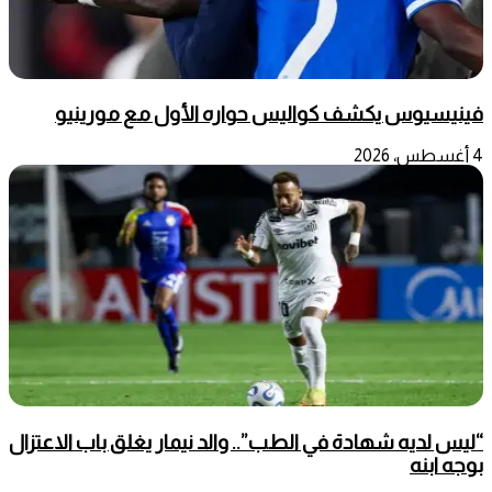
فينيسيوس يكشف كواليس حواره الأول مع مورينيو
4 أغسطس، 2026
“ليس لديه شهادة في الطب”.. والد نيمار يغلق باب الاعتزال
بوجه ابنه