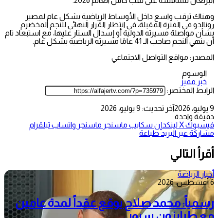
البرتغال للمنافسة على لقب كأس العالم 2026.
وهناك ترقب واسع داخل الأوساط الرياضية بشكل عام لمصير
رونالدو في الفترة المقبلة، في انتظار القرار النهائي للنجم المخضرم
بشأن مواصلة مسيرته الدولية أو إسدال الستار عليها، مع استبعاد تام
أن ينهي النجم صاحب الـ 41 عامًا مسيرته الرياضية بشكل عام.
المصدر: مواقع التواصل الاجتماعي
الوسوم
خبر مميز
الرابط المختصر:
9 يوليو، 2026
آخر تحديث: 9 يوليو، 2026
دقيقة واحدة
فيسبوك
‫X
لينكدإن
سكايب
ماسنجر
ماسنجر
واتساب
تيلقرام
مشاركة عبر البريد
طباعة
أقرأ التالي
أخبار الرياضة
6 أغسطس، 2026
رسمياً: محمد صلاح يوقع عقداً لمدة عامين
مع طرابزون سبور