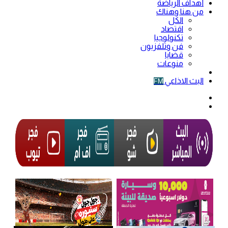
أهداف الرياضة
من هنا وهناك
الكل
اقتصاد
تكنولوجيا
فن وتلفزيون
قضايا
منوعات
فيديو
البث الاذاعي
FM
الوضع
المظلم