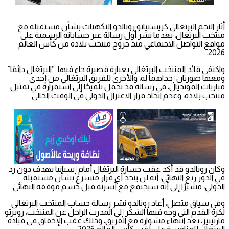
أثار النجم البرتغالي كريستيانو رونالدو التكهنات بشأن مستقبله مع
منتخب البرتغال، بعدما نشر أول رسالة عبر حساباته الرسمية على
مواقع التواصل الاجتماعي منذ خروج منتخب بلاده من كأس العالم
2026.
واكتفى قائد المنتخب البرتغالي بعبارة قصيرة جاء فيها: “البرتغال دائمًا”
ومعها صورتان إحداهما له، والأخرى للفريق البرتغالي من إحدى
مباريات المونديال، في رسالة قد تحمل تلميحًا إلى استمراره في تمثيل
منتخب بلاده، وعدم اتخاذ قرار الاعتزال الدولي في الوقت الحالي.
وكان رونالدو قد أكد عقب خسارة البرتغال أمام إسبانيا بهدف دون رد
في الدور ربع النهائي، أنه لن يتخذ أي قرار متسرع بشأن مستقبله
الدولي، مشيرًا إلى أنه سيجتمع مع أسرته قبل حسم موقفه النهائي.
وفي سياق متصل، أعاد رونالدو نشر رسالة حساب المنتخب البرتغالي
لكرة القدم التي وجه فيها الشكر إلى المدرب الراحل عن المنتخب، روبرتو
مارتينيز، بعد انتهاء مشواره مع الفريق، وذلك عقب الإخفاق في قيادة