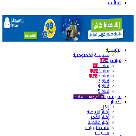
القائمة
الرئيسية
سياسة الخصوصية
مباشر
LIVE
قناة 1
HD
قناة 1
دولي
قناة 2
دولي
قناة 3
قناة 4
قناة 5
فجر شو
أفلام ومسلسلات
الأخبار
الكل
أخبار الرياضة
أخبار الفجر
أخبار عالمية
فلسطينيات
محليات