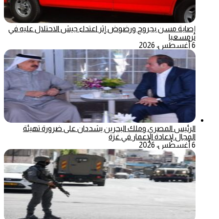
إصابة مسن بجروح ورضوض إثر اعتداء جيش الاحتلال عليه في
ترمسعيا
6 أغسطس، 2026
الرئيس المصري وملك البحرين يشددان على ضرورة تهيئة
المجال لإعادة الإعمار في غزة
6 أغسطس، 2026