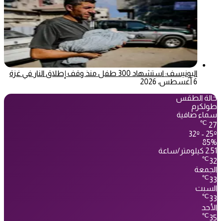
اليونيسف: استشهاد 300 طفل منذ وقف إطلاق النار في غزة
6 أغسطس، 2026
حالة الطقس
طولكرم
سماء صافية
℃
27
32º - 25º
85%
2.51 كيلومتر/ساعة
℃
32
الجمعة
℃
33
السبت
℃
33
الأحد
℃
35