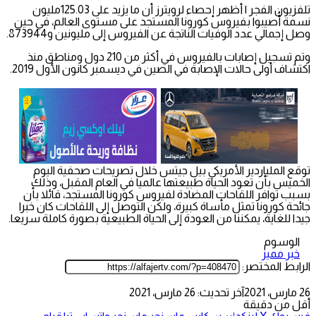
تلفزيون الفجر | أظهر إحصاء لرويترز أن ما يزيد على 125.03مليون
نسمة أُصيبوا بفيروس كورونا المستجد على مستوى العالم، في حين
وصل إجمالي عدد الوفيات الناتجة عن الفيروس إلى مليونين و873944.
وتم تسجيل إصابات بالفيروس في أكثر من 210 دول ومناطق منذ
اكتشاف أولى حالات الإصابة في الصين في ديسمبر كانون الأول 2019.
توقع الملياردير الأمريكي بيل جيتس خلال تصريحات صحفية اليوم
الخميس بأن تعود الحياة طبيعتها عالميا في العام المقبل، وذلك
بسبب توافر اللقاحات المضادة لفيروس كورونا المستجد، قائلا بأن
جائحة كورونا تمثل مأساة كبيرة، ولكن التوصل إلى اللقاحات كان خبرا
جيدا للغاية، يمكننا من العودة إلى الحياة الطبيعية بصورة كاملة سريعا.
الوسوم
خبر مميز
الرابط المختصر:
26 مارس، 2021
آخر تحديث: 26 مارس، 2021
أقل من دقيقة