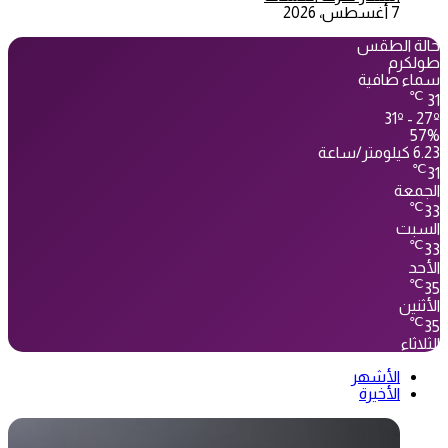
7 أغسطس، 2026
حالة الطقس
طولكرم
سماء صافية
℃
31
31º - 27º
57%
6.23 كيلومتر/ساعة
℃
31
الجمعة
℃
33
السبت
℃
33
الأحد
℃
35
الأثنين
℃
35
الثلاثاء
الأشهر
الأخيرة