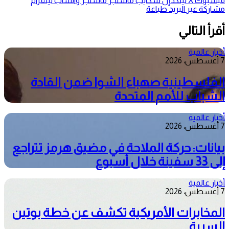
فيسبوك
‫X
لينكدإن
سكايب
ماسنجر
ماسنجر
واتساب
تيلقرام
مشاركة عبر البريد
طباعة
أقرأ التالي
أخبار عالمية
7 أغسطس، 2026
الفلسطينية صهباء الشوا ضمن القادة
الشباب للأمم المتحدة
أخبار عالمية
7 أغسطس، 2026
بيانات: حركة الملاحة في مضيق هرمز تتراجع
إلى 33 سفينة خلال أسبوع
أخبار عالمية
7 أغسطس، 2026
المخابرات الأمريكية تكشف عن خطة بوتين
السرية