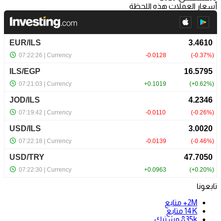
أسعار العملات هذه اللحظة
تابعونا
2M+
متابع
14K
متابع
835k
مشترك