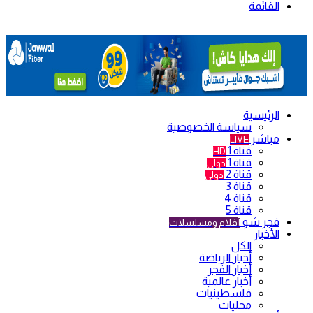
القائمة
الرئيسية
سياسة الخصوصية
مباشر
LIVE
قناة 1
HD
قناة 1
دولي
قناة 2
دولي
قناة 3
قناة 4
قناة 5
فجر شو
أفلام ومسلسلات
الأخبار
الكل
أخبار الرياضة
أخبار الفجر
أخبار عالمية
فلسطينيات
محليات