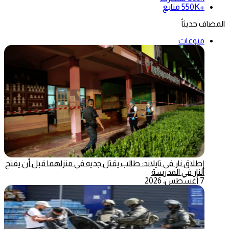
+550K
متابع
المضاف حديثاً
منوعات
إطلاق نار في تايلاند: طالب يقتل جديه في منزلهما قبل أن يفتح
النار في المدرسة
7 أغسطس، 2026