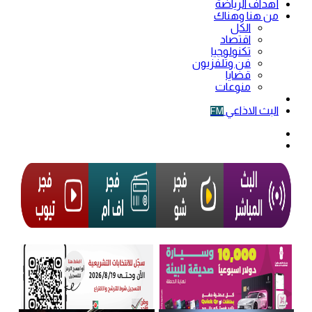
أهداف الرياضة
من هنا وهناك
الكل
اقتصاد
تكنولوجيا
فن وتلفزيون
قضايا
منوعات
فيديو
البث الاذاعي
FM
الوضع
المظلم