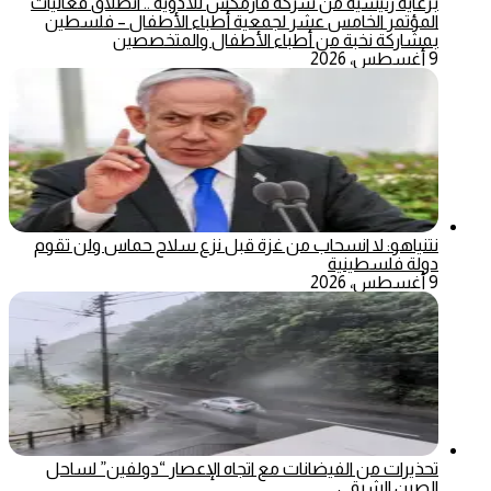
برعاية رئيسية من شركة فارمكس للأدوية .. انطلاق فعاليات
المؤتمر الخامس عشر لجمعية أطباء الأطفال – فلسطين
بمشاركة نخبة من أطباء الأطفال والمتخصصين
9 أغسطس، 2026
نتنياهو: لا انسحاب من غزة قبل نزع سلاح حماس ولن تقوم
دولة فلسطينية
9 أغسطس، 2026
تحذيرات من الفيضانات مع اتجاه الإعصار “دولفين” لساحل
الصين الشرقي