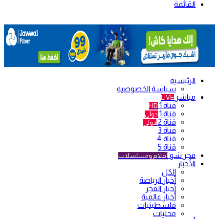
القائمة
الرئيسية
سياسة الخصوصية
مباشر
LIVE
قناة 1
HD
قناة 1
دولي
قناة 2
دولي
قناة 3
قناة 4
قناة 5
فجر شو
أفلام ومسلسلات
الأخبار
الكل
أخبار الرياضة
أخبار الفجر
أخبار عالمية
فلسطينيات
محليات