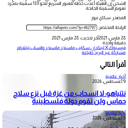
الشحن إن الهيئة أعدت خطة للعبور السريع لنحو 133 سفينة بمجرد
تعويم السفينة الجانحة.
المصدر: سكاي نيوز
الرابط المختصر:
28 مارس، 2021
آخر تحديث: 28 مارس، 2021
دقيقة واحدة
فيسبوك
‫X
لينكدإن
سكايب
ماسنجر
ماسنجر
واتساب
تيلقرام
مشاركة عبر البريد
طباعة
أقرأ التالي
أخبار عالمية
9 أغسطس، 2026
نتنياهو: لا انسحاب من غزة قبل نزع سلاح
حماس ولن تقوم دولة فلسطينية
أخبار عالمية
9 أغسطس، 2026