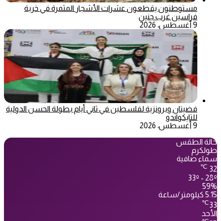
مستوطنون يقطعون عشرات الأشجار المثمرة في خربة
فراسين غرب جنين
9 أغسطس، 2026
فضيتان وبرونزية لفلسطين في ثاني أيام بطولة الحسن الدولية
للتايكواندو
9 أغسطس، 2026
حالة الطقس
طولكرم
سماء صافية
℃
32
33º - 28º
59%
5.15 كيلومتر/ساعة
℃
33
الأحد