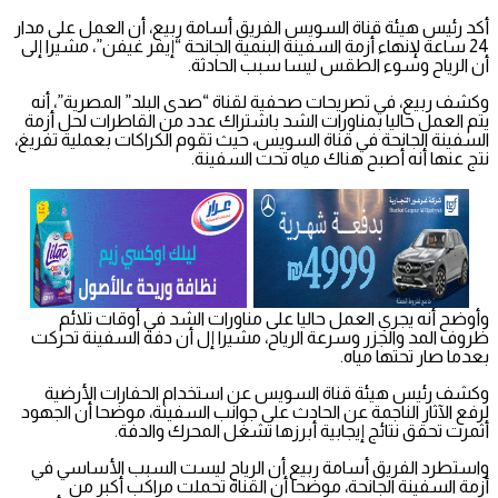
أكد رئيس هيئة قناة السويس الفريق أسامة ربيع، أن العمل على مدار
24 ساعة لإنهاء أزمة السفينة البنمية الجانحة “إيفر غيفن”، مشيرا إلى
أن الرياح وسوء الطقس ليسا سبب الحادثة.
وكشف ربيع، في تصريحات صحفية لقناة “صدى البلد” المصرية”، أنه
يتم العمل حاليا بمناورات الشد باشتراك عدد من القاطرات لحل أزمة
السفينة الجانحة في قناة السويس، حيث تقوم الكراكات بعملية تفريغ،
نتج عنها أنه أصبح هناك مياه تحت السفينة.
وأوضح أنه يجري العمل حاليا على مناورات الشد في أوقات تلائم
ظروف المد والجزر وسرعة الرياح، مشيرا إل أن دفة السفينة تحركت
بعدما صار تحتها مياه.
وكشف رئيس هيئة قناة السويس عن استخدام الحفارات الأرضية
لرفع الآثار الناجمة عن الحادث على جوانب السفينة، موضحا أن الجهود
أثمرت تحقق نتائج إيجابية أبرزها تشغل المحرك والدفة.
واستطرد الفريق أسامة ربيع أن الرياح ليست السبب الأساسي في
أزمة السفينة الجانحة، موضحا أن القناة تحملت مراكب أكبر من