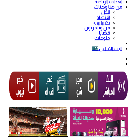
أهداف الرياضة
من هنا وهناك
الكل
اقتصاد
تكنولوجيا
فن وتلفزيون
قضايا
منوعات
فيديو
البث الاذاعي
FM
الوضع
المظلم