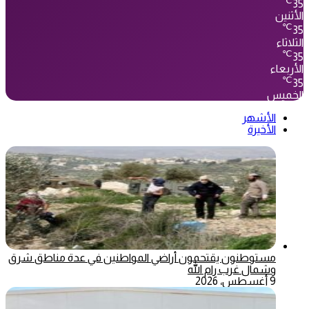
℃
35
الأثنين
℃
35
الثلاثاء
℃
35
الأربعاء
℃
35
الخميس
الأشهر
الأخيرة
مستوطنون يقتحمون أراضي المواطنين في عدة مناطق شرق
وشمال غرب رام الله
9 أغسطس، 2026