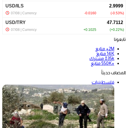
تابعونا
2M+
متابع
14K
متابع
835k
مشترك
+550K
متابع
المضاف حديثاً
فلسطينيات