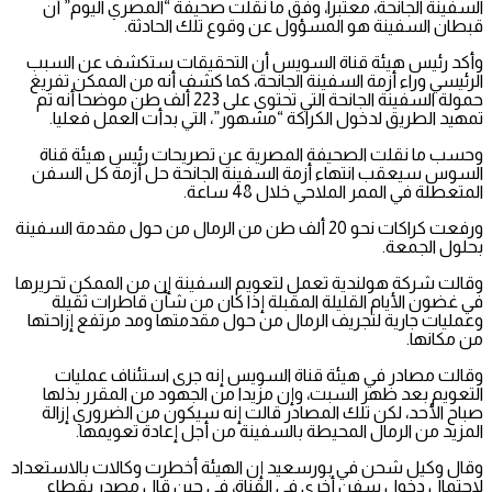
السفينة الجانحة، معتبرا، وفق ما نقلت صحيفة “المصري اليوم” أن
قبطان السفينة هو المسؤول عن وقوع تلك الحادثة.
وأكد رئيس هيئة قناة السويس أن التحقيقات ستكشف عن السبب
الرئيسي وراء أزمة السفينة الجانحة، كما كشف أنه من الممكن تفريغ
حمولة السفينة الجانحة التي تحتوي على 223 ألف طن موضحا أنه تم
تمهيد الطريق لدخول الكراكة “مشهور”، التي بدأت العمل فعليا.
وحسب ما نقلت الصحيفة المصرية عن تصريحات رئيس هيئة قناة
السوس سيعقب انتهاء أزمة السفينة الجانحة حل أزمة كل السفن
المتعطلة في الممر الملاحي خلال 48 ساعة.
ورفعت كراكات نحو 20 ألف طن من الرمال من حول مقدمة السفينة
بحلول الجمعة.
وقالت شركة هولندية تعمل لتعويم السفينة إن من الممكن تحريرها
في غضون الأيام القليلة المقبلة إذا كان من شأن قاطرات ثقيلة
وعمليات جارية لتجريف الرمال من حول مقدمتها ومد مرتفع إزاحتها
من مكانها.
وقالت مصادر في هيئة قناة السويس إنه جرى استئناف عمليات
التعويم بعد ظهر السبت، وإن مزيدا من الجهود من المقرر بذلها
صباح الأحد، لكن تلك المصادر قالت إنه سيكون من الضروري إزالة
المزيد من الرمال المحيطة بالسفينة من أجل إعادة تعويمها.
وقال وكيل شحن في بورسعيد إن الهيئة أخطرت وكالات بالاستعداد
لاحتمال دخول سفن أخرى في القناة، في حين قال مصدر بقطاع