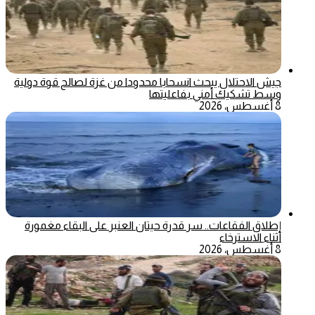
جيش الاحتلال يبحث انسحابا محدودا من غزة لصالح قوة دولية
وسط تشكيك أمني بفاعليتها
8 أغسطس، 2026
إطلاق الفقاعات.. سر قدرة حيتان العنبر على البقاء مغمورة
أثناء الاسترخاء
8 أغسطس، 2026