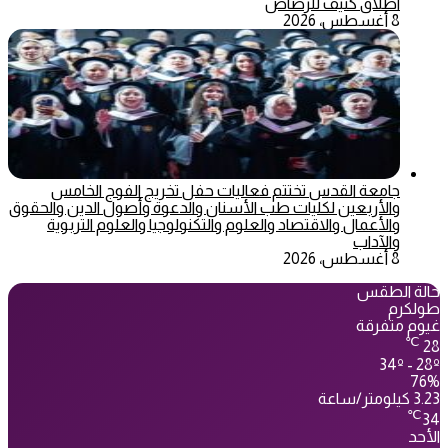
اطلاق كثيف للرصاص
8 أغسطس، 2026
جامعة القدس تختتم فعاليات حفل تخريج الفوج الخامس
والأربعين لكليات طب الأسنان والدعوة وأصول الدين والحقوق
والأعمال والاقتصاد والعلوم والتكنولوجيا والعلوم التربوية
والآداب
8 أغسطس، 2026
حالة الطقس
طولكرم
غيوم متفرقة
℃
28
34º - 28º
76%
3.23 كيلومتر/ساعة
℃
34
الأحد