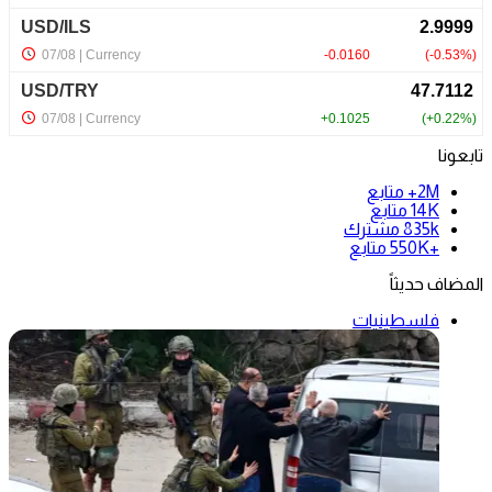
تابعونا
2M+
متابع
14K
متابع
835k
مشترك
+550K
متابع
المضاف حديثاً
فلسطينيات