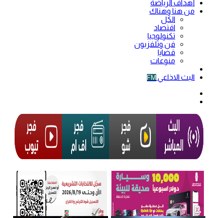
أهداف الرياضة
من هنا وهناك
الكل
اقتصاد
تكنولوجيا
فن وتلفزيون
قضايا
منوعات
فيديو
البث الاذاعي
FM
الوضع
المظلم