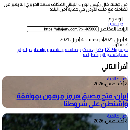
من جهته، قال رئيس الوزراء اللبناني المكلف سعد الحريري إنه يعبر عن
تضامنه مع ملك الأردن في حماية أمن البلاد.
الوسوم
خبر مميز
الرابط المختصر:
4 أبريل، 2021
آخر تحديث: 4 أبريل، 2021
2 دقائق
فيسبوك
‫X
لينكدإن
سكايب
ماسنجر
ماسنجر
واتساب
تيلقرام
مشاركة عبر البريد
طباعة
أقرأ التالي
أخبار عالمية
8 أغسطس، 2026
إيران: فتح مضيق هرمز مرهون بموافقة
واشنطن على شروطنا
أخبار عالمية
8 أغسطس، 2026