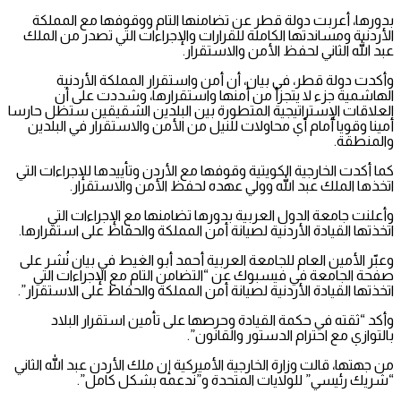
بدورها، أعربت دولة قطر عن تضامنها التام ووقوفها مع المملكة
الأردنية ومساندتها الكاملة للقرارات والإجراءات التي تصدر من الملك
عبد الله الثاني لحفظ الأمن والاستقرار.
وأكدت دولة قطر، في بيان، أن أمن واستقرار المملكة الأردنية
الهاشمية جزء لا يتجزأ من أمنها واستقرارها، وشددت على أن
العلاقات الإستراتيجية المتطورة بين البلدين الشقيقين ستظل حارسا
أمينا وقويا أمام أي محاولات للنيل من الأمن والاستقرار في البلدين
والمنطقة.
كما أكدت الخارجية الكويتية وقوفها مع الأردن وتأييدها للإجراءات التي
اتخذها الملك عبد الله وولي عهده لحفظ الأمن والاستقرار.
وأعلنت جامعة الدول العربية بدورها تضامنها مع الإجراءات التي
اتخذتها القيادة الأردنية لصيانة أمن المملكة والحفاظ على استقرارها.
وعبّر الأمين العام للجامعة العربية أحمد أبو الغيط في بيان نُشر على
صفحة الجامعة في فيسبوك عن “التضامن التام مع الإجراءات التي
اتخذتها القيادة الأردنية لصيانة أمن المملكة والحفاظ على الاستقرار”.
وأكد “ثقته في حكمة القيادة وحرصها على تأمين استقرار البلاد
بالتوازي مع احترام الدستور والقانون”.
من جهتها، قالت وزارة الخارجية الأميركية إن ملك الأردن عبد الله الثاني
“شريك رئيسي” للولايات المتحدة و”ندعمه بشكل كامل”.