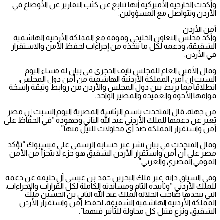
وأكدت الخارجية الأميركية أنها تتابع عن كثب التقارير عن الأوضاع في
الأردن وتتواصل مع المسؤولين.
أمن الأردن
وأكد مجلس التعاون الخليجي وقوفه مع المملكة الأردنية الهاشمية
الشقيقة، ودعمه لكل ما تتخذه من إجراءات لحفظ الأمن والاستقرار
في الأردن.
وقال الأمين العام للمجلس نايف الحجري في بيان له مساء اليوم
السبت إن أمن المملكة الأردنية الهاشمية من أمن دول المجلس،
انطلاقا مما يربط بين دول المجلس والأردن من روابط وثيقة راسخة
قوامها الأخوة والعقيدة والمصير الواحد.
من جهته، قال المتحدث باسم الرئاسة المصرية اليوم السبت إن مصر
تعبر عن دعمها للملك الأردني عبد الله الثاني وجهوده “في الحفاظ على
أمن واستقرار المملكة ضد أي محاولات للنيل منها”.
وقال المتحدث في بيان نشر عبر حسابه الرسمي على فيسبوك “تؤكد
مصر على أن أمن واستقرار الأردن الشقيق هو جزء لا يتجزأ من الأمن
القومي المصري والعربي”.
وفي السياق ذاته، عبر ملك البحرين حمد بن عيسى آل خليفة عن دعمه
للملك الأردني “وتأييده التام ومساندته الكاملة لكل القرارات والإجراءات،
التي يتخذها صاحب الجلالة الملك عبد الله الثاني بن الحسين ملك
المملكة الأردنية الهاشمية الشقيقة، لحفظ أمن واستقرار الأردن
الشقيق، ونزع فتيل كل محاولة للتأثير فيهما”.