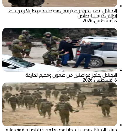
الاحتلال ينصب حواجز طيارة في محيط مخيم طولكرم وسط
اطلاق كثيف للرصاص
8 أغسطس، 2026
الاحتلال يحتجز مواطنين من طمون ومخيم الفارعة
8 أغسطس، 2026
جيش الاحتلال يبحث انسحابا محدودا من غزة لصالح قوة دولية