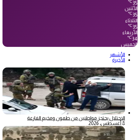
℃
35
الأثنين
℃
35
الثلاثاء
℃
35
الأربعاء
℃
34
الخميس
الأشهر
الأخيرة
الاحتلال يحتجز مواطنين من طمون ومخيم الفارعة
8 أغسطس، 2026