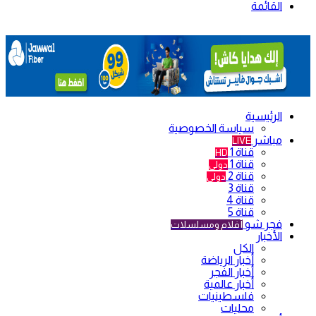
القائمة
الرئيسية
سياسة الخصوصية
مباشر
LIVE
قناة 1
HD
قناة 1
دولي
قناة 2
دولي
قناة 3
قناة 4
قناة 5
فجر شو
أفلام ومسلسلات
الأخبار
الكل
أخبار الرياضة
أخبار الفجر
أخبار عالمية
فلسطينيات
محليات