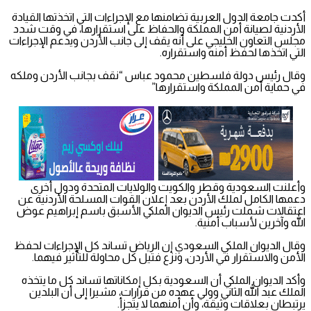
أكدت جامعة الدول العربية تضامنها مع الإجراءات التي اتخذتها القيادة
الأردنية لصيانة أمن المملكة والحفاظ على استقرارها، في وقت شدد
مجلس التعاون الخليجي على أنه يقف إلى جانب الأردن ويدعم الإجراءات
التي اتخذها لحفظ أمنه واستقراره.
وقال رئيس دولة فلسطين محمود عباس “نقف بجانب الأردن وملكه
في حماية أمن المملكة واستقرارها”
وأعلنت السعودية وقطر والكويت والولايات المتحدة ودول أخرى
دعمها الكامل لملك الأردن بعد إعلان القوات المسلحة الأردنية عن
اعتقالات شملت رئيس الديوان الملكي الأسبق باسم إبراهيم عوض
الله وآخرين لأسباب أمنية.
وقال الديوان الملكي السعودي إن الرياض تساند كل الإجراءات لحفظ
الأمن والاستقرار في الأردن، ونزع فتيل كل محاولة للتأثير فيهما.
وأكد الديوان الملكي أن السعودية بكل إمكاناتها تساند كل ما يتخذه
الملك عبد الله الثاني وولي عهده من قرارات، مشيرا إلى أن البلدين
يرتبطان بعلاقات وثيقة، وأن أمنهما لا يتجزأ.