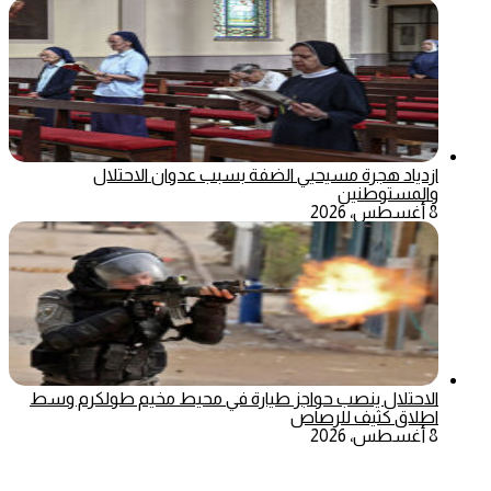
ازدياد هجرة مسيحيي الضفة بسبب عدوان الاحتلال
والمستوطنين
8 أغسطس، 2026
الاحتلال ينصب حواجز طيارة في محيط مخيم طولكرم وسط
اطلاق كثيف للرصاص
8 أغسطس، 2026
‫X
تيلقرام
ماسنجر
ماسنجر
واتساب
فيسبوك