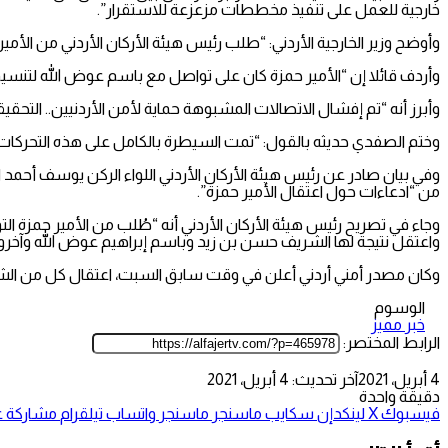
خارجية للعمل على تنفيذ مخططات مزعزعة للاستقرار”.
وأوضح وزير الخارجية الأردني: “طلب رئيس هيئة الأركان الأردني من الأ
وأردف قائلا إن “الأمير حمزة كان على تواصل مع باسم عوض الله لتنسي
وأبرز أنه “تم إفشال الاتصالات المشبوهة حماية لأمن الأردنيين.. ال
وختم الصفدي حديثه بالقول: “تمت السيطرة بالكامل على هذه التحركا
من “ادعاءات حول اعتقال الأمير حمزة”.
وجاء في تصريح رئيس هيئة الأركان الأردني أنه “طُلب من الأمير حمزة
واعتقل نتيجة لها الشريف حسن بن زيد وباسم إبراهيم عوض الله وآخرو
وكان مصدر أمني أردني أعلن في وقت سابق السبت، اعتقال كل من الشر
الوسوم
خبر مميز
الرابط المختصر:
4 أبريل، 2021
آخر تحديث: 4 أبريل، 2021
دقيقة واحدة
فيسبوك
‫X
لينكدإن
سكايب
ماسنجر
ماسنجر
واتساب
تيلقرام
مشاركة عب