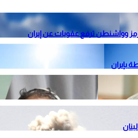
رمز وواشنطن ترفع عقوبات عن إيران
ة بإيران
بنان