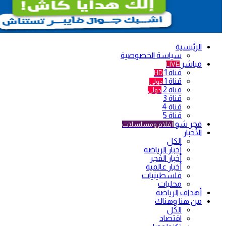
الرئيسية
سياسة الخصوصية
مباشر
LIVE
قناة 1
HD
قناة 1
دولي
قناة 2
دولي
قناة 3
قناة 4
قناة 5
فجر شو
أفلام ومسلسلات
الأخبار
الكل
أخبار الرياضة
أخبار الفجر
أخبار عالمية
فلسطينيات
محليات
أهداف الرياضة
من هنا وهناك
الكل
اقتصاد