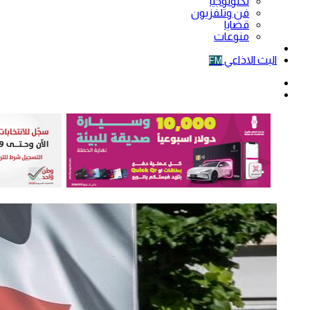
تكنولوجيا
فن وتلفزيون
قضايا
منوعات
فيديو
البث الاذاعي
FM
الوضع
المظلم