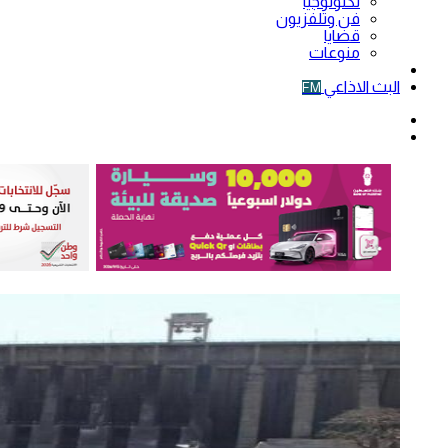
تكنولوجيا
فن وتلفزيون
قضايا
منوعات
فيديو
البث الاذاعي
FM
الوضع
المظلم