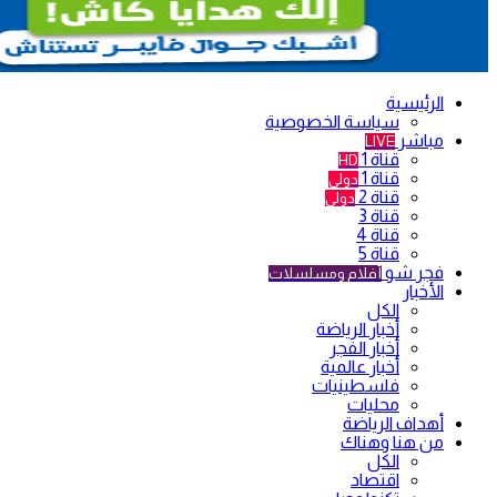
الرئيسية
سياسة الخصوصية
مباشر
LIVE
قناة 1
HD
قناة 1
دولي
قناة 2
دولي
قناة 3
قناة 4
قناة 5
فجر شو
أفلام ومسلسلات
الأخبار
الكل
أخبار الرياضة
أخبار الفجر
أخبار عالمية
فلسطينيات
محليات
أهداف الرياضة
من هنا وهناك
الكل
اقتصاد