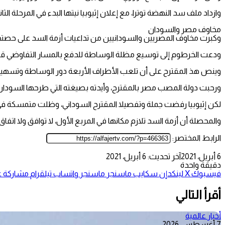
وازداد ملف سد النهضة توترا، مع إعلان إثيوبيا نيتها البدء في المرحلة ال
مخاوف مصر والسودان
وكبرت مخاوف المصريين والسودانيين من تداعيات أزمة السد على حصتهما م
ودعت الخرطوم إلى توسيع مظلة الوساطة للدفع بالمسار التفاوضي قدما، عل
وينص هذ المقترح على أن تلعب الأطراف الأربعة دور الوساطة وتسهي
ورحبت دولة المصب مصر بالمقترح، وأيدته بصيغته التي طرحها السودا
لكن إثيوبيا رفضت جملة وتفصيلا المقترح السوداني، وظلت متمسكة في ا
والمحصلة أن أزمة السد تلازم مكانها في المربع الأول، لا توافق ولا ا
الرابط المختصر:
6 أبريل، 2021
آخر تحديث: 6 أبريل، 2021
دقيقة واحدة
فيسبوك
‫X
لينكدإن
سكايب
ماسنجر
ماسنجر
واتساب
تيلقرام
مشاركة عب
أقرأ التالي
أخبار عالمية
7 أغسطس، 2026