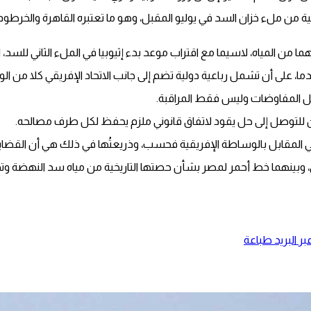
ثانية من ملء خزان السد في يوليو المقبل، وهو ما تعتبره القاهرة والخرطوم ت
ن المياه، لاسيما مع اقتراب موعد بدء إثيوبيا في الملء الثاني للسد، ا
ى أن تشمل رباعية دولية تضم إلى جانب الاتحاد الإفريقي كلا من الولايات
ل المفاوضات وليس فقط المراقبة.
ن للتوصل إلى حل يقود لاتفاق قانوني ملزم يحفظ لكل طرف مصالحه.
لمقابل بالوساطة الإفريقية فحسب، وذريعتُها في ذلك هي أن القضايا ال
تفاق، وبينهما خط أحمر لمصر بشأن حصتها التاريخية من مياه سد النهضة و
ر البريد
طباعة