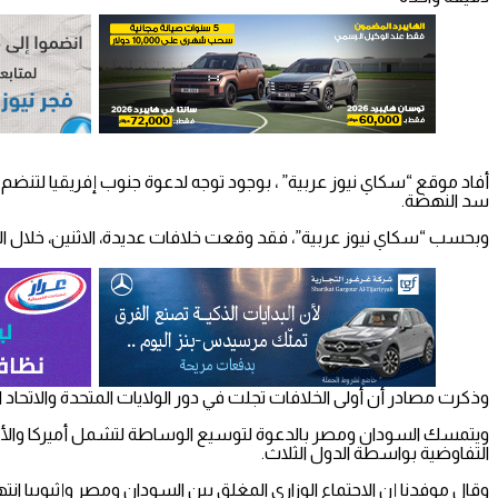
أفاد موقع “سكاي نيوز عربية” ، بوجود توجه لدعوة جنوب إفريقيا لتنضم إ
سد النهضة.
وبحسب “سكاي نيوز عربية”، فقد وقعت خلافات عديدة، الاثنين، خلال الا
وذكرت مصادر أن أولى الخلافات تجلت في دور الولايات المتحدة والاتحاد ال
ويتمسك السودان ومصر بالدعوة لتوسيع الوساطة لتشمل أميركا والأمم المت
التفاوضية بواسطة الدول الثلاث.
وقال موفدنا إن الاجتماع الوزاري المغلق بين السودان ومصر وإثيوبيا انته