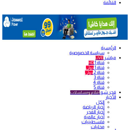
القائمة
الرئيسية
سياسة الخصوصية
مباشر
LIVE
قناة 1
HD
قناة 1
دولي
قناة 2
دولي
قناة 3
قناة 4
قناة 5
فجر شو
أفلام ومسلسلات
الأخبار
الكل
أخبار الرياضة
أخبار الفجر
أخبار عالمية
فلسطينيات
محليات