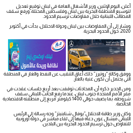
أعلن، اليوم الإثنين، وزير الأشغال العامة في لبنان توقيع تعديل
لتوسيع المنطقة البحرية بين لبنان وفلسطين المحتلة، ورفع سقف
المطالب اللبنانية خلال مفاوضات ترسيم الحدود.
ويشار إلى أن المفاوضات بين لبنان ودولة الاحتلال، بدأت في أكتوبر
2020، حول الحدود البحرية.
ووفق وكالة “روتيرز” ذلك أعاق التنقيب عن النفط والغاز في المنطقة
التي يحتمل أن تكون غنية بالغاز.
ومن الجدير ذكره أن، المحادثات توقفت بعد أربع جلسات عقدت في
مقر الأمم المتحدة جنوب لبنان، عندما رفع الجانب اللبناني سقف
شروطه، بما يضيف حوالي 1400 كيلومتر مربع إلى منطقته الاقتصادية
الخالصة.
وكان وزير طاقة الاحتلال”يوفال شتاينيتز” وجه رسالة إلى الرئيس
اللبناني ميشال عون دعاه فيها إلى لقاء مباشر في دولة أوروبية
للتفاوض حول ترسيم الحدود البحرية بين البلدين.