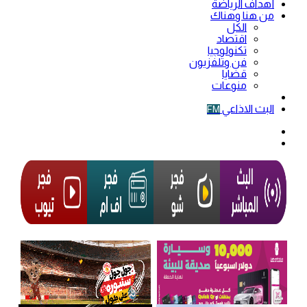
أهداف الرياضة
من هنا وهناك
الكل
اقتصاد
تكنولوجيا
فن وتلفزيون
قضايا
منوعات
فيديو
البث الاذاعي
FM
الوضع
المظلم