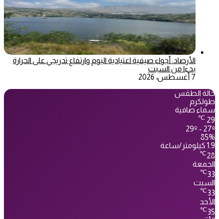
الأرصاد: أجواء صيفية اعتيادية اليوم وارتفاع تدريجي على الحرارة
بدءا من السبت
7 أغسطس، 2026
حالة الطقس
طولكرم
سماء صافية
℃
29
29º - 27º
85%
1.9 كيلومتر/ساعة
℃
28
الجمعة
℃
33
السبت
℃
33
الأحد
℃
35