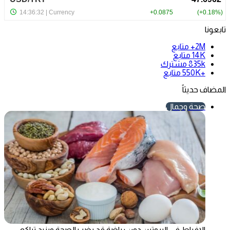
تابعونا
2M+
متابع
14K
متابع
835k
مشترك
+550K
متابع
المضاف حديثاً
صحة وجمال
الإفراط في البروتين دون رياضة قد يضر بالصحة ويزيد تراكم