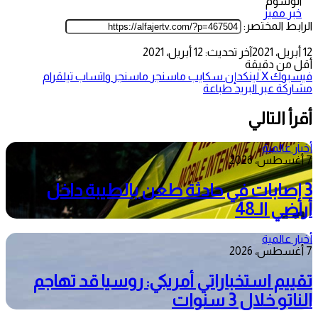
الوسوم
خبر مميز
الرابط المختصر:
12 أبريل، 2021
آخر تحديث: 12 أبريل، 2021
أقل من دقيقة
فيسبوك
‫X
لينكدإن
سكايب
ماسنجر
ماسنجر
واتساب
تيلقرام
مشاركة عبر البريد
طباعة
أقرأ التالي
أخبار عالمية
7 أغسطس، 2026
3 إصابات في حادثة طعن بالطيبة داخل
أراضي الـ48
أخبار عالمية
7 أغسطس، 2026
تقييم استخباراتي أمريكي: روسيا قد تهاجم
الناتو خلال 3 سنوات