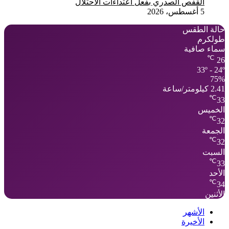
القفص الصدري بفعل اعتداءات الاحتلال
5 أغسطس، 2026
حالة الطقس
طولكرم
سماء صافية
℃
26
33º - 24º
75%
2.41 كيلومتر/ساعة
℃
33
الخميس
℃
32
الجمعة
℃
32
السبت
℃
33
الأحد
℃
34
الأثنين
الأشهر
الأخيرة