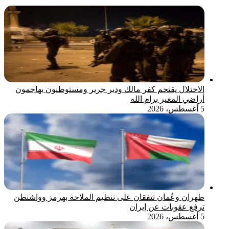
الاحتلال يقتحم كفر مالك ودير جرير ومستوطنون يهاجمون
أراضي المغير برام الله
5 أغسطس، 2026
طهران وعُمان تتفقان على تنظيم الملاحة بهرمز وواشنطن
ترفع عقوبات عن إيران
5 أغسطس، 2026