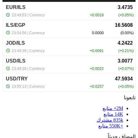
تابعونا
2M+
متابع
14K
متابع
835k
مشترك
+550K
متابع
المضاف حديثاً