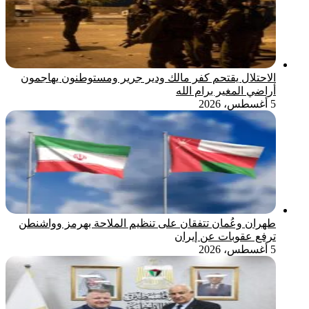
الاحتلال يقتحم كفر مالك ودير جرير ومستوطنون يهاجمون
أراضي المغير برام الله
5 أغسطس، 2026
طهران وعُمان تتفقان على تنظيم الملاحة بهرمز وواشنطن
ترفع عقوبات عن إيران
5 أغسطس، 2026