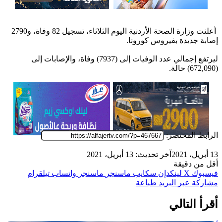
أعلنت وزارة الصحة الأردنية اليوم الثلاثاء، تسجيل 82 وفاة، و2790
إصابة جديدة بفيروس كورونا.
ليرتفع إجمالي عدد الوفيات إلى (7937) وفاة، والإصابات إلى
(672,090) حالة.
الرابط المختصر:
13 أبريل، 2021
آخر تحديث: 13 أبريل، 2021
أقل من دقيقة
فيسبوك
‫X
لينكدإن
سكايب
ماسنجر
ماسنجر
واتساب
تيلقرام
مشاركة عبر البريد
طباعة
أقرأ التالي