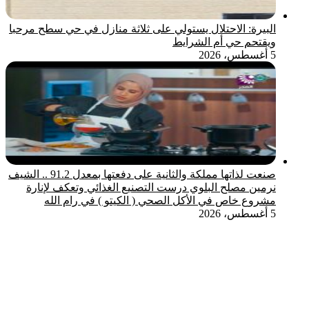
البيرة: الاحتلال يستولي على ثلاثة منازل في حي سطح مرحبا
ويقتحم حي أم الشرايط
5 أغسطس، 2026
صنعت لذاتها مملكة والثانية على دفعتها بمعدل 91.2 .. الشيف
نرمين مصلح البلوي درست التصنيع الغذائي وتعكف لإنارة
مشروع خاص في الأكل الصحي ( الكيتو ) في رام الله
5 أغسطس، 2026
‫X
تيلقرام
واتساب
ماسنجر
ماسنجر
فيسبوك