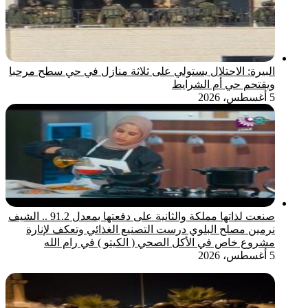
البيرة: الاحتلال يستولي على ثلاثة منازل في حي سطح مرحبا
ويقتحم حي أم الشرايط
5 أغسطس، 2026
صنعت لذاتها مملكة والثانية على دفعتها بمعدل 91.2 .. الشيف
نرمين مصلح البلوي درست التصنيع الغذائي وتعكف لإنارة
مشروع خاص في الأكل الصحي ( الكيتو ) في رام الله
5 أغسطس، 2026