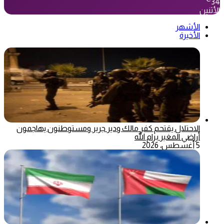
34
الأثنين
الأشهر
الأخيرة
الاحتلال يقتحم كفر مالك ودير جرير ومستوطنون يهاجمون
أراضي المغير برام الله
5 أغسطس، 2026