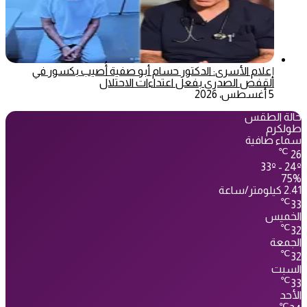
إعلام الأسرى: الدكتور حسام أبو صفية أُصيب بكسور في
القفص الصدري بفعل اعتداءات الاحتلال
5 أغسطس، 2026
حالة الطقس
طولكرم
سماء صافية
℃
26
33º - 24º
75%
2.41 كيلومتر/ساعة
℃
33
الخميس
℃
32
الجمعة
℃
32
السبت
℃
33
الأحد
℃