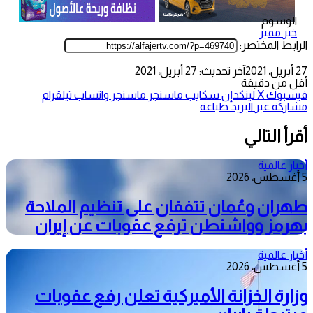
الوسوم
خبر مميز
الرابط المختصر:
27 أبريل، 2021
آخر تحديث: 27 أبريل، 2021
أقل من دقيقة
فيسبوك
‫X
لينكدإن
سكايب
ماسنجر
ماسنجر
واتساب
تيلقرام
مشاركة عبر البريد
طباعة
أقرأ التالي
أخبار عالمية
5 أغسطس، 2026
طهران وعُمان تتفقان على تنظيم الملاحة
بهرمز وواشنطن ترفع عقوبات عن إيران
أخبار عالمية
5 أغسطس، 2026
وزارة الخزانة الأميركية تعلن رفع عقوبات