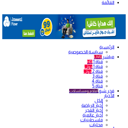
القائمة
الرئيسية
سياسة الخصوصية
مباشر
LIVE
قناة 1
HD
قناة 1
دولي
قناة 2
دولي
قناة 3
قناة 4
قناة 5
فجر شو
أفلام ومسلسلات
الأخبار
الكل
أخبار الرياضة
أخبار الفجر
أخبار عالمية
فلسطينيات
محليات