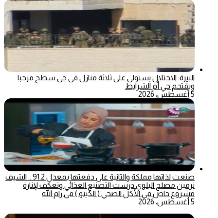
البيرة: الاحتلال يستولي على ثلاثة منازل في حي سطح مرحبا
ويقتحم حي أم الشرايط
5 أغسطس، 2026
صنعت لذاتها مملكة والثانية على دفعتها بمعدل 91.2 .. الشيف
نرمين مصلح البلوي درست التصنيع الغذائي وتعكف لإنارة
مشروع خاص في الأكل الصحي ( الكيتو ) في رام الله
5 أغسطس، 2026