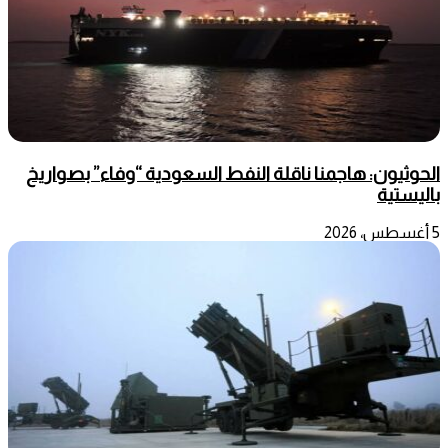
الحوثيون: هاجمنا ناقلة النفط السعودية “وفاء” بصواريخ
باليستية
5 أغسطس، 2026