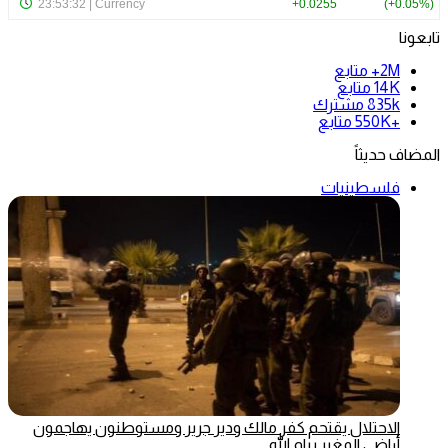
تابعونا
2M+
متابع
14K
متابع
835k
مشترك
+550K
متابع
المضاف حديثاً
فلسطينيات
الاحتلال يقتحم كفر مالك ودير جرير ومستوطنون يهاجمون
أراضي المغير برام الله