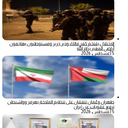
الاحتلال يقتحم كفر مالك ودير جرير ومستوطنون يهاجمون
أراضي المغير برام الله
5 أغسطس، 2026
طهران وعُمان تتفقان على تنظيم الملاحة بهرمز وواشنطن
ترفع عقوبات عن إيران
5 أغسطس، 2026