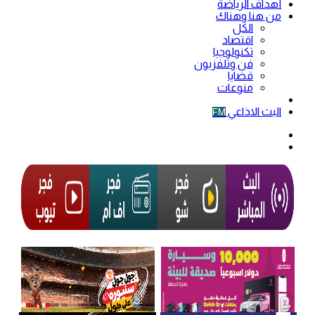
أهداف الرياضة
من هنا وهناك
الكل
اقتصاد
تكنولوجيا
فن وتلفزيون
قضايا
منوعات
فيديو
البث الاذاعي
FM
الوضع
المظلم