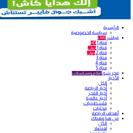
الرئيسية
سياسة الخصوصية
مباشر
LIVE
قناة 1
HD
قناة 1
دولي
قناة 2
دولي
قناة 3
قناة 4
قناة 5
فجر شو
أفلام ومسلسلات
الأخبار
الكل
أخبار الرياضة
أخبار الفجر
أخبار عالمية
فلسطينيات
محليات
أهداف الرياضة
من هنا وهناك
الكل
اقتصاد