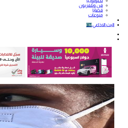
تكنولوجيا
فن وتلفزيون
قضايا
منوعات
فيديو
البث الاذاعي
FM
الوضع
المظلم