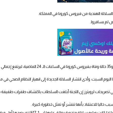
 لم يسافروا.
400 ألف حالة إصابة جديدة بكورونا اليوم السبت. وأدى انتشار السلالة الجديدة إلى انهيار
تصريحات لرويترز إن اللجنة أبلغت السلطات باكتشاف طفرات طفيفة ف
اليا للاعتقاد بأنها تنتشر أو تمثل خطورة كبيرة.
ة متحورة يطلق عليها (بي.1. 617) تم رصدها أول مرة في البلاد.