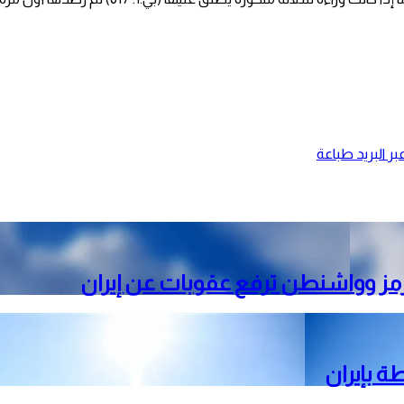
ر البريد
طباعة
رمز وواشنطن ترفع عقوبات عن إيران
ة بإيران