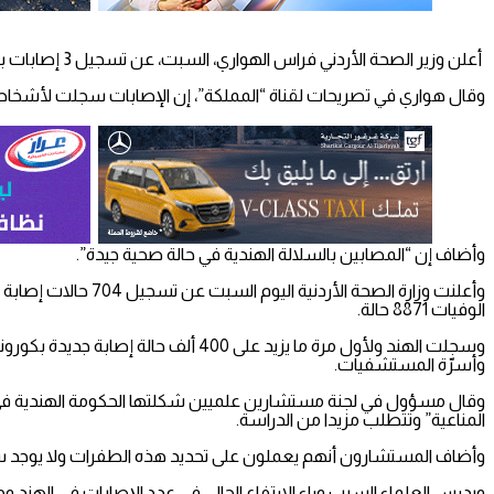
أعلن وزير الصحة الأردني فراس الهواري، السبت، عن تسجيل 3 إصابات بالسلالة الهندية من فيروس كورونا في المملكة.
وقال هواري في تصريحات لقناة “المملكة”، إن الإصابات سجلت لأشخاص
وأضاف إن “المصابين بالسلالة الهندية في حالة صحية جيدة”.
الوفيات 8871 حالة.
وسجلت الهند ولأول مرة ما يزيد على 
وأسرّة المستشفيات.
وقال مسؤول في لجنة مستشارين علميين شكلتها الحكومة الهندية في 
المناعية” وتتطلب مزيدا من الدراسة.
وأضاف المستشارون أنهم يعملون على تحديد هذه الطفرات ولا يوجد سبب ح
ويدرس العلماء السبب وراء الارتفاع الحالي في عدد الإصابات في الهند وما إذا كانت وراءه سلال