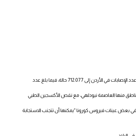
وأعلنت وزارة الصحة الأردنية اليوم السبت عن تسجيل 704 حالات إصابة و35 حالة وفاة بفيروس كورونا في الساعات الـ 24 الماضية، ليرتفع إجمالي عدد الإصابات في الأردن إلى 712.077 حالة، فيما بلغ عدد
 النظام الصحي في مناطق منها العاصمة نيودلهي، مع نقص الأكسجين الطبي
ي بعض عينات فيروس كورونا “يمكنها أن تتجنب الاستجابة