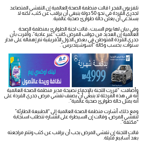
تلفزيون الفجر | قالت منظمة الصحة العالمية إن التفشي المتصاعد
لجدري القردة في نحو 50 دولة ينبغي أن يراقب عن كثب، لكنه لا
يستدعي أن يعلن حالة طوارئ صحية عالمية.
وفي بيان لها يوم السبت ، قالت لجنة الطوارئ بمنظمة الصحة
العالمية إن العديد من جوانب المرض كانت “غير عادية”، وأقرت بأن
جدري القردة المتوطن في بعض الدول الأفريقية تم إهماله على مدار
سنوات، بحسب وكالة “أسوشيتدبرس”.
وأضافت: “قررت اللجنة بالإجماع نصيحة مدير منظمة الصحة العالمية
أنه في هذه المرحلة لا ينبغي أن يصنف تفشي مرض جدري القردة على
أنه يمثل حالة طوارئ صحية عالمية”.
ومع ذلك، أشارت منظمة الصحة العالمية إلى “الطبيعة الطارئة”
لتفشي المرض، وقالت إن السيطرة على انتشاره تتطلب استجابة
“مكثفة”.
قالت اللجنة إن تفشي المرض يجب أن يراقب عن كثب وتتم مراجعته
بعد أسابيع قليلة.