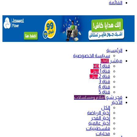
القائمة
الرئيسية
سياسة الخصوصية
مباشر
LIVE
قناة 1
HD
قناة 1
دولي
قناة 2
دولي
قناة 3
قناة 4
قناة 5
فجر شو
أفلام ومسلسلات
الأخبار
الكل
أخبار الرياضة
أخبار الفجر
أخبار عالمية
فلسطينيات
محليات