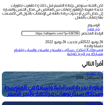
لكن اللجنة ستوصي بإعادة التقييم قبل ذلك إذا ظهرت تطورات
جديدة معينة كظهور إصابات بين العاملين في مجال الجنس وانتشاره
إلى بلدان أخرى أو حدوث زيادة بالغة في الإصابات بالدول التي اكتشفت
بها إصابات بالفعل.
الوسوم
خبر مميز
الرابط المختصر:
26 يونيو، 2022
آخر تحديث: 26 يونيو، 2022
دقيقة واحدة
فيسبوك
‫X
لينكدإن
سكايب
ماسنجر
ماسنجر
واتساب
تيلقرام
مشاركة عبر البريد
طباعة
أقرأ التالي
أخبار عالمية
6 أغسطس، 2026
مناورة بحرية إسرائيلية واسعة في المتوسط
ومحاكاة سيناريوهات مواجهة بالبحر الأحمر
أخبار عالمية