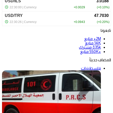
تابعونا
2M+
متابع
14K
متابع
835k
مشترك
+550K
متابع
المضاف حديثاً
فلسطينيات