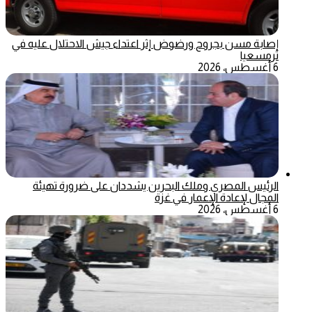
إصابة مسن بجروح ورضوض إثر اعتداء جيش الاحتلال عليه في
ترمسعيا
6 أغسطس، 2026
الرئيس المصري وملك البحرين يشددان على ضرورة تهيئة
المجال لإعادة الإعمار في غزة
6 أغسطس، 2026