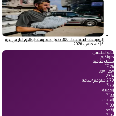
اليونيسف: استشهاد 300 طفل منذ وقف إطلاق النار في غزة
6 أغسطس، 2026
حالة الطقس
طولكرم
سماء صافية
℃
26
30º - 25º
85%
2.79 كيلومتر/ساعة
℃
30
الجمعة
℃
33
السبت
℃
33
الأحد
℃
35