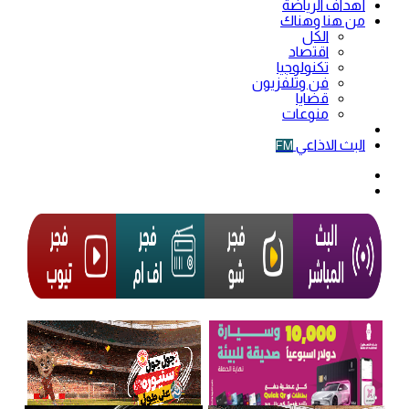
أهداف الرياضة
من هنا وهناك
الكل
اقتصاد
تكنولوجيا
فن وتلفزيون
قضايا
منوعات
فيديو
البث الاذاعي
FM
الوضع
المظلم