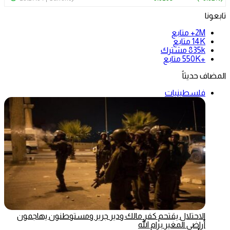
تابعونا
2M+
متابع
14K
متابع
835k
مشترك
+550K
متابع
المضاف حديثاً
فلسطينيات
الاحتلال يقتحم كفر مالك ودير جرير ومستوطنون يهاجمون
أراضي المغير برام الله