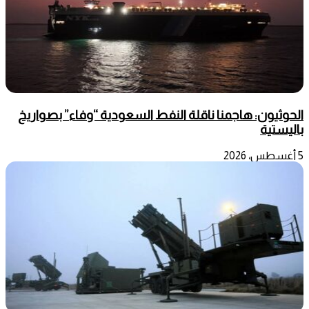
الحوثيون: هاجمنا ناقلة النفط السعودية “وفاء” بصواريخ
باليستية
5 أغسطس، 2026