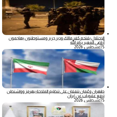
الاحتلال يقتحم كفر مالك ودير جرير ومستوطنون يهاجمون
أراضي المغير برام الله
5 أغسطس، 2026
طهران وعُمان تتفقان على تنظيم الملاحة بهرمز وواشنطن
ترفع عقوبات عن إيران
5 أغسطس، 2026