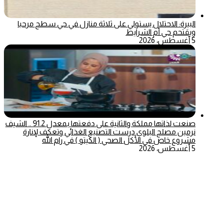
البيرة: الاحتلال يستولي على ثلاثة منازل في حي سطح مرحبا
ويقتحم حي أم الشرايط
5 أغسطس، 2026
صنعت لذاتها مملكة والثانية على دفعتها بمعدل 91.2 .. الشيف
نرمين مصلح البلوي درست التصنيع الغذائي وتعكف لإنارة
مشروع خاص في الأكل الصحي ( الكيتو ) في رام الله
5 أغسطس، 2026
‫X
تيلقرام
ماسنجر
ماسنجر
واتساب
فيسبوك