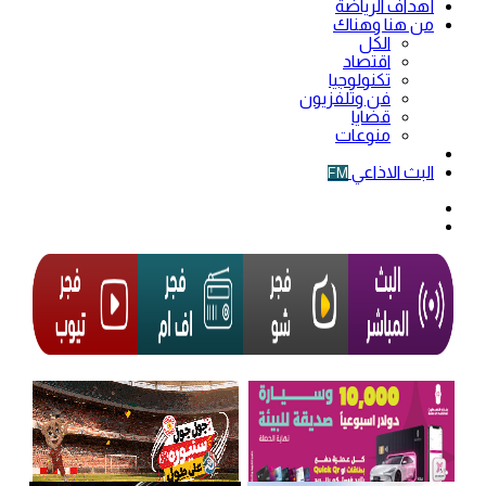
أهداف الرياضة
من هنا وهناك
الكل
اقتصاد
تكنولوجيا
فن وتلفزيون
قضايا
منوعات
فيديو
البث الاذاعي
FM
الوضع
المظلم