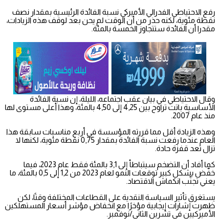
رفع الاحتياطي الفدرالي الأميركي نسبة الفائدة الرئيسية بمقدار نصف
نقطة مئوية، لكنه حذر من أن الوقت لم يحن بعد لوقف هذه الزيادات،
مقدرا أن الفائدة ستتجاوز الخمسة بالمئة.
وقال الاحتياطي في بيان عقب اجتماعه، الليلة، إن نسبة الفائدة
الأساسية باتت تراوح بين 4,25 إلى 4,50 بالمئة، وهذا أعلى مستوى لها
منذ عام 2007.
وهذه الزيادة أقل مما قررته المؤسسة في أربع مناسبات سابقة هذا
العام عندما رفعت نسبة الفائدة بمقدار 0,75 نقطة مئوية، لكنها لا
تزال تعد قفزة حادة.
كما أفاد أن التضخم سيتباطأ إلى 3,1 بالمئة فقط عام 2023، فيما
خفّض بشكل كبير توقعات النمو لعام 2023 من 1,2 إلى 0,5 بالمئة، ما
يعني تجنّب انكماش الاقتصاد.
يستغرق تأثير السياسة النقدية على القطاعات المختلفة وقتًا، لكن
ظهرت إشارات إيجابية مؤخرًا مع انخفاض مؤشر أسعار المستهلكين
الأميركيين في تشرين الثاني/نوفمبر.