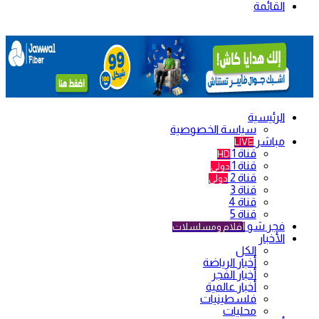
القائمة
الرئيسية
سياسة الخصوصية
مباشر
LIVE
قناة 1
HD
قناة 1
دولي
قناة 2
دولي
قناة 3
قناة 4
قناة 5
فجر شو
أفلام ومسلسلات
الأخبار
الكل
أخبار الرياضة
أخبار الفجر
أخبار عالمية
فلسطينيات
محليات