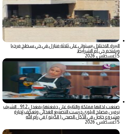
البيرة: الاحتلال يستولي على ثلاثة منازل في حي سطح مرحبا
ويقتحم حي أم الشرايط
5 أغسطس، 2026
صنعت لذاتها مملكة والثانية على دفعتها بمعدل 91.2 .. الشيف
نرمين مصلح البلوي درست التصنيع الغذائي وتعكف لإنارة
مشروع خاص في الأكل الصحي ( الكيتو ) في رام الله
5 أغسطس، 2026