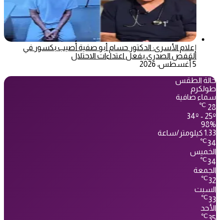
إعلام الأسرى: الدكتور حسام أبو صفية أُصيب بكسور في
القفص الصدري بفعل اعتداءات الاحتلال
5 أغسطس، 2026
حالة الطقس
طولكرم
سماء صافية
℃
28
34º - 25º
98%
1.33 كيلومتر/ساعة
℃
34
الخميس
℃
34
الجمعة
℃
32
السبت
℃
33
الأحد
℃
35