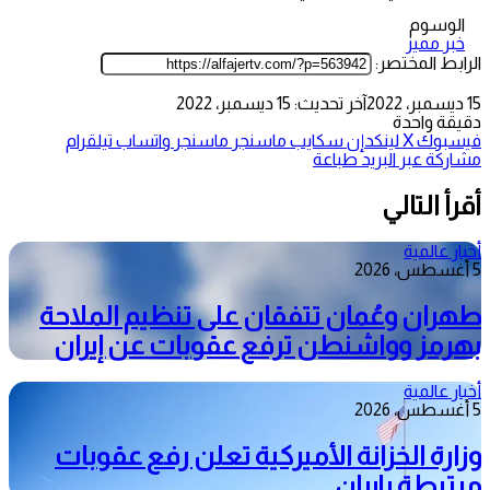
الوسوم
خبر مميز
الرابط المختصر:
15 ديسمبر، 2022
آخر تحديث: 15 ديسمبر، 2022
دقيقة واحدة
فيسبوك
‫X
لينكدإن
سكايب
ماسنجر
ماسنجر
واتساب
تيلقرام
مشاركة عبر البريد
طباعة
أقرأ التالي
أخبار عالمية
5 أغسطس، 2026
طهران وعُمان تتفقان على تنظيم الملاحة
بهرمز وواشنطن ترفع عقوبات عن إيران
أخبار عالمية
5 أغسطس، 2026
وزارة الخزانة الأميركية تعلن رفع عقوبات
مرتبطة بإيران